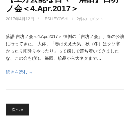
ノ会＜4.Apr.2017＞
2017年4月12日
/
LESLIEYOSHI
/
2件のコメント
落語 吉坊ノ会＜4.Apr.2017＞ 恒例の「吉坊ノ会」、春の公演
に行ってきた。 大体、「春はええ天気、秋（冬）はクソ寒
かったり雨降りやったり」って感じで落ち着いてきました
な、この会も(笑)。 毎回、珍品から大ネタまで…
続きを読む →
投
次へ »
稿
の