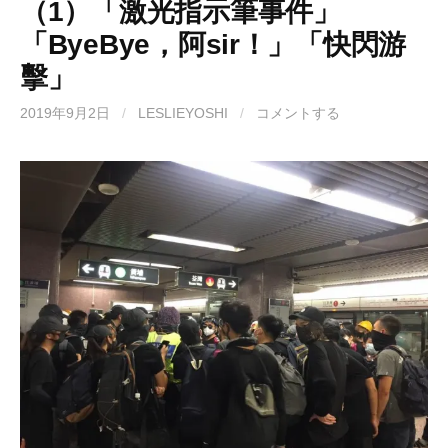
（1）「激光指示筆事件」
「ByeBye，阿sir！」「快閃游
擊」
2019年9月2日
/
LESLIEYOSHI
/
コメントする