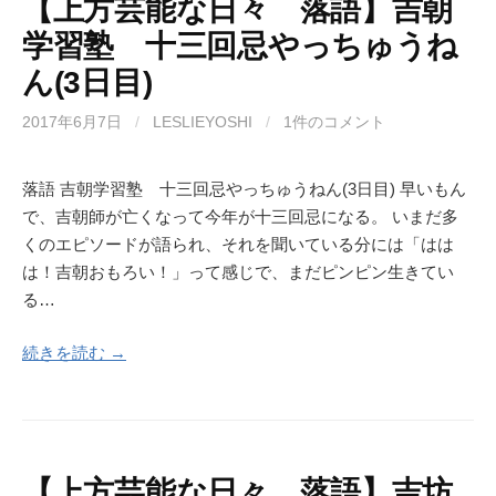
【上方芸能な日々 落語】吉朝
学習塾 十三回忌やっちゅうね
ん(3日目)
2017年6月7日
/
LESLIEYOSHI
/
1件のコメント
落語 吉朝学習塾 十三回忌やっちゅうねん(3日目) 早いもん
で、吉朝師が亡くなって今年が十三回忌になる。 いまだ多
くのエピソードが語られ、それを聞いている分には「はは
は！吉朝おもろい！」って感じで、まだピンピン生きてい
る…
続きを読む →
【上方芸能な日々 落語】吉坊