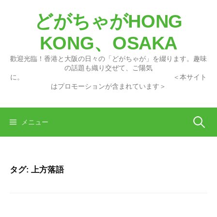
コ
どがちゃがHONG
ン
テ
KONG、OSAKA
ン
ツ
歡迎光臨！香港と大阪の日々の「どがちゃが」を綴ります。趣味
へ
の話題も織り交ぜて、ご陽気
に。 ＜本サイト
ス
はプロモーションが含まれています＞
キ
ッ
プ
検
メニュー
索:
タグ:
上方落語