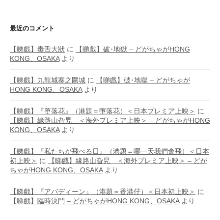
最近のコメント
【睇戲】毒舌大狀
に
【睇戲】破･地獄 – どがちゃがHONG
KONG、OSAKA
より
【睇戲】九龍城寨之圍城
に
【睇戲】破･地獄 – どがちゃが
HONG KONG、OSAKA
より
【睇戲】『堕落花』（港題＝墮落花）＜日本プレミア上映＞
に
【睇戲】緣路山旮旯 ＜海外プレミア上映＞ – どがちゃがHONG
KONG、OSAKA
より
【睇戲】『私たちが飛べる日』（港題＝哪一天我們會飛）＜日本
初上映＞
に
【睇戲】緣路山旮旯 ＜海外プレミア上映＞ – どが
ちゃがHONG KONG、OSAKA
より
【睇戲】『アバディーン』（港題＝香港仔）＜日本初上映＞
に
【睇戲】臨時決鬥 – どがちゃがHONG KONG、OSAKA
より