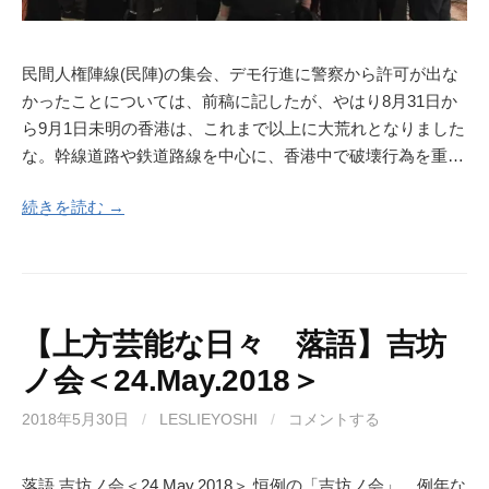
民間人権陣線(民陣)の集会、デモ行進に警察から許可が出な
かったことについては、前稿に記したが、やはり8月31日か
ら9月1日未明の香港は、これまで以上に大荒れとなりました
な。幹線道路や鉄道路線を中心に、香港中で破壊行為を重…
続きを読む →
【上方芸能な日々 落語】吉坊
ノ会＜24.May.2018＞
2018年5月30日
/
LESLIEYOSHI
/
コメントする
落語 吉坊ノ会＜24.May.2018＞ 恒例の「吉坊ノ会」。例年な