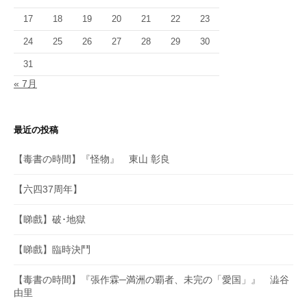
17
18
19
20
21
22
23
24
25
26
27
28
29
30
31
« 7月
最近の投稿
【毒書の時間】『怪物』 東山 彰良
【六四37周年】
【睇戲】破･地獄
【睇戲】臨時決鬥
【毒書の時間】『張作霖─満洲の覇者、未完の「愛国」』 澁谷
由里