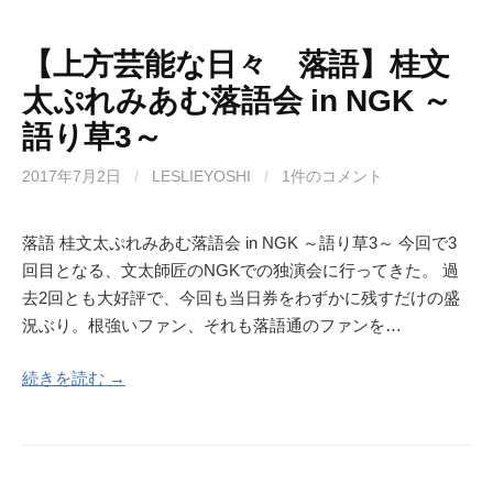
【上方芸能な日々 落語】桂文
太ぷれみあむ落語会 in NGK ～
語り草3～
2017年7月2日
/
LESLIEYOSHI
/
1件のコメント
落語 桂文太ぷれみあむ落語会 in NGK ～語り草3～ 今回で3
回目となる、文太師匠のNGKでの独演会に行ってきた。 過
去2回とも大好評で、今回も当日券をわずかに残すだけの盛
況ぶり。根強いファン、それも落語通のファンを…
続きを読む →