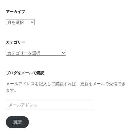
アーカイブ
ア
ー
カ
イ
カテゴリー
ブ
カ
テ
ゴ
リ
ブログをメールで購読
ー
メールアドレスを記入して購読すれば、更新をメールで受信でき
ます。
メ
ー
ル
購読
ア
ド