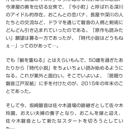
今津屋の奥を仕切る女衆で、「今小町」と呼ばれる深川
のアイドル的存在、おこんとの恋バナ、長屋や深川の人
たちとの交流など、ドラマを通じて磐音の人柄と剣術に
どんどん引き込まれていったのである。「原作も読みた
い」願望は募る一方であったが、「時代小説はどうもね
ぇ…」ってのがあって…。
でも「齢を重ねる」とはえらいもんで、50歳を過ぎたあ
たりから「時代小説」をちょいちょい読み始めるように
なる。これが案外と面白い。そこでいよいよ、『居眠り
磐音江戸双紙』に手を付けたのが、2015年の年末のこ
とであった。
そして今、坂崎磐音は佐々木道場の跡継ぎとして佐々木
玲圓、おえい夫婦の養子となり、おこんを嫁と迎え、
佐々木磐音として新たなスタートを切ろうとしてい
た…。