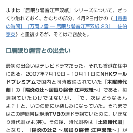
まずは『居眠り磐音江戸双紙』シリーズについて、ざっ
くり触れておく。かなりの部分、4月2日付けの《
【毒書
の時間】『万両ノ雪 ─ 居眠り磐音江戸双紙 23』 佐伯
泰英
》と重複するが、そこはご容赦を。
❒居眠り磐音との出会い
最初の出会いはテレビドラマだった。それも香港在住中
に遡る。2007年7月19日 – 10月11日に
NHKワール
ドプレミアム
で国内と同時放映されていた「
木曜時代
劇
」の『
陽炎の辻〜居眠り磐音 江戸双紙〜
』である。毎
週観ていたわけではないが、「で、次はどうなるん
よ？」と、いつの間にか楽しみになっていた。それまで
はこの時間帯は現地
TVB
の連ドラ観ていたのに、いきな
り時代劇かよ(笑)。その後、時代劇枠は「
土曜時代劇
」
となり、『
陽炎の辻2 〜居眠り磐音 江戸双紙〜
』が