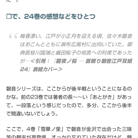
❒で、24巻の感想などをひとつ
梅香漂い、江戸が小正月を迎える頃、佐々木磐音
はおこんとともに麻布広尾村に出向いていた。御
典医桂川国瑞と織田桜子の祝言への列席であった
が…
＜引用：『朧夜ノ桜 ─ 居眠り磐音江戸双紙
24』表紙カバー＞
磐音シリーズは、ここからが後半戦ということになるの
かな。前の23巻では著者の長～～い「あとがき」があっ
て、一段落という感じだったので、多分、ここから後半
で間違いないでしょう。
ここで、4巻「雪華ノ里」で磐音が金沢で出会った三味
芳の鶴吉が再登場。すっかり忘れていた存在だけど、磐