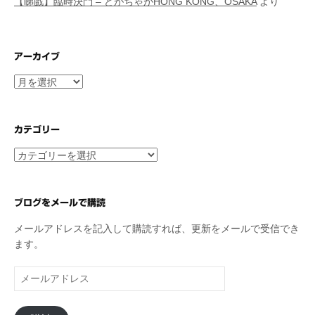
【睇戲】臨時決鬥 – どがちゃがHONG KONG、OSAKA
より
アーカイブ
ア
ー
カ
イ
カテゴリー
ブ
カ
テ
ゴ
リ
ブログをメールで購読
ー
メールアドレスを記入して購読すれば、更新をメールで受信でき
ます。
メ
ー
ル