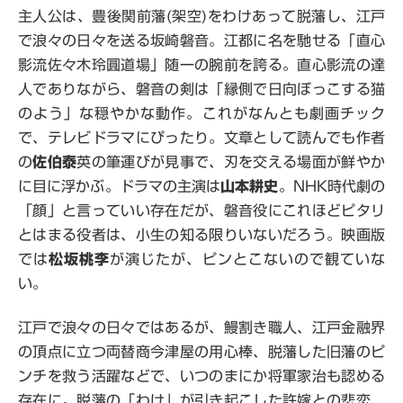
主人公は、豊後関前藩(架空)をわけあって脱藩し、江戸
で浪々の日々を送る坂崎磐音。江都に名を馳せる「直心
影流佐々木玲圓道場」随一の腕前を誇る。直心影流の達
人でありながら、磐音の剣は「縁側で日向ぼっこする猫
のよう」な穏やかな動作。これがなんとも劇画チック
で、テレビドラマにぴったり。文章として読んでも作者
の
佐伯泰
英の筆運びが見事で、刃を交える場面が鮮やか
に目に浮かぶ。ドラマの主演は
山本耕史
。NHK時代劇の
「顔」と言っていい存在だが、磐音役にこれほどピタリ
とはまる役者は、小生の知る限りいないだろう。映画版
では
松坂桃李
が演じたが、ピンとこないので観ていな
い。
江戸で浪々の日々ではあるが、鰻割き職人、江戸金融界
の頂点に立つ両替商今津屋の用心棒、脱藩した旧藩のピ
ンチを救う活躍などで、いつのまにか将軍家治も認める
存在に。脱藩の「わけ」が引き起こした許嫁との悲恋、