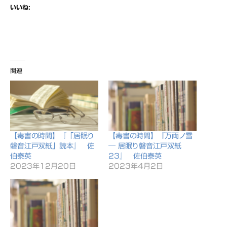
いいね:
関連
【毒書の時間】『「居眠り
【毒書の時間】『万両ノ雪
磐音江戸双紙」読本』 佐
─ 居眠り磐音江戸双紙
伯泰英
23』 佐伯泰英
2023年12月20日
2023年4月2日