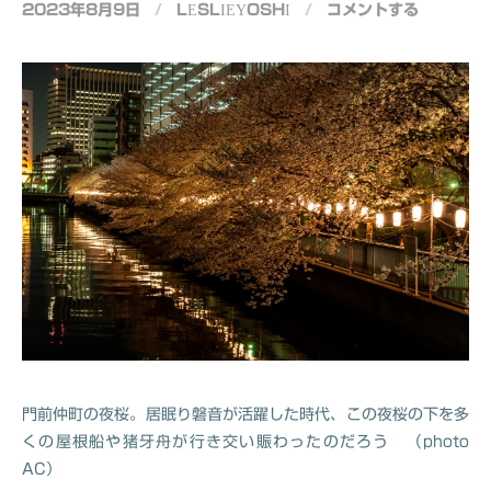
2023年8月9日
/
LESLIEYOSHI
/
コメントする
門前仲町の夜桜。居眠り磐音が活躍した時代、この夜桜の下を多
くの屋根船や猪牙舟が行き交い賑わったのだろう （photo
AC）