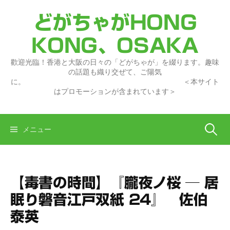
コ
どがちゃがHONG
ン
テ
KONG、OSAKA
ン
ツ
歡迎光臨！香港と大阪の日々の「どがちゃが」を綴ります。趣味
へ
の話題も織り交ぜて、ご陽気
に。 ＜本サイト
ス
はプロモーションが含まれています＞
キ
ッ
プ
検
メニュー
索:
【毒書の時間】『朧夜ノ桜 ─ 居
眠り磐音江戸双紙 24』 佐伯
泰英