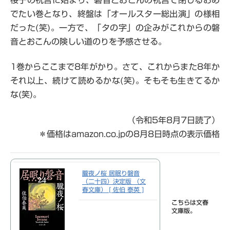
でたい巻となり、終盤は「オールスター総出演」の様相
だった(笑)。一方で、「タの字」の企みがこれからの磐
音とおこんの険しい道のりを予感させる。
1巻からここまで8年がかり。さて、これからまた8年か
それ以上、続けて読めるかな(笑)。そもそも生きてるか
な(笑)。
（令和5年8月7日読了）
＊価格はamazon.co.jpの8月8日時点の表示価格
朧夜ノ桜 居眠り磐音
（二十四）決定版 （文
春文庫） [ 佐伯 泰英 ]
こちらは文春
文庫版。