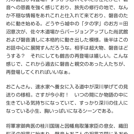
音への恩義を強く感じており、旅先の修行の地で、なん
か不穏な情報をあれこれと仕入れて来ており、磐音のた
めに動き始める。どうやら城中の「タの字」のお方＝田
沼意次が、佐々木道場からバージョンアップした尚武館
および磐音潰しに本格的に動き出した模様。後半はこの
お話中心に展開すんだろうな。相手は超大物、磐音はど
うする？ それにしても鶴吉の再登場は嬉しい。こんな
感じで、これから過去に磐音と親交のあった人たちが、
再登場してくれればいいなぁ。
おこんさん、速水家へ養女に入る道中が深川挙げての見
送りの様相。さすが今小町！ いつの間にか物語の中に
生きている気持ちになっていて、すっかり深川の住人に
なっている小生、胸いっぱいになるシーンである。
将軍家御典医の桂川国瑞と因幡鳥取藩家臣の息女、織田
桜子の祝言に始まり、磐音とおこんの祝言で閉じるおめ