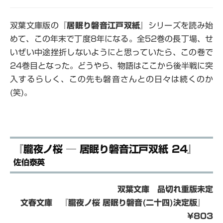
双葉文庫版の『
居眠り磐音江戸双紙
』シリーズを読み始
めて、この年末で丁度8年になる。全52巻の長丁場、せ
いぜい中途挫折しないようにと思っていたら、この巻で
24巻目となった。どうやら、物語はここから後半戦に突
入するらしく、この先も磐音さんとの日々は続くのか
(笑)。
『朧夜ノ桜 ─ 居眠り磐音江戸双紙 24』
佐伯泰英
双葉文庫 品切れ重版未定
文春文庫 『朧夜ノ桜 居眠り磐音(二十四)決定版』
¥803