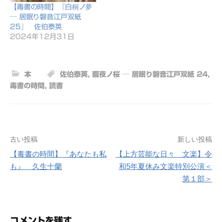
【毒書の時間】『白桐ノ夢
─ 居眠り磐音江戸双紙
25』 佐伯泰英
2024年12月31日
本
佐伯泰英
,
朧夜ノ桜 ─ 居眠り磐音江戸双紙 24
,
毒書の時間
,
読書
古い投稿
新しい投稿
投
【毒書の時間】『あなたも私
【上方芸能な日々 文楽】令
稿
も』 久生十蘭
和5年夏休み文楽特別公演＜
ナ
第１部＞
ビ
ゲ
コメントを残す