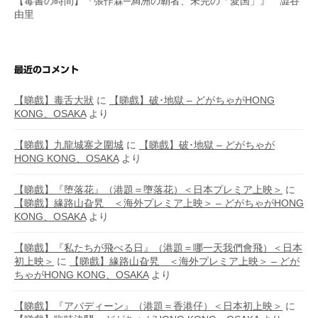
【毒書の時間】『張作霖─満洲の覇者、未完の「愛国」』 澁谷
由里
最近のコメント
【睇戲】毒舌大狀
に
【睇戲】破･地獄 – どがちゃがHONG
KONG、OSAKA
より
【睇戲】九龍城寨之圍城
に
【睇戲】破･地獄 – どがちゃが
HONG KONG、OSAKA
より
【睇戲】『堕落花』（港題＝墮落花）＜日本プレミア上映＞
に
【睇戲】緣路山旮旯 ＜海外プレミア上映＞ – どがちゃがHONG
KONG、OSAKA
より
【睇戲】『私たちが飛べる日』（港題＝哪一天我們會飛）＜日本
初上映＞
に
【睇戲】緣路山旮旯 ＜海外プレミア上映＞ – どが
ちゃがHONG KONG、OSAKA
より
【睇戲】『アバディーン』（港題＝香港仔）＜日本初上映＞
に