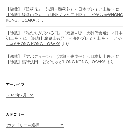
【睇戲】『堕落花』（港題＝墮落花）＜日本プレミア上映＞
に
【睇戲】緣路山旮旯 ＜海外プレミア上映＞ – どがちゃがHONG
KONG、OSAKA
より
【睇戲】『私たちが飛べる日』（港題＝哪一天我們會飛）＜日本
初上映＞
に
【睇戲】緣路山旮旯 ＜海外プレミア上映＞ – どが
ちゃがHONG KONG、OSAKA
より
【睇戲】『アバディーン』（港題＝香港仔）＜日本初上映＞
に
【睇戲】臨時決鬥 – どがちゃがHONG KONG、OSAKA
より
アーカイブ
ア
ー
カ
イ
カテゴリー
ブ
カ