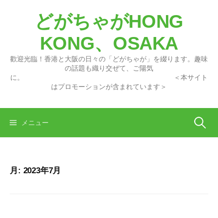
コ
どがちゃがHONG
ン
テ
KONG、OSAKA
ン
ツ
歡迎光臨！香港と大阪の日々の「どがちゃが」を綴ります。趣味
へ
の話題も織り交ぜて、ご陽気
に。 ＜本サイト
ス
はプロモーションが含まれています＞
キ
ッ
プ
検
メニュー
索:
月:
2023年7月