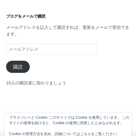
テ
ゴ
リ
ブログをメールで購読
ー
メールアドレスを記入して購読すれば、更新をメールで受信でき
ます。
メ
ー
ル
購読
ア
ド
レ
10人の購読者に加わりましょう
ス
プライバシーと Cookie: このサイトでは Cookie を使用しています。 この
Powered by
WordPress
|
Theme by
Themehaus
サイトの使用を続けると、Cookie の使用に同意したとみなされます。
Cookie の管理方法を含め、詳細についてはこちらをご覧ください: