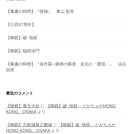
【毒書の時間】『怪物』 東山 彰良
【六四37周年】
【睇戲】破･地獄
【睇戲】臨時決鬥
【毒書の時間】『張作霖─満洲の覇者、未完の「愛国」』 澁谷
由里
最近のコメント
【睇戲】毒舌大狀
に
【睇戲】破･地獄 – どがちゃがHONG
KONG、OSAKA
より
【睇戲】九龍城寨之圍城
に
【睇戲】破･地獄 – どがちゃが
HONG KONG、OSAKA
より