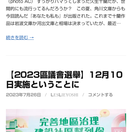
（photo AC） すっかりハマってしまった久生十蘭だが、世
間的にも流行ってるんだろうか？ この夏、角川文庫からも
今回読んだ『あなたも私も』が出版された。これまで十蘭作
品は岩波文庫か河出文庫と相場は決まっていたが、最近…
続きを読む →
【2023區議會選舉】12月10
日実施ということに
2023年7月26日
/
LESLIEYOSHI
/
コメントする