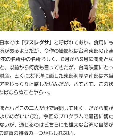
日本では「
ワスレグサ
」と呼ばれており、食用にも
所があるようだが、今作の撮影地は台湾東部の花蓮
針花の名所中の名所らしく、
8
月から
9
月に満開とな
と。以前から何度も言ってきたが、台湾映画にとっ
財産。とくに太平洋に面した東部海岸や南部は本当
アをじっくりと旅したいんだが、さてさて、この状
ねばならぬことやら
…
。
ほとんどこの二人だけで展開してゆく。だから筋が
よいのがいい
(
笑
)
。今回のプログラムで最初に観た
ないが、通じるのはどちらにも雄大な台湾の自然が
の監督の特徴の一つかもしれない。