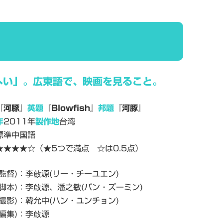
へい」。広東語で、映画を見ること。
『河豚』
英題
『
Blowfish
』
邦題
『河豚』
年
2011
年
製作地
台湾
標準中国語
★★★★☆
（★
5
つで満点 ☆は
0.5
点）
監督
)
：李
啟源
(
リー・チーユエン
)
脚本
)
：李
啟源、潘之敏
(
パン・ズーミン
)
撮影
)
：韓允中
(
ハン・ユンチョン
)
編集
)
：李
啟源