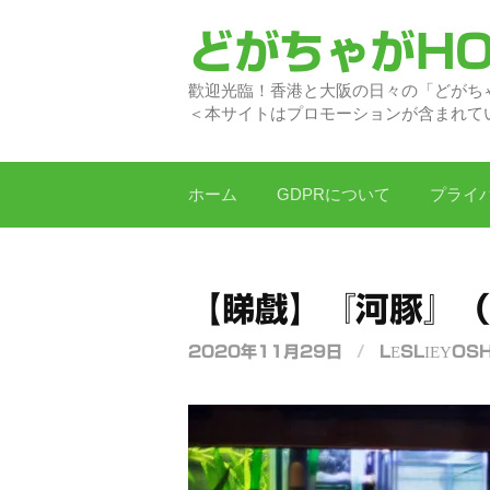
コ
どがちゃがHO
ン
テ
歡迎光臨！香港と大阪の日
ン
＜本サイトはプロモーションが含まれて
ツ
へ
ス
ホーム
GDPRについて
プライ
キ
ッ
プ
【睇戲】『河豚』
2020年11月29日
/
LESLIEYOSH