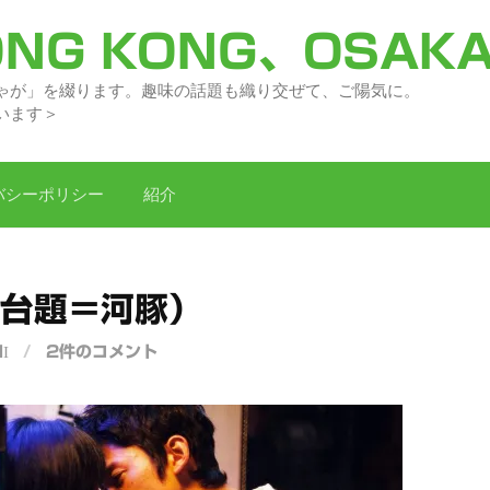
NG KONG、OSAK
々の「どがちゃが」を綴ります。趣味の話題
います＞
バシーポリシー
紹介
（台題＝河豚）
I
/
2件のコメント