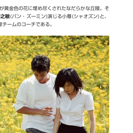
が黄金色の花に埋め尽くされたなだらかな丘陵。そ
潘之敏
(
パン・ズーミン
)
演じる小尊
(
シャオズン
)
と、
球チームのコーチである。