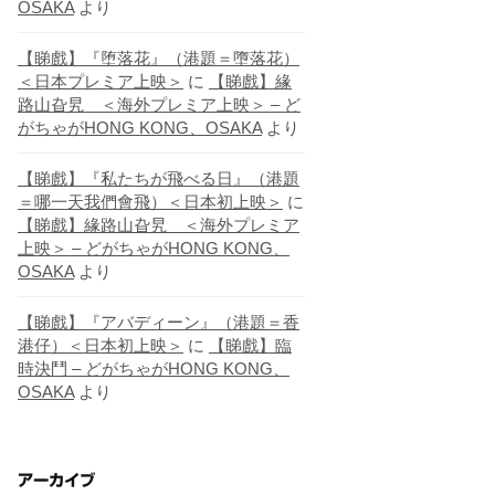
OSAKA
より
【睇戲】『堕落花』（港題＝墮落花）
＜日本プレミア上映＞
に
【睇戲】緣
路山旮旯 ＜海外プレミア上映＞ – ど
がちゃがHONG KONG、OSAKA
より
【睇戲】『私たちが飛べる日』（港題
＝哪一天我們會飛）＜日本初上映＞
に
【睇戲】緣路山旮旯 ＜海外プレミア
上映＞ – どがちゃがHONG KONG、
OSAKA
より
【睇戲】『アバディーン』（港題＝香
港仔）＜日本初上映＞
に
【睇戲】臨
時決鬥 – どがちゃがHONG KONG、
OSAKA
より
アーカイブ