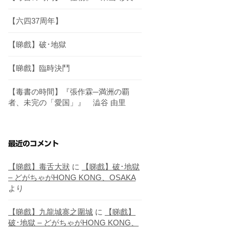
【六四37周年】
【睇戲】破･地獄
【睇戲】臨時決鬥
【毒書の時間】『張作霖─満洲の覇
者、未完の「愛国」』 澁谷 由里
最近のコメント
【睇戲】毒舌大狀
に
【睇戲】破･地獄
– どがちゃがHONG KONG、OSAKA
より
【睇戲】九龍城寨之圍城
に
【睇戲】
破･地獄 – どがちゃがHONG KONG、