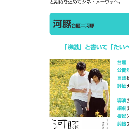
と期待を込めてシネ・ヌーヴォへ。
河豚
台題＝河豚
「睇戲」と書いて「たい
台題
公開
言語
評価
導演
(
編劇
(
摄影
(
剪接
(