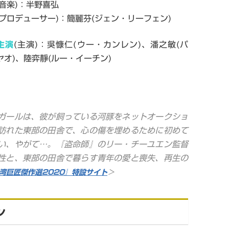
音楽
)
：半野喜弘
プロデューサー
)
：簡麗芬
(
ジェン・リーフェン
)
主演
(
主演
)
：吳慷仁
(
ウー・カンレン
)
、潘之敏
(
パ
ヤオ
)
、陸弈靜
(
ルー・イーチン
)
ガールは、彼が飼っている河豚をネットオークショ
訪れた東部の田舎で、心の傷を埋めるために初めて
い、やがて
…
。『盗命師』のリー・チーユエン監督
性と、東部の田舎で暮らす青年の愛と喪失、再生の
湾巨匠傑作選
2020
』特設サイト
＞
ン