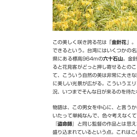
この美しく咲き誇る花は「
金針花
」。
できるという。台湾にはいくつかの名
県にある標高
964m
の
六十石山
。金
ると花見客がどっと押し寄せるとのこ
て、こういう自然の美は非常に大きな
に美しい光景が広がる。こういうエリ
況、いつまでそんな日が来るのを待た
物語は、この男女を中心に、と言うか
いたって単純なんで、色々考えなくて
『
盗命師
』と同じ監督の作品とは思え
盛り込まれているという点。これはこ