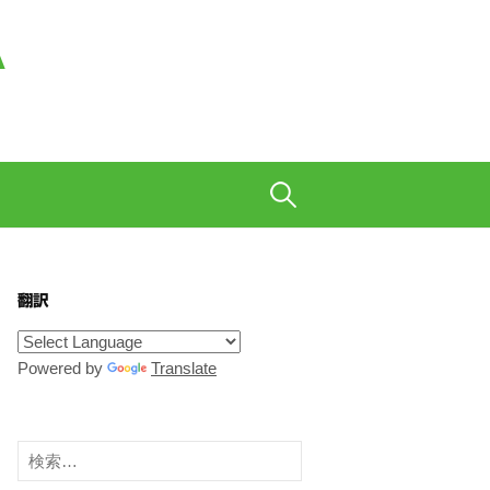
A
も織り交ぜて、ご陽気に。
検
索:
翻訳
Powered by
Translate
検
索: