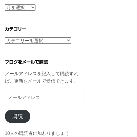
ア
ー
カ
イ
カテゴリー
ブ
カ
テ
ゴ
リ
ブログをメールで購読
ー
メールアドレスを記入して購読すれ
ば、更新をメールで受信できます。
メ
ー
ル
購読
ア
ド
レ
10人の購読者に加わりましょう