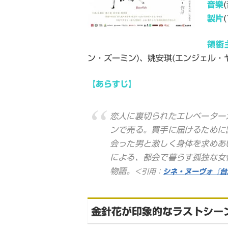
音樂
(
製片
(
領銜
ン・ズーミン
)
、姚安琪
(
エンジェル・
【あらすじ】
恋人に裏切られたエレベーター
ンで売る。買手に届けるために
会った男と激しく身体を求めあ
による、都会で暮らす孤独な女
物語。
＜引用：
シネ・ヌーヴォ『台
金針花が印象的なラストシー