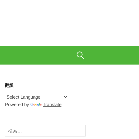
も織り交ぜて、ご陽気に。
検
索:
翻訳
Powered by
Translate
検
索: