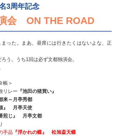
名3周年記念
会 ON THE ROAD
しまった。まあ、昼席には行きたくはないよな、正
だろう。うち1回は必ず文都独演会。
。
タ帳＞
旅リレー
『池田の猪買い』
都来～月亭秀都
猫』 月亭天使
番煎じ』 月亭文都
り
の手品
『浮かれの蝶』 松旭斎天蝶