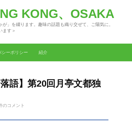
G KONG、OSAKA
々の「どがちゃが」を綴ります。趣味の話題
います＞
バシーポリシー
紹介
落語】第20回月亭文都独
件のコメント