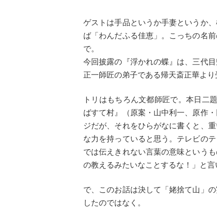
ゲストは手品というか手妻というか、
ば「わんだふる佳恵」。こっちの名前
で。
今回披露の『浮かれの蝶』は、三代目
正一師匠の弟子である帰天斎正華より
トリはもちろん文都師匠で。本日二題
ばすて村』（原案・山中利一、原作・
ジだが、それをひらがなに書くと、重
な力を持っていると思う。テレビのテ
では伝えきれない言葉の意味というも
の教えるみたいなことするな！」と言
で、このお話は決して「姥捨て山」の
したのではなく。