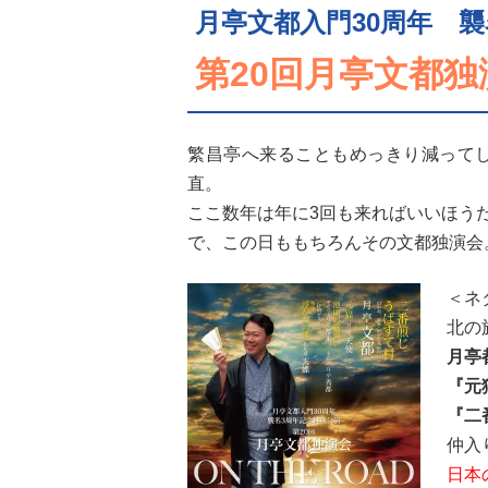
月亭文都入門30周年 襲
第20回月亭文都独演
繁昌亭へ来ることもめっきり減って
直。
ここ数年は年に3回も来ればいいほう
で、この日ももちろんその文都独演会
＜ネ
北の
月亭
『元
『二
仲入
日本