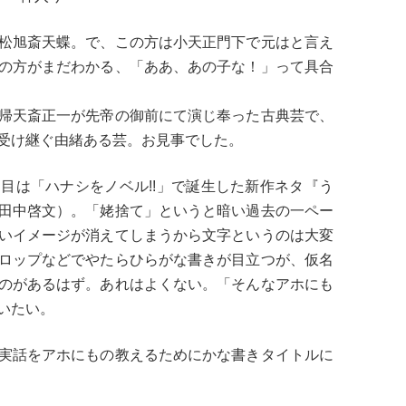
松旭斎天蝶。で、この方は小天正門下で元はと言え
の方がまだわかる、「ああ、あの子な！」って具合
帰天斎正一が先帝の御前にて演じ奉った古典芸で、
受け継ぐ由緒ある芸。お見事でした。
目は「ハナシをノベル!!」で誕生した新作ネタ『う
田中啓文）。「姥捨て」というと暗い過去の一ペー
いイメージが消えてしまうから文字というのは大変
ロップなどでやたらひらがな書きが目立つが、仮名
のがあるはず。あれはよくない。「そんなアホにも
いたい。
実話をアホにもの教えるためにかな書きタイトルに