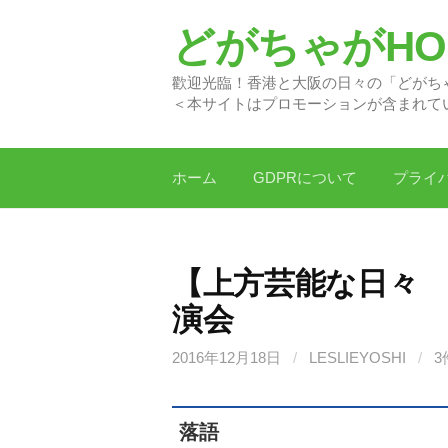
コ
どがちゃがHON
ン
テ
歡迎光臨！香港と大阪の日
ン
＜本サイトはプロモーションが含まれて
ツ
へ
ス
ホーム
GDPRについて
プライ
キ
ッ
プ
【上方芸能な日々 
演会
2016年12月18日
/
LESLIEYOSHI
/
3
落語