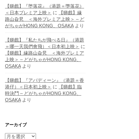
【睇戲】『堕落花』（港題＝墮落花）
＜日本プレミア上映＞
に
【睇戲】緣
路山旮旯 ＜海外プレミア上映＞ – ど
がちゃがHONG KONG、OSAKA
より
【睇戲】『私たちが飛べる日』（港題
＝哪一天我們會飛）＜日本初上映＞
に
【睇戲】緣路山旮旯 ＜海外プレミア
上映＞ – どがちゃがHONG KONG、
OSAKA
より
【睇戲】『アバディーン』（港題＝香
港仔）＜日本初上映＞
に
【睇戲】臨
時決鬥 – どがちゃがHONG KONG、
OSAKA
より
アーカイブ
ア