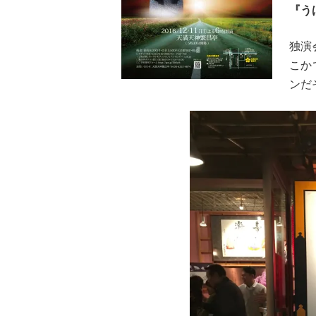
『う
独演
こか
ンだ