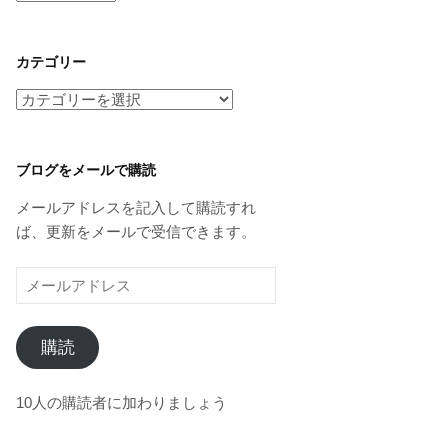
ー
カ
イ
カテゴリー
ブ
カ
テ
ゴ
リ
ブログをメールで購読
ー
メールアドレスを記入して購読すれ
ば、更新をメールで受信できます。
メ
ー
ル
購読
ア
ド
レ
10人の購読者に加わりましょう
ス