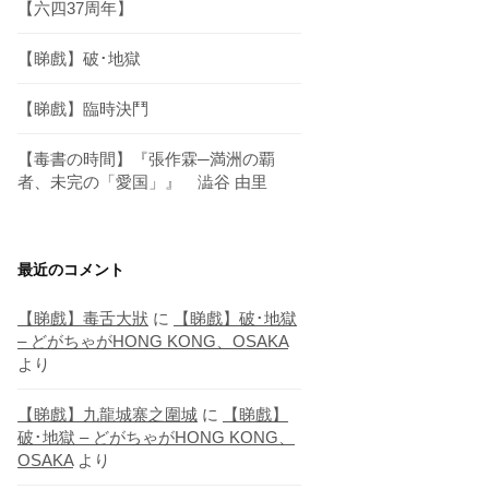
【六四37周年】
【睇戲】破･地獄
【睇戲】臨時決鬥
【毒書の時間】『張作霖─満洲の覇
者、未完の「愛国」』 澁谷 由里
最近のコメント
【睇戲】毒舌大狀
に
【睇戲】破･地獄
– どがちゃがHONG KONG、OSAKA
より
【睇戲】九龍城寨之圍城
に
【睇戲】
破･地獄 – どがちゃがHONG KONG、
OSAKA
より