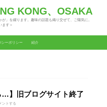
G KONG、OSAKA
々の「どがちゃが」を綴ります。趣味の話題
います＞
バシーポリシー
紹介
ら…】旧ブログサイト終了
メントする