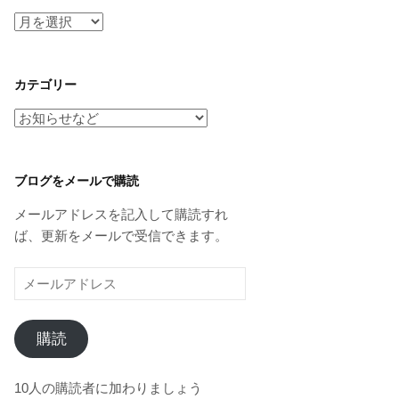
ア
ー
カ
イ
カテゴリー
ブ
カ
テ
ゴ
リ
ブログをメールで購読
ー
メールアドレスを記入して購読すれ
ば、更新をメールで受信できます。
メ
ー
ル
購読
ア
ド
レ
10人の購読者に加わりましょう