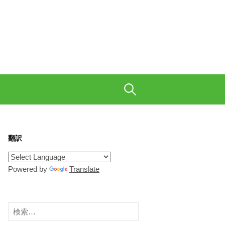
も織り交ぜて、ご陽気に。
検
索:
翻訳
Powered by
Translate
検
索: