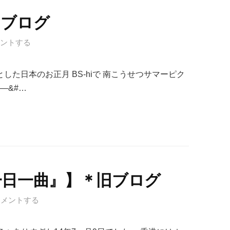
旧ブログ
ントする
とした日本のお正月 BS-hiで 南こうせつサマーピク
—&#…
一日一曲』】＊旧ブログ
コメントする