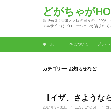
コ
どがちゃがHON
ン
テ
歡迎光臨！香港と大阪の日
ン
＜本サイトはプロモーションが含まれて
ツ
へ
ス
ホーム
GDPRについて
プライ
キ
ッ
プ
カテゴリー:
お知らせなど
【イザ、さような
2014年3月31日
/
LESLIEYOSHI
/
コ