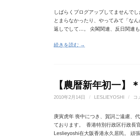
しばらくブログアップしてませんでし
とまらなかったり、やってみて「なん
返しでして…。 尖閣関連、反日関連
続きを読む →
【農暦新年初一】
2010年2月14日
/
LESLIEYOSHI
/
コ
庚寅虎年 喪中につき、賀詞ご遠慮、
ております。 香港特別行政区行政長
Leslieyoshi在大阪香港永久居民。 