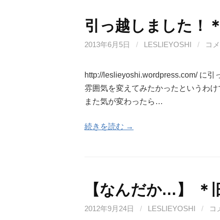
引っ越しました！
2013年6月5日
/
LESLIEYOSHI
/
コメ
http://leslieyoshi.wordpr
雰囲気を変えてみたかったというわけ
また気が変わったら…
続きを読む →
【なんだか…】 ＊
2012年9月24日
/
LESLIEYOSHI
/
コ