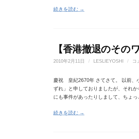
続きを読む →
【香港撤退のその
2010年2月11日
/
LESLIEYOSHI
/
コ
慶祝 皇紀2670年 さてさて。 以
ずれ」と申しておりましたが、それか
にも事件があったりしまして、ちょっ
続きを読む →