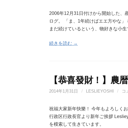
2006年12月31日付けから開始し
ログ。 「ま、1年続けばエエ方やな」 
まだ続けているという、物好きな小生
続きを読む →
【恭喜發財！】農
2014年1月31日
/
LESLIEYOSHI
/
コ
祝福大家新年快樂！ 今年もよろしくお
行政区行政長官より新年ご挨拶 Lesli
を模索して生きています。