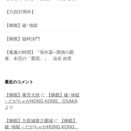
【六四37周年】
【睇戲】破･地獄
【睇戲】臨時決鬥
【毒書の時間】『張作霖─満洲の覇
者、未完の「愛国」』 澁谷 由里
最近のコメント
【睇戲】毒舌大狀
に
【睇戲】破･地獄
– どがちゃがHONG KONG、OSAKA
より
【睇戲】九龍城寨之圍城
に
【睇戲】
破･地獄 – どがちゃがHONG KONG、