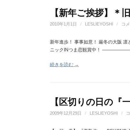
【新年ご挨拶】＊
2010年1月1日
/
LESLIEYOSHI
/
コメ
新年進歩！ 事事如意！ 厳冬の大阪 凛
ニックINつま恋観賞中！ ——————
続きを読む →
【区切りの日の『
2009年12月29日
/
LESLIEYOSHI
/