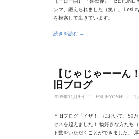
【一日一曲】 『喜歡你』 BEYOND
ンマ、鍛えられました（笑）。 Lesli
を模索して生きています。
続きを読む →
【じゃじゃーーん！
旧ブログ
2009年11月9日
/
LESLIEYOSHI
/
コ
＊旧ブログ「イザ！」において、50万
セスを超えました！ 物好きな方たち（
ト数をいただくことができました。 