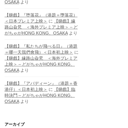
OSAKA
より
【睇戲】『堕落花』（港題＝墮落花）
＜日本プレミア上映＞
に
【睇戲】緣
路山旮旯 ＜海外プレミア上映＞ – ど
がちゃがHONG KONG、OSAKA
より
【睇戲】『私たちが飛べる日』（港題
＝哪一天我們會飛）＜日本初上映＞
に
【睇戲】緣路山旮旯 ＜海外プレミア
上映＞ – どがちゃがHONG KONG、
OSAKA
より
【睇戲】『アバディーン』（港題＝香
港仔）＜日本初上映＞
に
【睇戲】臨
時決鬥 – どがちゃがHONG KONG、
OSAKA
より
アーカイブ