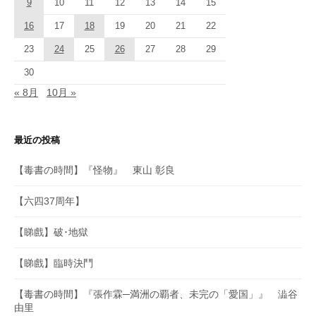
9
10
11
12
13
14
15
16
17
18
19
20
21
22
23
24
25
26
27
28
29
30
« 8月
10月 »
最近の投稿
【毒書の時間】『怪物』 東山 彰良
【六四37周年】
【睇戲】破･地獄
【睇戲】臨時決鬥
【毒書の時間】『張作霖─満洲の覇者、未完の「愛国」』 澁谷
由里