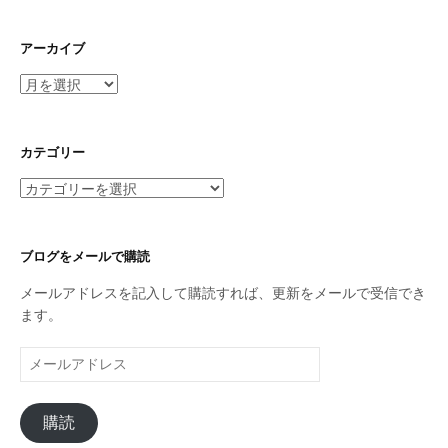
アーカイブ
ア
ー
カ
イ
カテゴリー
ブ
カ
テ
ゴ
リ
ブログをメールで購読
ー
メールアドレスを記入して購読すれば、更新をメールで受信でき
ます。
メ
ー
ル
購読
ア
ド