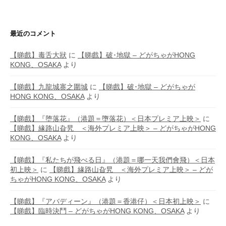
最近のコメント
【睇戲】毒舌大狀
に
【睇戲】破･地獄 – どがちゃがHONG
KONG、OSAKA
より
【睇戲】九龍城寨之圍城
に
【睇戲】破･地獄 – どがちゃが
HONG KONG、OSAKA
より
【睇戲】『堕落花』（港題＝墮落花）＜日本プレミア上映＞
に
【睇戲】緣路山旮旯 ＜海外プレミア上映＞ – どがちゃがHONG
KONG、OSAKA
より
【睇戲】『私たちが飛べる日』（港題＝哪一天我們會飛）＜日本
初上映＞
に
【睇戲】緣路山旮旯 ＜海外プレミア上映＞ – どが
ちゃがHONG KONG、OSAKA
より
【睇戲】『アバディーン』（港題＝香港仔）＜日本初上映＞
に
【睇戲】臨時決鬥 – どがちゃがHONG KONG、OSAKA
より