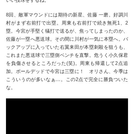
いい投球をするね。
8回、敵軍マウンドには期待の新星、佐藤 一磨。好調川
村がまず右前打で出塁。周東も右前打で続き無死1、2
塁。今宮が手堅く犠打で送るが、焦ってしまったのか、
佐藤が一塁へ悪送球。その間に川村が一気に本塁へ。バ
ックアップに入っていた右翼来田が本塁刺殺を狙うも、
これまた悪送球で三塁側ベンチを直撃。危うく小久保君
を負傷させるところだった(笑)。周東も帰還して2点追
加。ボールデッドで今宮は三塁に！ オリさん、今季は
こういうのが多いなぁ…。この2点で完全に勝負ついた
な。