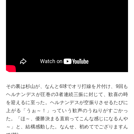
その裏は杉山が、なんと6球でオリ打線を片付け、9回も
ヘルナンデスが圧巻の3者連続三振に封じて、歓喜の時
を迎えるに至った。ヘルナンデスが空振りさせるたびに
上がる「うぉ～！」っていう歓声のうねりがすごかっ
た。「ほ～、優勝決まる直前ってこんな感じになるんや
～」と、結構感動した。なんせ、初めてでござりますん