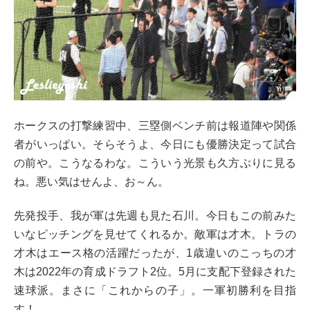
ホークスの打撃練習中、三塁側ベンチ前は報道陣や関係
者がいっぱい。そらそうよ、今日にも優勝決定って試合
の前や。こうなるわな。こういう光景も久方ぶりに見る
ね。悪い気はせんよ、お～ん。
先発投手、我が軍は先週も見た石川。今日もこの前みた
いなピッチングを見せてくれるか。敵軍は才木。トラの
才木はエース格の活躍だったが、1歳違いのこっちの才
木は2022年の育成ドラフト2位。5月に支配下登録された
速球派。まさに「これからの子」。一軍初勝利を目指
す！