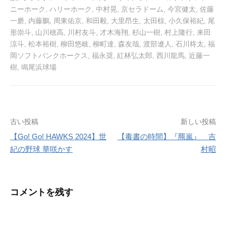
ニーホーク
,
ハリーホーク
,
中村晃
,
京セラドーム
,
今宮健太
,
佐藤
一磨
,
内藤鵬
,
周東佑京
,
和田毅
,
大里昂生
,
太田椋
,
小久保裕紀
,
尾
形崇斗
,
山川穂高
,
川村友斗
,
才木海翔
,
杉山一樹
,
村上隆行
,
来田
涼斗
,
松本裕樹
,
柳田悠岐
,
柳町達
,
森友哉
,
渡部遼人
,
石川柊太
,
福
岡ソフトバンクホークス
,
福永奨
,
紅林弘太郎
,
西川龍馬
,
近藤一
樹
,
鳴尾浜球場
投
古い投稿
新しい投稿
【Go! Go! HAWKS 2024】世
【毒書の時間】『羆嵐』 吉
稿
紀の野球 華咲かす
村昭
ナ
ビ
コメントを残す
ゲ
ー