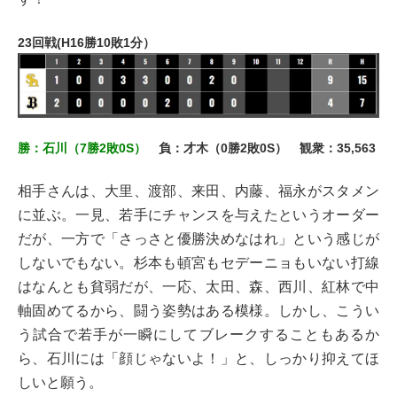
23回戦(H16勝10敗1分）
勝：石川（7勝2敗0S）
負：才木（0勝2敗0S） 観衆：35,563
相手さんは、大里、渡部、来田、内藤、福永がスタメン
に並ぶ。一見、若手にチャンスを与えたというオーダー
だが、一方で「さっさと優勝決めなはれ」という感じが
しないでもない。杉本も頓宮もセデーニョもいない打線
はなんとも貧弱だが、一応、太田、森、西川、紅林で中
軸固めてるから、闘う姿勢はある模様。しかし、こうい
う試合で若手が一瞬にしてブレークすることもあるか
ら、石川には「顔じゃないよ！」と、しっかり抑えてほ
しいと願う。