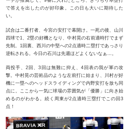
ーチが推薦して、9番に入れたところ、きっちり本塁打
で答えを出したのが好印象。この日も大いに期待した
い。
試合は二番打者、今宮の安打で幕開け。一死の後、山川
四球で1、2塁の好機となり、中村晃の右前適時打でまず
先制。1回裏、西川の中堅への2点適時二塁打であっさり
逆転される。今日の石川は先週ほどよくないなぁ…。
両投手、2回、3回は無難に抑え、4回表の我が軍の攻
撃。中村晃の芸術品のような左前打に始まり、川村が好
機に一塁へのヘッドスライディングで内野安打を放ち同
点に。ここから一気に球場の雰囲気が「優勝」に向き始
めるのがわかる。続く周東が2点適時三塁打でこの回3
点！