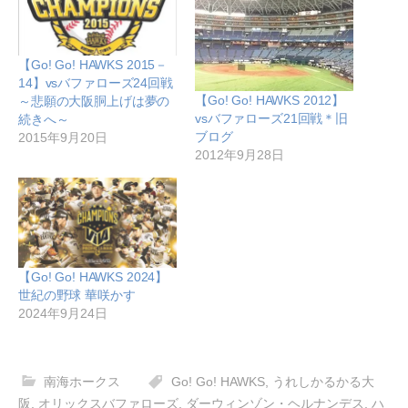
【Go! Go! HAWKS 2015－
14】vsバファローズ24回戦
【Go! Go! HAWKS 2012】
～悲願の大阪胴上げは夢の
vsバファローズ21回戦＊旧
続きへ～
ブログ
2015年9月20日
2012年9月28日
【Go! Go! HAWKS 2024】
世紀の野球 華咲かす
2024年9月24日
南海ホークス
Go! Go! HAWKS
,
うれしかるかる大
阪
,
オリックスバファローズ
,
ダーウィンゾン・ヘルナンデス
,
ハ