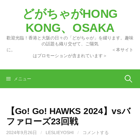
コ
どがちゃがHONG
ン
テ
KONG、OSAKA
ン
ツ
歡迎光臨！香港と大阪の日々の「どがちゃが」を綴ります。趣味
へ
の話題も織り交ぜて、ご陽気
に。 ＜本サイト
ス
はプロモーションが含まれています＞
キ
ッ
プ
検
メニュー
索:
【Go! Go! HAWKS 2024】vsバ
ファローズ23回戦
2024年9月26日
/
LESLIEYOSHI
/
コメントする