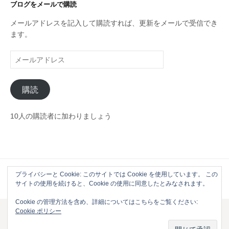
リ
ブログをメールで購読
ー
メールアドレスを記入して購読すれば、更新をメールで受信でき
ます。
メ
ー
ル
購読
ア
ド
レ
10人の購読者に加わりましょう
ス
プライバシーと Cookie: このサイトでは Cookie を使用しています。 この
Powered by
WordPress
|
Theme by
Themehaus
サイトの使用を続けると、Cookie の使用に同意したとみなされます。
Cookie の管理方法を含め、詳細についてはこちらをご覧ください:
Cookie ポリシー