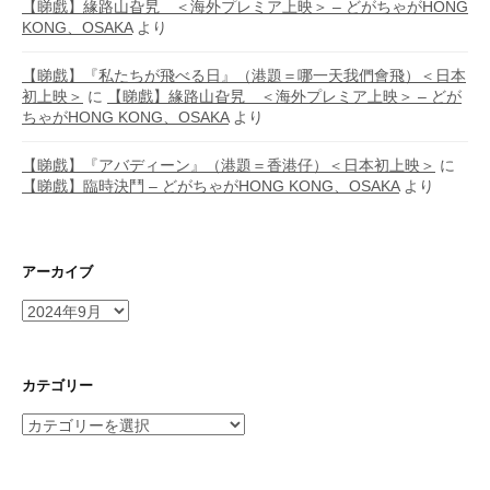
【睇戲】緣路山旮旯 ＜海外プレミア上映＞ – どがちゃがHONG
KONG、OSAKA
より
【睇戲】『私たちが飛べる日』（港題＝哪一天我們會飛）＜日本
初上映＞
に
【睇戲】緣路山旮旯 ＜海外プレミア上映＞ – どが
ちゃがHONG KONG、OSAKA
より
【睇戲】『アバディーン』（港題＝香港仔）＜日本初上映＞
に
【睇戲】臨時決鬥 – どがちゃがHONG KONG、OSAKA
より
アーカイブ
ア
ー
カ
イ
カテゴリー
ブ
カ
テ
ゴ