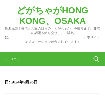
コ
どがちゃがHONG
ン
テ
KONG、OSAKA
ン
ツ
歡迎光臨！香港と大阪の日々の「どがちゃが」を綴ります。趣味
へ
の話題も織り交ぜて、ご陽気
に。 ＜本サイト
ス
はプロモーションが含まれています＞
キ
ッ
プ
検
メニュー
索:
日:
2024年9月26日