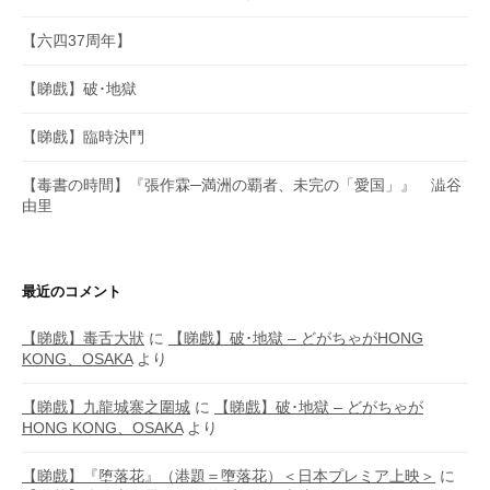
【六四37周年】
【睇戲】破･地獄
【睇戲】臨時決鬥
【毒書の時間】『張作霖─満洲の覇者、未完の「愛国」』 澁谷
由里
最近のコメント
【睇戲】毒舌大狀
に
【睇戲】破･地獄 – どがちゃがHONG
KONG、OSAKA
より
【睇戲】九龍城寨之圍城
に
【睇戲】破･地獄 – どがちゃが
HONG KONG、OSAKA
より
【睇戲】『堕落花』（港題＝墮落花）＜日本プレミア上映＞
に