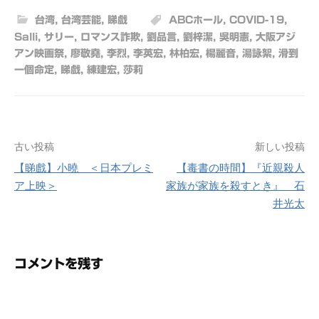
台湾
,
台湾芸能
,
睇戲
ABCホール
,
COVID-19
,
Salli
,
サリー
,
ロマンス詐欺
,
劉品言
,
劉梓潔
,
吳明憲
,
大阪アジ
アン映画祭
,
廖敬堯
,
李烈
,
李英宏
,
林柏宏
,
楊麗音
,
湯詠絮
,
滑到
一個命定
,
睇戲
,
練建宏
,
莎莉
古い投稿
新しい投稿
投
【睇戲】小曉 ＜日本プレミ
【毒書の時間】『近親殺人
稿
ア上映＞
家族が家族を殺すとき』 石
ナ
井光太
ビ
ゲ
コメントを残す
ー
シ