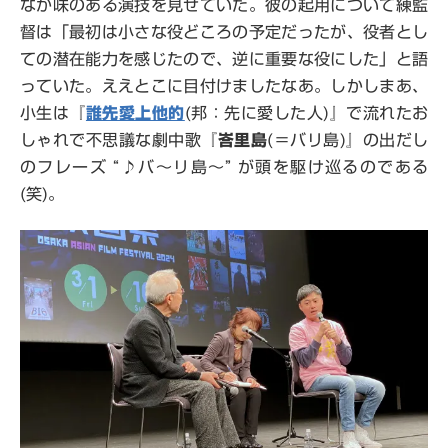
なか味のある演技を見せていた。彼の起用について練監
督は「最初は小さな役どころの予定だったが、役者とし
ての潜在能力を感じたので、逆に重要な役にした」と語
っていた。ええとこに目付けましたなあ。しかしまあ、
小生は『
誰先愛上他的
(邦：先に愛した人)』で流れたお
しゃれで不思議な劇中歌『
峇里島
(＝バリ島)』の出だし
のフレーズ “♪バ～リ島～” が頭を駆け巡るのである
(笑)。