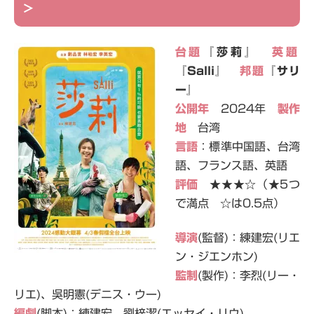
＞
台題
『莎莉』
英題
『Salli』
邦題
『サリ
ー』
公開年
2024年
製作
地
台湾
言語
：標準中国語、台湾
語、フランス語、英語
評価
★★★☆（★5つ
で満点 ☆は0.5点）
導演
(監督)：練建宏(リエ
ン・ジエンホン)
監制
(製作)：李烈(リー・
リエ)、吳明憲(デニス・ウー)
編劇
(脚本)：練建宏、劉梓潔(エッセイ・リウ)