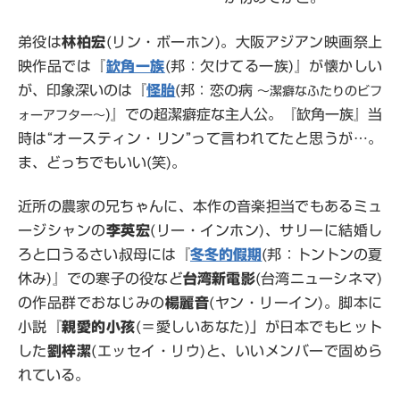
弟役は
林柏宏
(リン・ボーホン)。大阪アジアン映画祭上
映作品では『
缼角一族
(邦：欠けてる一族)』が懐かしい
が、印象深いのは『
怪胎
(邦：恋の病
～潔癖なふたりのビフ
)』での超潔癖症な主人公。『缼角一族』当
ォーアフター～
時は“オースティン・リン”って言われてたと思うが…。
ま、どっちでもいい(笑)。
近所の農家の兄ちゃんに、本作の音楽担当でもあるミュ
ージシャンの
李英宏
(リー・インホン)、サリーに結婚し
ろと口うるさい叔母には『
冬冬的假期
(邦：トントンの夏
休み)』での寒子の役など
台湾新電影
(台湾ニューシネマ)
の作品群でおなじみの
楊麗音
(ヤン・リーイン)。脚本に
小説『
親愛的小孩
(＝愛しいあなた)」が日本でもヒット
した
劉梓潔
(エッセイ・リウ)と、いいメンバーで固めら
れている。