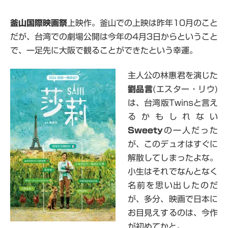
釜山国際映画祭
上映作。釜山での上映は昨年10月のこと
だが、台湾での劇場公開は今年の4月3日からということ
で、一足先に大阪で観ることができたという幸運。
主人公の林惠君を演じた
劉品言
(エスター・リウ)
は、台湾版Twinsと言え
るかもしれない
Sweety
の一人だった
が、このデュオはすぐに
解散してしまったよな。
小生はそれでなんとなく
名前を思い出したのだ
が、多分、映画で日本に
お目見えするのは、今作
が初めてかと。