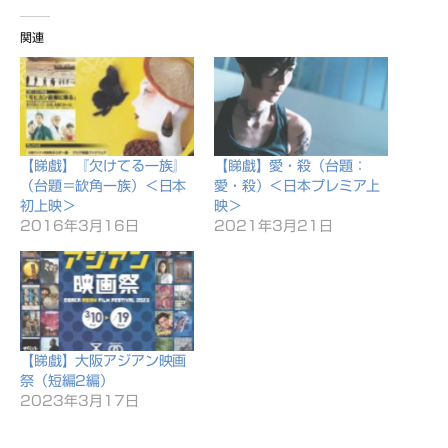
み
関連
中…
【睇戲】『欠けてる一族』
【睇戲】愛・殺（台題：
（台題＝缼角一族）＜日本
愛・殺）＜日本プレミア上
初上映＞
映＞
2016年3月16日
2021年3月21日
【睇戲】大阪アジアン映画
祭（短編2編）
2023年3月17日