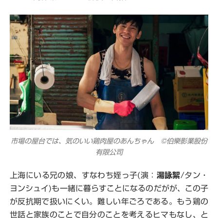
市場の屋台では、気のいい鶏肉屋のあんちゃん ©伯樂影業股份
有限公司
上海にいる兄の娘、すなわち姪っ子(演：
湯詠絮
/タン・
ヨンシュイ)も一緒に暮らすことになるのだがが、この子
が反抗期で扱いにくい。難しい年ごろである。もう鶏の
世話と家族のことで自分のことを考えるヒマもなし、と