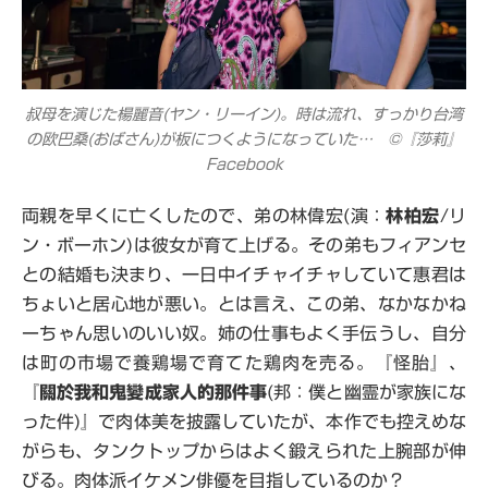
叔母を演じた楊麗音(ヤン・リーイン)。時は流れ、すっかり台湾
の欧巴桑(おばさん)が板につくようになっていた… ©『莎莉』
Facebook
両親を早くに亡くしたので、弟の林偉宏(演：
林柏宏
/リ
ン・ボーホン)は彼女が育て上げる。その弟もフィアンセ
との結婚も決まり、一日中イチャイチャしていて惠君は
ちょいと居心地が悪い。とは言え、この弟、なかなかね
ーちゃん思いのいい奴。姉の仕事もよく手伝うし、自分
は町の市場で養鶏場で育てた鶏肉を売る。『怪胎』、
『
關於我和鬼變成家人的那件事
(邦：僕と幽霊が家族にな
った件)』で肉体美を披露していたが、本作でも控えめな
がらも、タンクトップからはよく鍛えられた上腕部が伸
びる。肉体派イケメン俳優を目指しているのか？