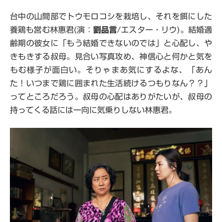
台中の山間部でトウモロコシを栽培し、それを餌にした
養鶏も営む林惠君(演：
劉品言
/エスター・リウ)。結婚適
齢期の彼女に「もう結婚できないのでは」と心配し、や
きもきする叔母。見合い写真攻め、神信心と何かと気を
もむ様子が面白い。そりゃまあ気にするよな、「あん
た！いつまで鶏に囲まれた生活続けるつもりなん？？」
ってところだろう。叔母の心配はありがたいが、叔母の
持ってくる話には一向に気乗りしない林惠君。