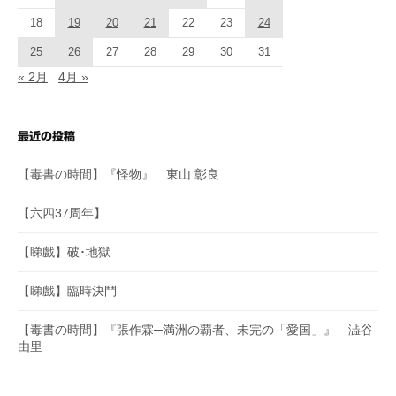
18
19
20
21
22
23
24
25
26
27
28
29
30
31
« 2月
4月 »
最近の投稿
【毒書の時間】『怪物』 東山 彰良
【六四37周年】
【睇戲】破･地獄
【睇戲】臨時決鬥
【毒書の時間】『張作霖─満洲の覇者、未完の「愛国」』 澁谷
由里