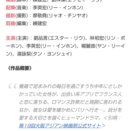
配樂
(音楽)：李英宏(リー・インホン)
攝影
(撮影)：廖敬堯(リャオ・チンヤオ)
剪接
(編集)：練建宏
主演
(主演)：劉品言(エスター・リウ)、林柏宏(リン・ボ
ーホン)、李英宏(リー・インホン)、楊麗音(ヤン・リーイ
ン)、湯詠絮(タン・ヨンシュイ)
《作品概要》
養鶏で泥まみれの毎日を過ごすうち中年にさしか
かっていた女性が、出会い系アプリでフランス人
と恋に落ちる。ロマンス詐欺だと周囲に言われる
なか、彼女は愛を確かめにパリへ行き…。自分を
愛する大切さを描くヒューマンドラマ。＜引用：
第19回大阪アジアン映画祭公式サイト
＞