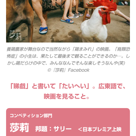
養鶏農家が舞台なので当然ながら「鶏まみれ」の映画。「鳥類恐
怖症」の小生は、果たして最後まで観ることができるのか…。し
かし鶏だらけの中で、みんななんでそんな楽しそうなんや(笑)
©『莎莉』Facebook
「睇戲」と書いて「たいへい」。広東語で、
映画を見ること。
コンペティション部門
莎莉
邦題：サリー
＜日本プレミア上映