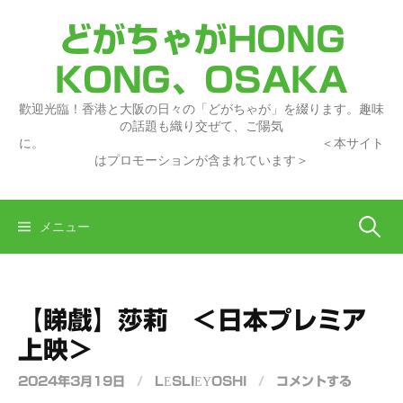
コ
どがちゃがHONG
ン
テ
KONG、OSAKA
ン
ツ
歡迎光臨！香港と大阪の日々の「どがちゃが」を綴ります。趣味
へ
の話題も織り交ぜて、ご陽気
に。 ＜本サイト
ス
はプロモーションが含まれています＞
キ
ッ
プ
検
メニュー
索:
【睇戲】莎莉 ＜日本プレミア
上映＞
2024年3月19日
/
LESLIEYOSHI
/
コメントする