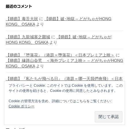
最近のコメント
【睇戲】毒舌大狀
に
【睇戲】破･地獄 – どがちゃがHONG
KONG、OSAKA
より
【睇戲】九龍城寨之圍城
に
【睇戲】破･地獄 – どがちゃが
HONG KONG、OSAKA
より
【睇戲】『堕落花』（港題＝墮落花）＜日本プレミア上映＞
に
【睇戲】緣路山旮旯 ＜海外プレミア上映＞ – どがちゃがHONG
KONG、OSAKA
より
【睇戲】『私たちが飛べる日』（港題＝哪一天我們會飛）＜日本
初上映＞
に
【睇戲】緣路山旮旯 ＜海外プレミア上映＞ – どが
プライバシーと Cookie: このサイトでは Cookie を使用しています。 この
ちゃがHONG KONG、OSAKA
より
サイトの使用を続けると、Cookie の使用に同意したとみなされます。
Cookie の管理方法を含め、詳細についてはこちらをご覧ください:
【睇戲】『アバディーン』（港題＝香港仔）＜日本初上映＞
に
Cookie ポリシー
【睇戲】臨時決鬥 – どがちゃがHONG KONG、OSAKA
より