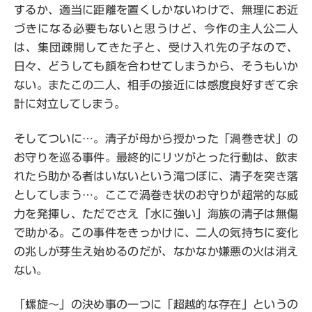
するか、適当に距離を置くしかないわけで、無理にお近
づきになる必要もないと思うけど、今作の主人公二人
は、集団疎開してきた子と、受け入れ先の子なので、
日々、どうしても顔を合わせてしまうから、そうもいか
ない。またこの二人、相手の接近には感度良好すぎて余
計に対立してしまう。
そしてついに…。清子が母から授かった「渦巻き状」の
お守りを巡る事件。最終的にリツがとった行動は、飲ま
れたら助かる者はいないという滝つぼに、清子を突き落
としてしまう…。ここで渦巻き状のお守りが超常的な威
力を発揮し、ただでさえ「水に強い」海族の清子は無傷
で助かる。この事件をきっかけに、二人の気持ちに変化
の兆しが芽生え始めるのだが、なかなか嫌悪の火は消え
ない。
「螺旋～」の決め事の一つに「超越的な存在」というの