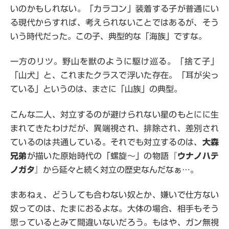
いのかもしれない。「カラコン」装着する子が普通にい
る現代からすれば、考えられないことではあるが、そう
いう時代だった。この子、典型的な「海族」ですな。
一方のリツ。野山を獣のように駆け巡る。「捨て子」
「山犬」と、これまたクラスで浮いた存在。「耳が尖っ
ている」というのは、まさに「山族」の典型。
こんな二人、対立するのが避けられない星のもとにに生
まれてきたわけだが、異端視され、排除され、差別され
ているのは共通している。それでも対立するのは、
大森
兄弟
が描いた原始時代の「螺旋～」の物語『
ウナノハテ
ノガタ
』から延々と続く対立の歴史なんだなぁ…。
まあねぇ、どうしても合わない奴とか、嫌いで仕方ない
奴ってのは、たまにおるよな。大体の場合、相手もそう
思っているとみて間違いないだろう。もはや、ガン無視