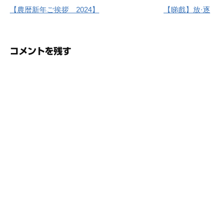
【農暦新年ご挨拶 2024】
【睇戲】放·逐
稿
ナ
コメントを残す
ビ
ゲ
ー
シ
ョ
ン