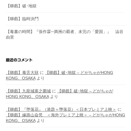
【睇戲】破･地獄
【睇戲】臨時決鬥
【毒書の時間】『張作霖─満洲の覇者、未完の「愛国」』 澁谷
由里
最近のコメント
【睇戲】毒舌大狀
に
【睇戲】破･地獄 – どがちゃがHONG
KONG、OSAKA
より
【睇戲】九龍城寨之圍城
に
【睇戲】破･地獄 – どがちゃが
HONG KONG、OSAKA
より
【睇戲】『堕落花』（港題＝墮落花）＜日本プレミア上映＞
に
【睇戲】緣路山旮旯 ＜海外プレミア上映＞ – どがちゃがHONG
KONG、OSAKA
より