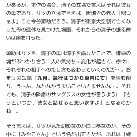
があるが、本作の場合、清子の立場で言えばそれは彼女
の母であり、リツの立場で言えば、炭焼きの老人「爺つ
ぁま」こと今谷源助だろう。清子が東京大空襲で亡くな
った母の遺体を見つけた場面、それからの清子の振る舞
いは胸を打った。
源助はリツを、清子の母は清子を諭したことで、嫌悪の
塊がぶつかり合う二人の気持ちに変化が起きて、徐々に
それぞれの相手への接し方も変わっていくのだが…。お
まけの短編『
九月、急行はつかり車内にて
』を読む限
り、う～ん、なかなかうまいこといきませんな…。それ
でも、清子の隣席のサングラスの女性が言うように「き
っといつか、彼女と話せると思いますよ」となるのか
ね…。
そう言えば、リツが見た幻影なのか白日夢なのか、その
中に「みやこさん」という名が出てきたが、あれは「螺