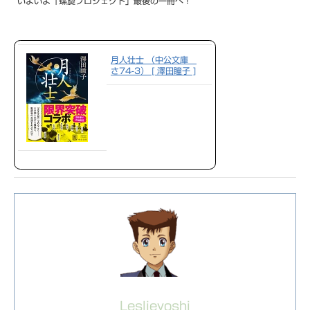
いよいよ「螺旋プロジェクト」最後の一冊へ！
月人壮士 （中公文庫
さ74-3） [ 澤田瞳子 ]
Leslieyoshi