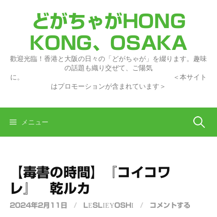
コ
どがちゃがHONG
ン
テ
KONG、OSAKA
ン
ツ
歡迎光臨！香港と大阪の日々の「どがちゃが」を綴ります。趣味
へ
の話題も織り交ぜて、ご陽気
に。 ＜本サイト
ス
はプロモーションが含まれています＞
キ
ッ
プ
検
メニュー
索:
【毒書の時間】『コイコワ
レ』 乾ルカ
2024年2月11日
/
LESLIEYOSHI
/
コメントする