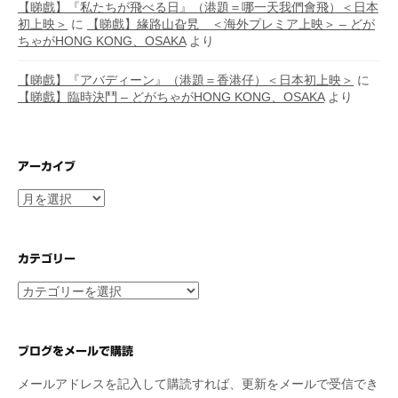
【睇戲】『私たちが飛べる日』（港題＝哪一天我們會飛）＜日本
初上映＞
に
【睇戲】緣路山旮旯 ＜海外プレミア上映＞ – どが
ちゃがHONG KONG、OSAKA
より
【睇戲】『アバディーン』（港題＝香港仔）＜日本初上映＞
に
【睇戲】臨時決鬥 – どがちゃがHONG KONG、OSAKA
より
アーカイブ
ア
ー
カ
イ
カテゴリー
ブ
カ
テ
ゴ
リ
ブログをメールで購読
ー
メールアドレスを記入して購読すれば、更新をメールで受信でき