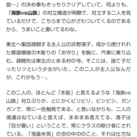
旋～」の決め事もきっちりクリアしていて、何よりも、
「
海族vs山族
」の対立構造が明瞭で、対立する二人を見
ているだけで、こちらまで心がざわついてくるのである
から、うまいこと書いてるわな。
東北へ集団疎開する主人公の浜野清子。母から授けれれ
た螺旋模様の木彫りの「お守り」を胸に、汽車に乗り込
む。疎開先は東北のとある村の寺。そこには、捨て子だ
ったリツという少女がいた。この二人が主人公なんだ
が、これがもう…。
この二人の、ほとんど「本能」と言えるような「海族vs
山族」対立ぶりが、とにかくピリピリ、ビシビシ、ガン
ガンで、常に一色触発である。と言いながらも、二人の
境遇は似ていると言えば、まあまあ言えてる。清子は
「目が蒼い」ということで、常にクラスの除け者にされ
ている。「鬼畜米英」の世の中ののこと、それは仕方な