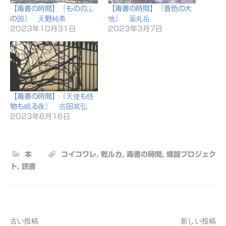
【毒書の時間】『もののふ
【毒書の時間】『蒼色の大
の国』 天野純希
地』 薬丸岳
2023年10月31日
2023年3月7日
【毒書の時間】『天使も怪
物も眠る夜』 吉田篤弘
2023年6月16日
本
コイコワレ
,
乾ルカ
,
毒書の時間
,
螺旋プロジェク
ト
,
読書
古い投稿
新しい投稿
投