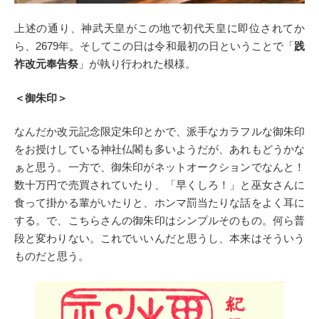
上述の通り、神武天皇がこの地で初代天皇に即位されてか
ら、2679年。そしてこの日は令和最初の日ということで「
践
祚改元奉告祭
」が執り行われた模様。
＜御朱印＞
なんだか改元記念限定朱印とかで、派手なカラフルな御朱印
をお授けしている神社仏閣も多いようだが、あれもどうかな
ぁと思う。一方で、御朱印がネットオークションでなんと！
数十万円で売買されていたり、「早くしろ！」と巫女さんに
食って掛かる輩がいたりと、ホンマ罰当たりな話をよく耳に
する。で、こちらさんの御朱印はシンプルそのもの。何ら普
段と変わりない。これでいいんだと思うし、本来はそういう
ものだと思う。