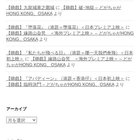
【睇戲】九龍城寨之圍城
に
【睇戲】破･地獄 – どがちゃが
HONG KONG、OSAKA
より
【睇戲】『堕落花』（港題＝墮落花）＜日本プレミア上映＞
に
【睇戲】緣路山旮旯 ＜海外プレミア上映＞ – どがちゃがHONG
KONG、OSAKA
より
【睇戲】『私たちが飛べる日』（港題＝哪一天我們會飛）＜日本
初上映＞
に
【睇戲】緣路山旮旯 ＜海外プレミア上映＞ – どが
ちゃがHONG KONG、OSAKA
より
【睇戲】『アバディーン』（港題＝香港仔）＜日本初上映＞
に
【睇戲】臨時決鬥 – どがちゃがHONG KONG、OSAKA
より
アーカイブ
ア
ー
カ