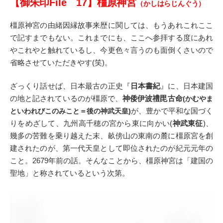
【御朱印File 17】橿原神宮
（かしはらじんぐう）
橿原神宮の由緒因縁故事来歴に関しては、もうあれこれここ
で記すまでもない。これまでにも、ここへ参拝する度にあれ
やこれやと触れているし、今更色々言うのも面倒くさいので
省略させていただきやす(笑)。
ざっくり話せば、日本最古の正史『
日本書紀
』に、日本建国
の地と記されているのが橿原で、
神倭伊波禮毘古命
(かむやま
が、豊かで平和な国づく
といわれびこのみこと＝後の神武天皇)
りをめざして、九州高千穂の宮から東に向かい(
神武東征
)、
幾多の苦難を乗り越えた末、畝傍山の東南の麓に橿原宮を創
建されたのが、第一代天皇として即位されたのが紀元元年の
こと。2679年前の話。そんなことから、橿原神宮は「建国の
聖地」と称されているという次第。