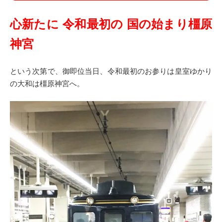
心新たに 令和最初の 国の始まり橿原
神宮
という次第で、御即位当日、令和最初のお参りは皇室ゆかり
の大和は橿原神宮へ。