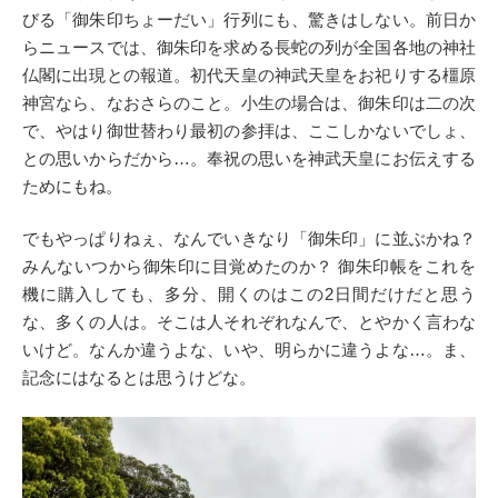
びる「御朱印ちょーだい」行列にも、驚きはしない。前日か
らニュースでは、御朱印を求める長蛇の列が全国各地の神社
仏閣に出現との報道。初代天皇の神武天皇をお祀りする橿原
神宮なら、なおさらのこと。小生の場合は、御朱印は二の次
で、やはり御世替わり最初の参拝は、ここしかないでしょ、
との思いからだから…。奉祝の思いを神武天皇にお伝えする
ためにもね。
でもやっぱりねぇ、なんでいきなり「御朱印」に並ぶかね？
みんないつから御朱印に目覚めたのか？ 御朱印帳をこれを
機に購入しても、多分、開くのはこの2日間だけだと思う
な、多くの人は。そこは人それぞれなんで、とやかく言わな
いけど。なんか違うよな、いや、明らかに違うよな…。ま、
記念にはなるとは思うけどな。