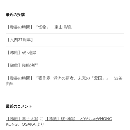
最近の投稿
【毒書の時間】『怪物』 東山 彰良
【六四37周年】
【睇戲】破･地獄
【睇戲】臨時決鬥
【毒書の時間】『張作霖─満洲の覇者、未完の「愛国」』 澁谷
由里
最近のコメント
【睇戲】毒舌大狀
に
【睇戲】破･地獄 – どがちゃがHONG
KONG、OSAKA
より