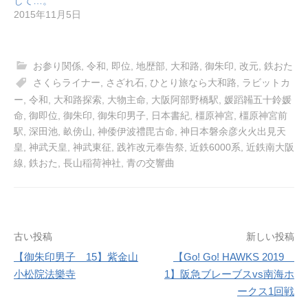
して…。
2015年11月5日
お参り関係
,
令和
,
即位
,
地歴部
,
大和路
,
御朱印
,
改元
,
鉄おた
さくらライナー
,
さざれ石
,
ひとり旅なら大和路
,
ラビットカ
ー
,
令和
,
大和路探索
,
大物主命
,
大阪阿部野橋駅
,
媛蹈韛五十鈴媛
命
,
御即位
,
御朱印
,
御朱印男子
,
日本書紀
,
橿原神宮
,
橿原神宮前
駅
,
深田池
,
畝傍山
,
神倭伊波禮毘古命
,
神日本磐余彦火火出見天
皇
,
神武天皇
,
神武東征
,
践祚改元奉告祭
,
近鉄6000系
,
近鉄南大阪
線
,
鉄おた
,
長山稲荷神社
,
青の交響曲
投
古い投稿
新しい投稿
【御朱印男子 15】紫金山
【Go! Go! HAWKS 2019
稿
小松院法樂寺
1】阪急ブレーブスvs南海ホ
ナ
ークス1回戦