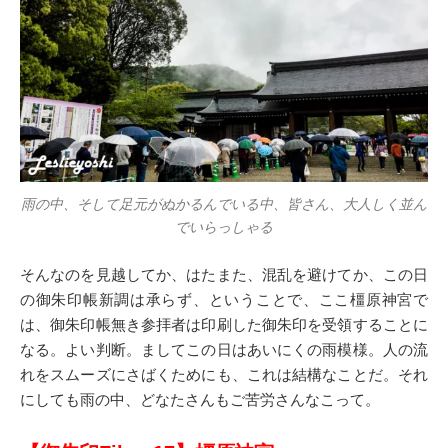
雨の中、そして足元がぬかるんでいる中、皆さん、大人しく並ん
でいらっしゃる
そんなのを見越してか、はたまた、混乱を避けてか、この日
の御朱印帳新調は承らず、ということで、ここ橿原神宮で
は、御朱印帳無き参拝者は印刷した御朱印を受領することに
なる。よい判断。ましてこの日はあいにくの雨模様。人の流
れをスムーズにさばくためにも、これは結構なことだ。それ
にしても雨の中、どなたさんもご苦労さんなこって。