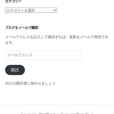
イ
カテゴリー
ブ
カ
テ
ゴ
リ
ブログをメールで購読
ー
メールアドレスを記入して購読すれば、更新をメールで受信でき
ます。
メ
ー
ル
購読
ア
ド
レ
10人の購読者に加わりましょう
ス