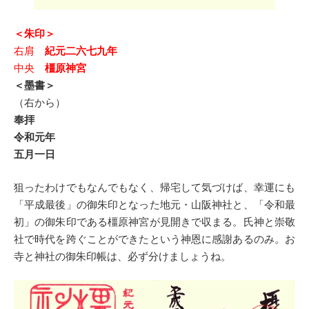
＜朱印＞
右肩
紀元二六七九年
中央
橿原神宮
＜墨書＞
（右から）
奉拝
令和元年
五月一日
狙ったわけでもなんでもなく、帰宅して気づけば、幸運にも
「平成最後」の御朱印となった地元・山阪神社と、「令和最
初」の御朱印である橿原神宮が見開きで収まる。氏神と崇敬
社で時代を跨ぐことができたという神恩に感謝あるのみ。お
寺と神社の御朱印帳は、必ず分けましょうね。