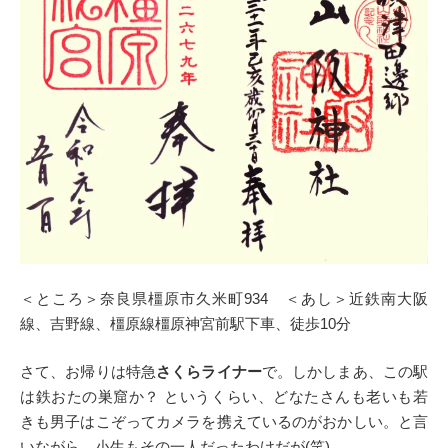
＜ところ＞奈良県橿原市久米町934 ＜あし＞近鉄南大阪
線、吉野線、橿原線橿原神宮前駅下車、徒歩10分
さて、お帰りは特急
さくらライナー
で。しかしまあ、この駅
は鉄おたの巣窟か？ というくらい、どなたさんも老いも若
きも男子はこぞってカメラを携えているのがおかしい。と言
いながら、小生もその一人だったわけだが(笑)。