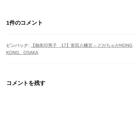
ビ
ゲ
1件のコメント
ー
シ
ピンバック:
【御朱印男子 17】誉田八幡宮 – どがちゃがHONG
ョ
KONG、OSAKA
ン
コメントを残す