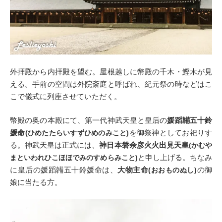
外拝殿から内拝殿を望む。屋根越しに幣殿の千木・鰹木が見
える。手前の空間は外院斎庭と呼ばれ、紀元祭の時などはこ
こで儀式に列座させていただく。
幣殿の奥の本殿にて、第一代神武天皇と皇后の
媛蹈韛五十鈴
媛命
を御祭神としてお祀りす
(ひめたたらいすずひめのみこと)
る。神武天皇は正式には、
神日本磐余彦火火出見天皇
(かむや
と申し上げる。ちなみ
まといわれひこほほでみのすめらみこと)
に皇后の媛蹈韛五十鈴媛命は、
大物主命
の御
(おおものぬし)
娘に当たる方。