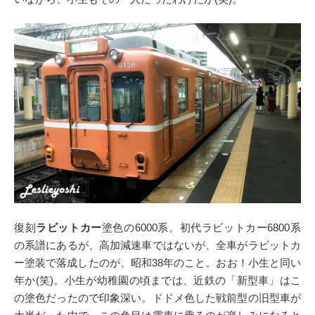
復刻
ラビットカー
塗色の6000系。初代ラビットカー6800系
の系譜にあるが、高加減速車ではないが、全車がラビットカ
ー塗装で落成したのが、昭和38年のこと。おお！小生と同い
年か(笑)。小生が幼稚園の頃までは、近鉄の「新型車」はこ
の塗色だったので印象深い。ドドメ色した戦前型の旧型車が