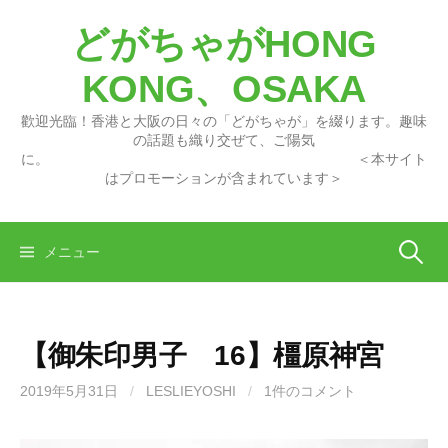
コ
どがちゃがHONG
ン
テ
KONG、OSAKA
ン
ツ
歡迎光臨！香港と大阪の日々の「どがちゃが」を綴ります。趣味
へ
の話題も織り交ぜて、ご陽気
に。 ＜本サイト
ス
はプロモーションが含まれています＞
キ
ッ
プ
検
メニュー
索:
【御朱印男子 16】橿原神宮
2019年5月31日
/
LESLIEYOSHI
/
1件のコメント