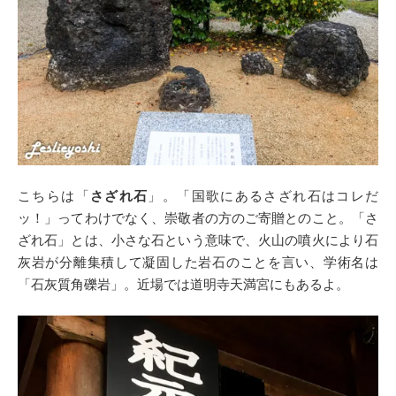
こちらは「
さざれ石
」。「国歌にあるさざれ石はコレだ
ッ！」ってわけでなく、崇敬者の方のご寄贈とのこと。「さ
ざれ石」とは、小さな石という意味で、火山の噴火により石
灰岩が分離集積して凝固した岩石のことを言い、学術名は
「石灰質角礫岩」。近場では道明寺天満宮にもあるよ。