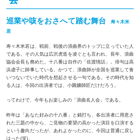
巡業や咳をおさへて踏む舞台
寿々木米
若
寿々木米若は、戦前、戦後の浪曲界のトップに立っていた人
である。その人気は広沢虎造を凌ぐとも言われ、長年、浪曲
協会会長も務めた。十八番は自作の「佐渡情話」。俳句は高
浜虚子に師事している。かつて、浪曲師が全国を巡業して食
いつないでいた時代を想起させる一句である。その時代を知
る人は、今回の出演者では、小圓嬢師匠だけだろう。
ってわけで、今年もお楽しみの「浪曲名人会」である。
昨年は「あなた好みの十八番」と銘打ち、各出演者に用意さ
れた三題の中から、ご見物の要望の高かった演目を口演する
という趣向だったが、あれよかったのに、今回は普通に戻し
はった(笑)。