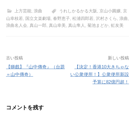
上方芸能
,
浪曲
うれしかるかる大阪
,
京山小圓嬢
,
京
山幸枝若
,
国立文楽劇場
,
春野恵子
,
松浦四郎若
,
沢村さくら
,
浪曲
,
浪曲名人会
,
真山一郎
,
真山幸美
,
真山隼人
,
菊池まどか
,
虹友美
投
古い投稿
新しい投稿
【睇戲】『山中傳奇』（台題
【決定！香港10大きちゃな
稿
＝山中傳奇）
い公衆便所！】公衆便所新設
ナ
予算に82億円超！
ビ
ゲ
コメントを残す
ー
シ