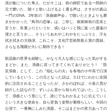
演が板についた隼人。だがそこは、前の師匠である一郎師の
元で磨いた、朗々と歌い上げるよく通る声は、さすがの真山
一門のDNA。2年前の「浪曲錬声会」で聴いたときよりも磨
きがかかった『鳥羽の恋塚』は、ご存じ、袈裟御前の悲哀と
言うか、良妻ぶりというか、或いはハッと我に返った盛遠の
潔さと言うか…。そういうあれやこれやをたっぷりと、汗を
拭き拭きの大熱演。これこそ、文化庁芸術祭新人賞の貫録。
さらなる飛躍が大いに期待できる！
歌謡曲の世界を経験し、かなり大人な感じになった気がする
まどか。また、浪曲に戻ってきてくれてありがとう！ 「防
災浪曲」として、この『稲むらの火』を各地の小中高で口演
しているという。この元となった話は、3.11でにわかに全国
的に注目されることとなったが、さかのぼれば、小泉八雲が
紹介した話なので、ずいぶん昔から知られてはいた。こうし
て、浪曲という形にして、誰にでもわかるように伝えていく
という大きな使命を、自ら背負う姿勢が素晴らしい。今回の
公演で、一番胸にしみた演題。そこはまどかの実力あっての