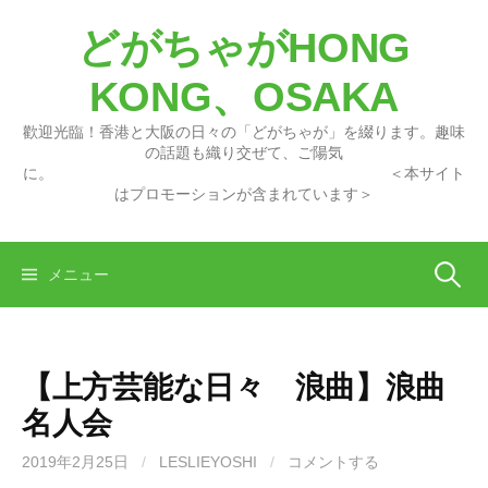
コ
どがちゃがHONG
ン
テ
KONG、OSAKA
ン
ツ
歡迎光臨！香港と大阪の日々の「どがちゃが」を綴ります。趣味
へ
の話題も織り交ぜて、ご陽気
に。 ＜本サイト
ス
はプロモーションが含まれています＞
キ
ッ
プ
検
メニュー
索:
【上方芸能な日々 浪曲】浪曲
名人会
2019年2月25日
/
LESLIEYOSHI
/
コメントする