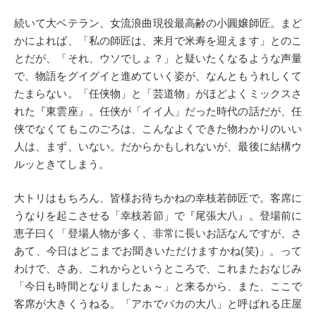
続いて大ベテラン、女流浪曲現役最高齢の小圓嬢師匠。まど
かによれば、「私の師匠は、来月で米寿を迎えます」とのこ
とだが、「それ、ウソでしょ？」と疑いたくなるような声量
で、物語をグイグイと進めていく姿が、なんともうれしくて
たまらない。「任侠物」と「芸道物」がほどよくミックスさ
れた『東雲座』。任侠が「イイ人」だった時代の話だが、任
侠でなくてもこのごろは、こんなよくできた物わかりのいい
人は、まず、いない。だからかもしれないが、最後に結構ウ
ルッときてしまう。
大トリはもちろん、皆様お待ちかねの幸枝若師匠で。客席に
うなりを起こさせる「幸枝若節」で『尾張大八』。登場前に
恵子曰く「登場人物が多く、非常に長いお話なんですが、さ
あて、今日はどこまでお聞きいただけますかね(笑)」。って
わけで、さあ、これからというところで、これまたおなじみ
「今日も時間となりましたぁ～」と来るから、また、ここで
客席が大きくうねる。「アホでバカの大八」と呼ばれる庄屋