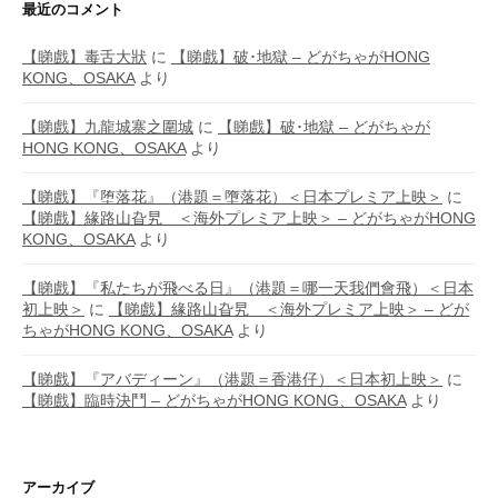
最近のコメント
【睇戲】毒舌大狀
に
【睇戲】破･地獄 – どがちゃがHONG
KONG、OSAKA
より
【睇戲】九龍城寨之圍城
に
【睇戲】破･地獄 – どがちゃが
HONG KONG、OSAKA
より
【睇戲】『堕落花』（港題＝墮落花）＜日本プレミア上映＞
に
【睇戲】緣路山旮旯 ＜海外プレミア上映＞ – どがちゃがHONG
KONG、OSAKA
より
【睇戲】『私たちが飛べる日』（港題＝哪一天我們會飛）＜日本
初上映＞
に
【睇戲】緣路山旮旯 ＜海外プレミア上映＞ – どが
ちゃがHONG KONG、OSAKA
より
【睇戲】『アバディーン』（港題＝香港仔）＜日本初上映＞
に
【睇戲】臨時決鬥 – どがちゃがHONG KONG、OSAKA
より
アーカイブ