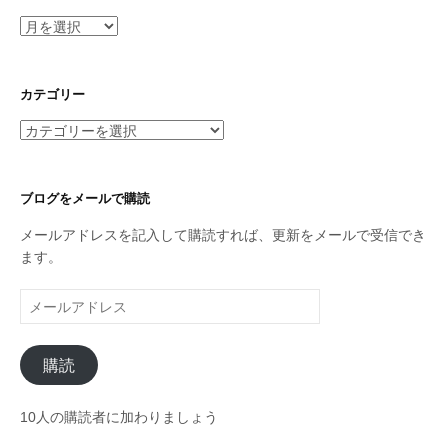
ア
ー
カ
イ
カテゴリー
ブ
カ
テ
ゴ
リ
ブログをメールで購読
ー
メールアドレスを記入して購読すれば、更新をメールで受信でき
ます。
メ
ー
ル
購読
ア
ド
レ
10人の購読者に加わりましょう
ス