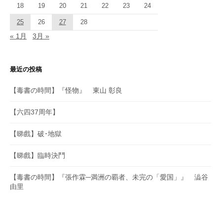
18
19
20
21
22
23
24
25
26
27
28
« 1月
3月 »
最近の投稿
【毒書の時間】『怪物』 東山 彰良
【六四37周年】
【睇戲】破･地獄
【睇戲】臨時決鬥
【毒書の時間】『張作霖─満洲の覇者、未完の「愛国」』 澁谷
由里