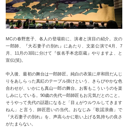
MCの春野恵子、各人の登場前に、演者と演目の紹介。次の
一郎師、『大石妻子の別れ』にあたり、文楽公演で4月、7
月、11月の3回に分けて『仮名手本忠臣蔵』やりますよ、と
宣伝(笑)。
中入後、最初の舞台は一郎師匠。純白の衣装に岸和田だんじ
りをあしらった真紅のテーブル掛けという、きらびやかな色
合わせが、いかにも真山一郎の舞台。お客もこういうのを楽
しみにしている。90歳の先代一郎師匠もお元気だとのこと。
そうやって先代の話題になると「目ぇがウルウルしてきます
ねん」と言う、師匠思いの当代。おなじみ「歌謡浪曲」で
『大石妻子の別れ』を、声高らかに歌い上げる気持ちの良さ
がたまらない。