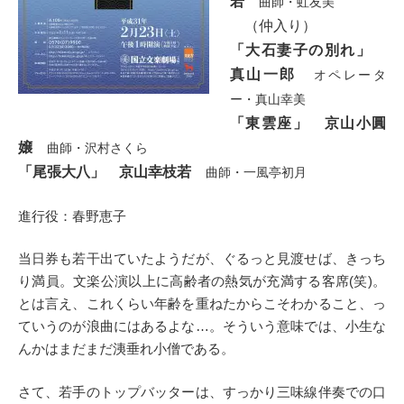
若
曲師・虹友美
（仲入り）
「大石妻子の別れ」
真山一郎
オペレータ
ー・真山幸美
「東雲座」 京山小圓
嬢
曲師・沢村さくら
「尾張大八」 京山幸枝若
曲師・一風亭初月
進行役：春野恵子
当日券も若干出ていたようだが、ぐるっと見渡せば、きっち
り満員。文楽公演以上に高齢者の熱気が充満する客席(笑)。
とは言え、これくらい年齢を重ねたからこそわかること、っ
ていうのが浪曲にはあるよな…。そういう意味では、小生な
んかはまだまだ洟垂れ小僧である。
さて、若手のトップバッターは、すっかり三味線伴奏での口