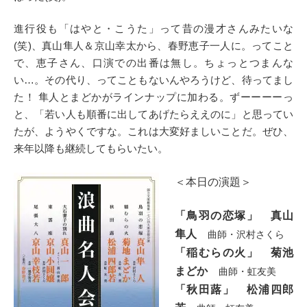
進行役も「はやと・こうた」って昔の漫才さんみたいな
(笑)、真山隼人＆京山幸太から、春野恵子一人に。ってこと
で、恵子さん、口演での出番は無し。ちょっとつまんな
い…。その代り、ってこともないんやろうけど、待ってまし
た！ 隼人とまどかがラインナップに加わる。ずーーーーっ
と、「若い人も順番に出してあげたらええのに」と思ってい
たが、ようやくですな。これは大変好ましいことだ。ぜひ、
来年以降も継続してもらいたい。
＜本日の演題＞
「鳥羽の恋塚」 真山
隼人
曲師・沢村さくら
「稲むらの火」 菊池
まどか
曲師・虹友美
「秋田蕗」 松浦四郎