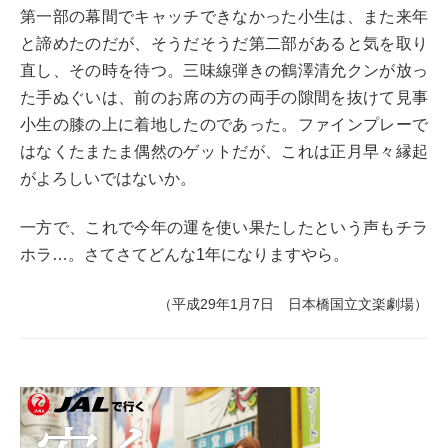
第一部の幕間でキャッチできなかった小生は、また来年
と諦めたのだが、そうだそうだ第二部があると気を取り
直し、その時を待つ。三味線弾きの鶴澤清允クンが放っ
た手ぬぐいは、前のお席の方の両手の隙間を抜けて見事
小生の膝の上に着地したのであった。ファインプレーで
はなくたまたま偶然のゲットだが、これは正月早々縁起
がよろしいではないか。
一方で、これで今年の運を使い果たしたという声もチラ
ホラ…。さてさてどんな1年になりますやら。
（平成29年1月7日 日本橋国立文楽劇場）