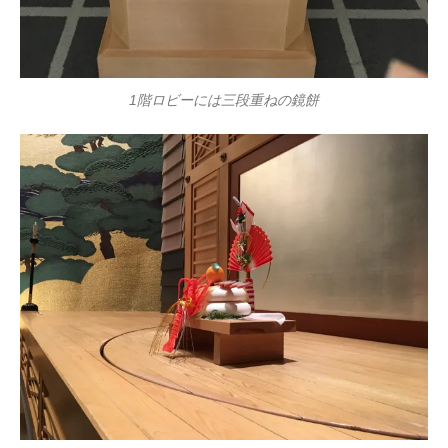
1階ロビーには三段重ねの鏡餅