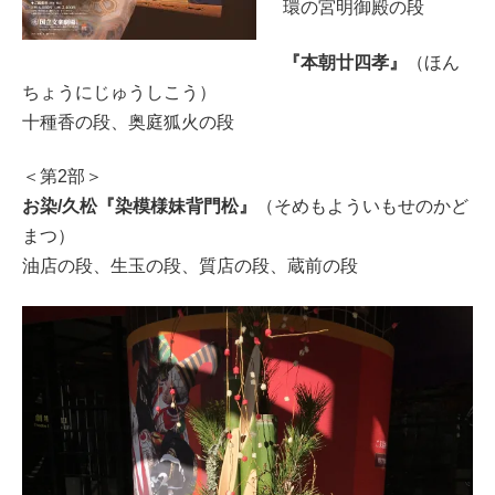
環の宮明御殿の段
『本朝廿四孝』
（ほん
ちょうにじゅうしこう）
十種香の段、奥庭狐火の段
＜第2部＞
お染/久松『染模様妹背門松』
（そめもよういもせのかど
まつ）
油店の段、生玉の段、質店の段、蔵前の段