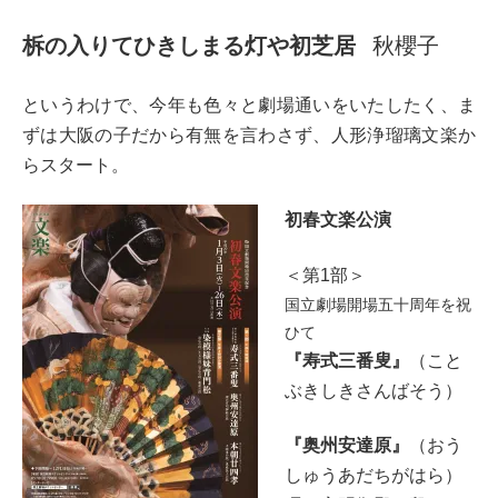
柝の入りてひきしまる灯や初芝居
秋櫻子
というわけで、今年も色々と劇場通いをいたしたく、ま
ずは大阪の子だから有無を言わさず、人形浄瑠璃文楽か
らスタート。
初春文楽公演
＜第1部＞
国立劇場開場五十周年を祝
ひて
『寿
式三番叟』
（こと
ぶきしきさんばそう）
『奥州安達原』
（おう
しゅうあだちがはら）