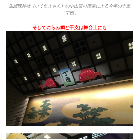
生國魂神社（いくたまさん）の中山宮司揮毫による今年の干支
「丁酉」
そしてにらみ鯛と干支は舞台上にも