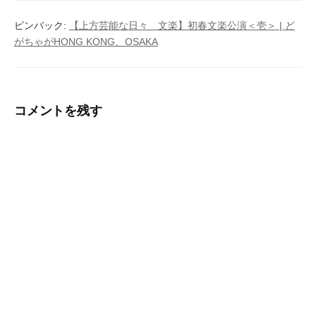
ー
ピンバック:
【上方芸能な日々 文楽】初春文楽公演＜壱＞ | ど
シ
がちゃがHONG KONG、OSAKA
ョ
ン
コメントを残す