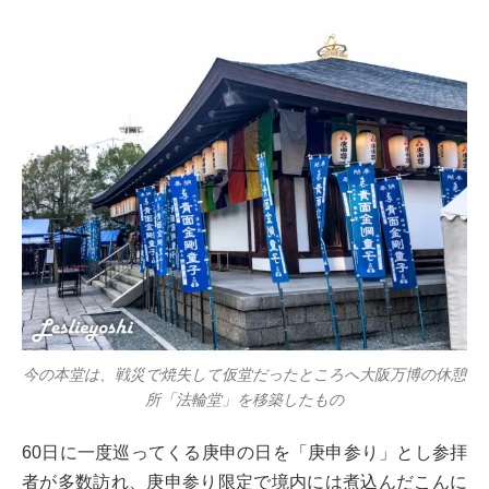
今の本堂は、戦災で焼失して仮堂だったところへ大阪万博の休憩
所「法輪堂」を移築したもの
60日に一度巡ってくる庚申の日を「庚申参り」とし参拝
者が多数訪れ、庚申参り限定で境内には煮込んだこんに