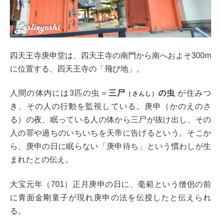
四天王寺庚申堂は、
四天王寺の南門から南へおよそ300m
に位置する、四天王寺の「飛び地」。
人間の体内には3匹の虫＝
三尸
の虫
が住みつ
（さんし）
き、その人の行動を監視している。庚申（かのえのさ
る）の夜、眠っている人の体から三尸が抜け出し、その
人の罪や過ちのいちいちを天帝に告げるという。そこか
ら、庚申の日に眠らない「庚申待ち」という慣わしが生
まれたとの伝え。
大宝元年（701）正月庚申の日に、毫範という僧侶の前
に青面金剛童子が現れ庚申の法を伝授したと伝えられ
る。