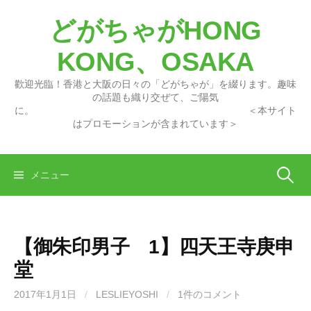
コ
どがちゃがHONG
ン
テ
KONG、OSAKA
ン
ツ
歡迎光臨！香港と大阪の日々の「どがちゃが」を綴ります。趣味
へ
の話題も織り交ぜて、ご陽気
に。 ＜本サイト
ス
はプロモーションが含まれています＞
キ
ッ
プ
検
メニュー
索:
【御朱印男子 1】四天王寺庚申
堂
2017年1月1日
/
LESLIEYOSHI
/
1件のコメント