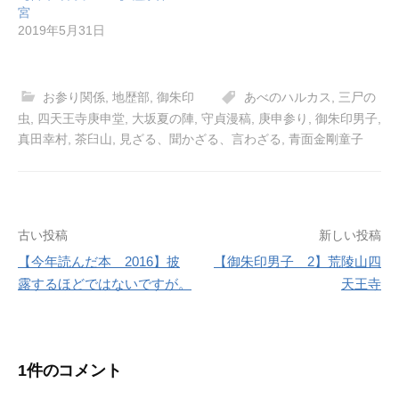
宮
2019年5月31日
お参り関係
,
地歴部
,
御朱印
あべのハルカス
,
三尸の
虫
,
四天王寺庚申堂
,
大坂夏の陣
,
守貞漫稿
,
庚申参り
,
御朱印男子
,
真田幸村
,
茶臼山
,
見ざる、聞かざる、言わざる
,
青面金剛童子
投
古い投稿
新しい投稿
【今年読んだ本 2016】披
【御朱印男子 2】荒陵山四
稿
露するほどではないですが。
天王寺
ナ
ビ
1件のコメント
ゲ