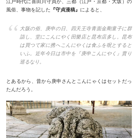
江戸時代に喜田川守貞が、三都（江戸・京都・大坂）の
風俗、事物を記した
『守貞漫稿』
によると、
大阪の俗、庚申の日、四天王寺青面金剛童子に群
詣し、堂にこんにやく田樂店と昆布店多し。昆布
は買つて家に携へこんにやくは食ふを呪とすると
いふ。近年今日は市中を『庚申こんにやく』賣り
巡るなり。
とあるから、昔から庚申さんとこんにゃくはセットだっ
たんだろう。