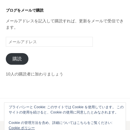
ゴ
リ
ブログをメールで購読
ー
メールアドレスを記入して購読すれば、更新をメールで受信でき
ます。
メ
ー
ル
購読
ア
ド
レ
10人の購読者に加わりましょう
ス
プライバシーと Cookie: このサイトでは Cookie を使用しています。 この
Powered by
WordPress
|
Theme by
Themehaus
サイトの使用を続けると、Cookie の使用に同意したとみなされます。
Cookie の管理方法を含め、詳細についてはこちらをご覧ください:
Cookie ポリシー