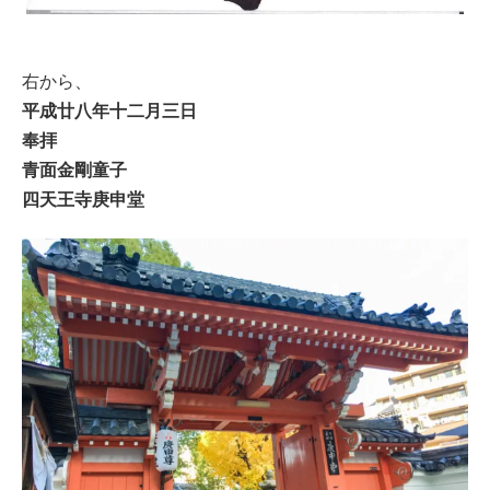
右から、
平成廿八年十二月三日
奉拝
青面金剛童子
四天王寺庚申堂