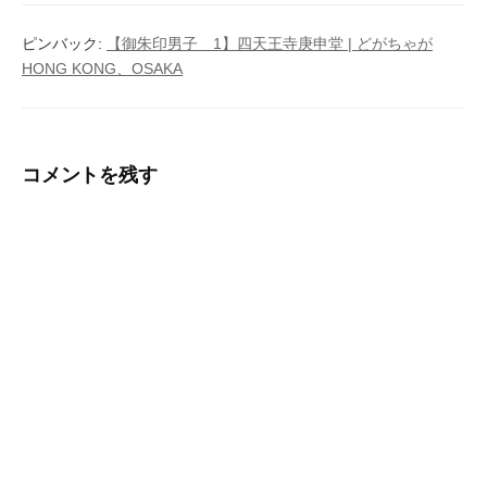
ー
ピンバック:
【御朱印男子 1】四天王寺庚申堂 | どがちゃが
シ
HONG KONG、OSAKA
ョ
ン
コメントを残す