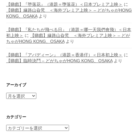
【睇戲】『堕落花』（港題＝墮落花）＜日本プレミア上映＞
に
【睇戲】緣路山旮旯 ＜海外プレミア上映＞ – どがちゃがHONG
KONG、OSAKA
より
【睇戲】『私たちが飛べる日』（港題＝哪一天我們會飛）＜日本
初上映＞
に
【睇戲】緣路山旮旯 ＜海外プレミア上映＞ – どが
ちゃがHONG KONG、OSAKA
より
【睇戲】『アバディーン』（港題＝香港仔）＜日本初上映＞
に
【睇戲】臨時決鬥 – どがちゃがHONG KONG、OSAKA
より
アーカイブ
ア
ー
カ
イ
カテゴリー
ブ
カ
テ