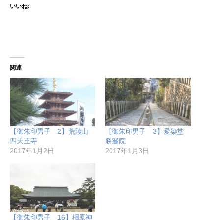
いいね:
関連
【御朱印男子 2】荒陵山
【御朱印男子 3】愛染堂
四天王寺
勝鬘院
2017年1月2日
2017年1月3日
【御朱印男子 16】橿原神