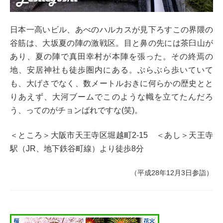
日本一高いビル、あべのハルカスが見下ろすこの界隈の
谷筋は、大坂夏の陣の激戦区。目と鼻の先には茶臼山が
あり、夏の陣で真田幸村が本陣を張った。その終焉の
地、安居神社も徒歩圏内にある。ぶらぶら歩いていて
も、大げさでなく、数メートルおきに何らかの歴史とと
りあえず、大河ブームでこのような幟を立てたんだろ
う、ってのがチョンばれですな(笑)。
＜ところ＞大阪市天王寺区堀越町2-15 ＜あし＞天王寺
駅（JR、地下鉄谷町線）より徒歩8分
（平成28年12月3日参詣）