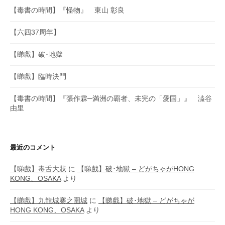
【毒書の時間】『怪物』 東山 彰良
【六四37周年】
【睇戲】破･地獄
【睇戲】臨時決鬥
【毒書の時間】『張作霖─満洲の覇者、未完の「愛国」』 澁谷
由里
最近のコメント
【睇戲】毒舌大狀
に
【睇戲】破･地獄 – どがちゃがHONG
KONG、OSAKA
より
【睇戲】九龍城寨之圍城
に
【睇戲】破･地獄 – どがちゃが
HONG KONG、OSAKA
より