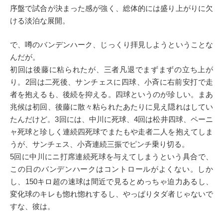
序盤で試合が決まった感が強く、総体的には盛り上がりに欠
ける淡泊な展開。
で、噂のバンデンハーク、じっくり拝見しようということな
んだが。
初回は後藤に粘られたが、三者凡退でまずまずの立ち上が
り。2回は二死後、サンチェスに四球、小斉に右前安打で走
者を抱えるも、後続を抑える。四球というのが珍しい。まあ
兆候は初回、後藤に散々粘られたあたりに見え隠れはしてい
たんだけど。3回には、中川に死球、4回は松井四球、ペーニ
ャ死球と珍しく連続四死球でまたもや走者二人を抱えてしま
うが、サンチェス、小斉連続三振でピンチ乗り切る。
5回に中川にニ打席連続死球を与えてしまうという具合で、
この日のバンデンハークはコントロールがよくない。しか
し、150キロ超の速球は間近で見るとめっちゃ迫力あるし、
変化球のキレも惚れ惚れするし、やっぱりタダ者じゃないで
すな、彼は。