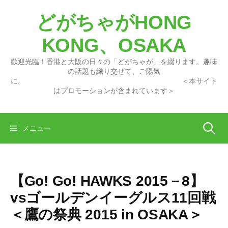
コ
どがちゃがHONG
ン
テ
KONG、OSAKA
ン
ツ
歡迎光臨！香港と大阪の日々の「どがちゃが」を綴ります。趣味
へ
の話題も織り交ぜて、ご陽気
に。 ＜本サイト
ス
はプロモーションが含まれています＞
キ
ッ
プ
検
メニュー
索:
【Go! Go! HAWKS 2015－8】
vsゴールデンイーグルス11回戦
＜鷹の祭典 2015 in OSAKA＞