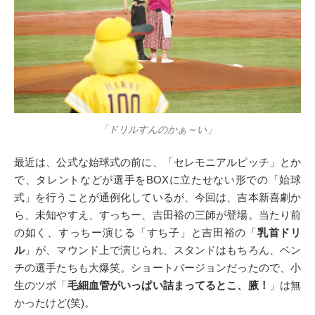
「ドリルすんのかぁ～い」
最近は、公式な始球式の前に、「セレモニアルピッチ」とか
で、タレントなどが選手をBOXに立たせない形での「始球
式」を行うことが通例化しているが、今回は、吉本新喜劇か
ら、未知やすえ、すっちー、吉田裕の三師が登場。当たり前
の如く、すっちー演じる「すち子」と吉田裕の「
乳首ドリ
ル
」が、マウンド上で演じられ、スタンドはもちろん、ベン
チの選手たちも大爆笑。ショートバージョンだったので、小
生のツボ「
毛細血管がいっぱい詰まってるとこ、腋！
」は無
かったけど(笑)。