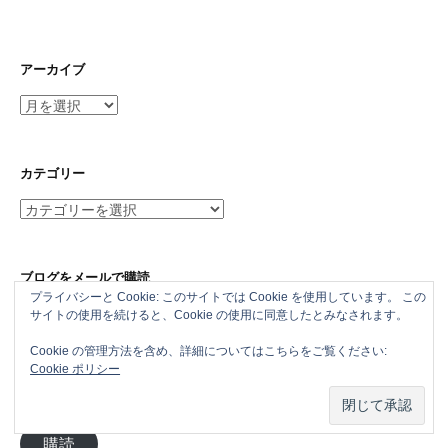
アーカイブ
ア
ー
カ
イ
カテゴリー
ブ
カ
テ
ゴ
リ
ブログをメールで購読
ー
プライバシーと Cookie: このサイトでは Cookie を使用しています。 この
メールアドレスを記入して購読すれば、更新をメールで受信でき
サイトの使用を続けると、Cookie の使用に同意したとみなされます。
ます。
Cookie の管理方法を含め、詳細についてはこちらをご覧ください:
Cookie ポリシー
メ
ー
ル
購読
ア