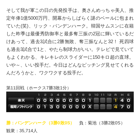
そして我が軍この日の先発投手は、奥さんめっちゃ美人、推
定年俸1億5000万円、開幕からしばらく謎のベールに包まれ
ていた(笑)、リック・バンデンハーク。韓国サムスンに在籍
した昨季は最優秀防御率と最多奪三振の2冠に輝いているだ
けあって、過去3試合に2勝無敗、奪三振なんと32！ 死四球
も過去3試合で1と、やたら制球力がいい。テレビで見ていて
もよくわかる、キレキレのスライダーに150キロ超の直球。
いや～、いい投手だ。今日はどんなピッチング見せてくれる
んだろうかと、ワクワクする投手だ。
第11回戦（ホークス7勝3敗1分）
勝：バンデンハーク（3勝0敗0S）
負：菊池（3勝2敗0S）
観衆：35,714人