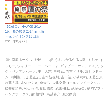
【Go! Go! HAWKS 2014－
15】鷹の祭典2014 in 大阪
＝vsライオンズ16回戦
2014年8月22日
南海ホークス
,
野球
うれしかるかる大阪
,
すち子
,
す
っちー
,
ウィリー・モー・ペーニャ
,
ギャビー・サンチェス
,
リッ
ク・バンデンハーク
,
中川大志
,
中村晃
,
乳首ドリル
,
京セラドー
ム
,
内川聖一
,
加藤正志
,
吉本新喜劇
,
吉田裕
,
小斉祐輔
,
工藤公康
,
後藤光尊
,
未知やすえ
,
李大浩
,
東北楽天ゴールデンイーグルス
,
松井稼頭央
,
松田宣浩
,
柳田悠岐
,
武田翔太
,
武藤好貴
,
福岡ソフト
バンクホークス
,
菊池保則
,
鳥越裕介
,
鷹の祭典