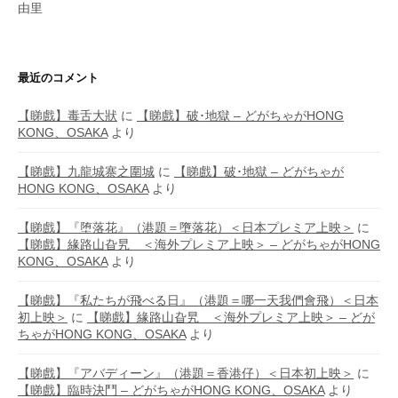
由里
最近のコメント
【睇戲】毒舌大狀
に
【睇戲】破･地獄 – どがちゃがHONG
KONG、OSAKA
より
【睇戲】九龍城寨之圍城
に
【睇戲】破･地獄 – どがちゃが
HONG KONG、OSAKA
より
【睇戲】『堕落花』（港題＝墮落花）＜日本プレミア上映＞
に
【睇戲】緣路山旮旯 ＜海外プレミア上映＞ – どがちゃがHONG
KONG、OSAKA
より
【睇戲】『私たちが飛べる日』（港題＝哪一天我們會飛）＜日本
初上映＞
に
【睇戲】緣路山旮旯 ＜海外プレミア上映＞ – どが
ちゃがHONG KONG、OSAKA
より
【睇戲】『アバディーン』（港題＝香港仔）＜日本初上映＞
に
【睇戲】臨時決鬥 – どがちゃがHONG KONG、OSAKA
より