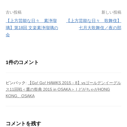
投
古い投稿
新しい投稿
【上方芸能な日々 素浄瑠
【上方芸能な日々 歌舞伎】
稿
璃】第18回 文楽素浄瑠璃の
七月大歌舞伎／夜の部
ナ
会
ビ
ゲ
1件のコメント
ー
シ
ピンバック:
【Go! Go! HAWKS 2015－8】vsゴールデンイーグル
ョ
ス11回戦＜鷹の祭典 2015 in OSAKA＞ | どがちゃがHONG
KONG、OSAKA
ン
コメントを残す