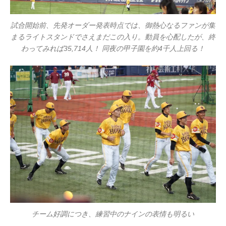
試合開始前、先発オーダー発表時点では、御熱心なるファンが集
まるライトスタンドでさえまだこの入り。動員を心配したが、終
わってみれば35,714人！ 同夜の甲子園を約4千人上回る！
チーム好調につき、練習中のナインの表情も明るい