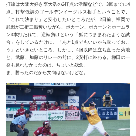
打線は大阪大好き李大浩の2打点の活躍などで、3回までに4
点。打撃低調のゴールデンイーグルス相手ということで、
「これで決まり」と安心したいところだが、2日前、福岡で
武田が二桁三振奪いながら、ポカーン、ポカーンとホームラ
ン3本打たれて、逆転負けという「狐につままれたような試
合」をしているだけに、「あと1点でもいいから取っておこ
う」といきたいところ。しかし、4回以降は立ち直った菊池
と、武藤、加藤のリレーの前に、2安打に終わる。柳田の一
発も見れなかったのは、ちょいと残念。
ま、勝ったのだから文句はないけどな。