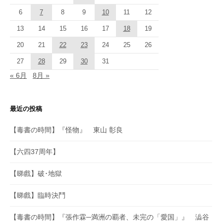
6
7
8
9
10
11
12
13
14
15
16
17
18
19
20
21
22
23
24
25
26
27
28
29
30
31
« 6月
8月 »
最近の投稿
【毒書の時間】『怪物』 東山 彰良
【六四37周年】
【睇戲】破･地獄
【睇戲】臨時決鬥
【毒書の時間】『張作霖─満洲の覇者、未完の「愛国」』 澁谷