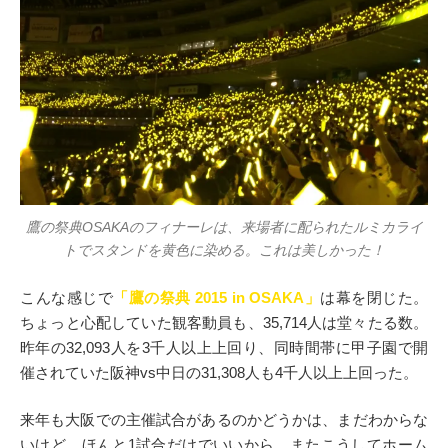
鷹の祭典OSAKAのフィナーレは、来場者に配られたルミカライ
トでスタンドを黄色に染める。これは美しかった！
こんな感じで
「鷹の祭典 2015 in OSAKA」
は幕を閉じた。
ちょっと心配していた観客動員も、35,714人は堂々たる数。
昨年の32,093人を3千人以上上回り、同時間帯に甲子園で開
催されていた阪神vs中日の31,308人も4千人以上上回った。
来年も大阪での主催試合があるのかどうかは、まだわからな
いけど、ほんと1試合だけでいいから、またこうしてホーム