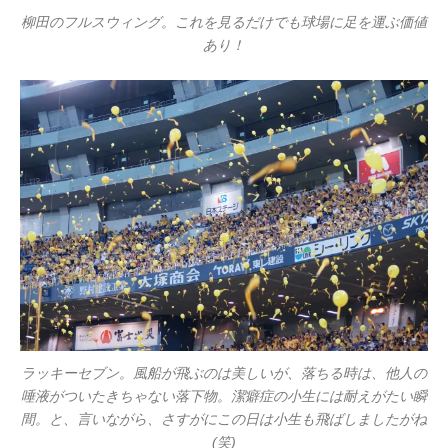
柳田のフルスウィング。これを見るだけでも球場に足を運ぶ価値
あり！
ラッキーセブン。風船が飛ぶのは美しいが、落ちる時は、他人の
唾液がついたきちゃない落下物。潔癖症の小生には耐えがたい瞬
間。と、言いながら、さすがにこの日は小生も飛ばしましたがね
(笑)