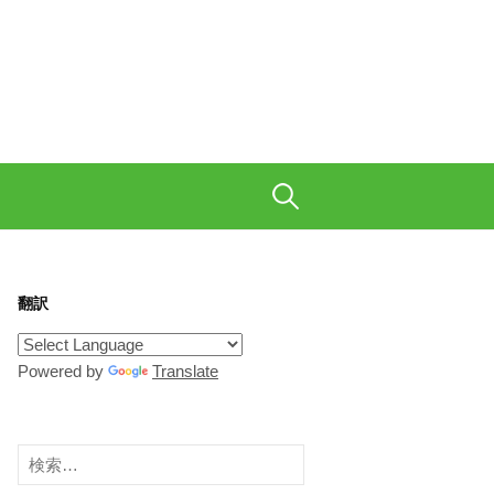
も織り交ぜて、ご陽気に。
検
索:
翻訳
Powered by
Translate
検
索: