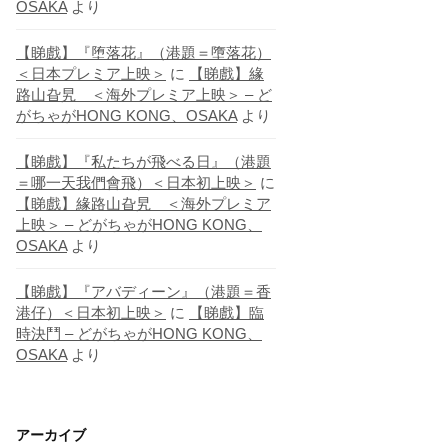
OSAKA
より
【睇戲】『堕落花』（港題＝墮落花）
＜日本プレミア上映＞
に
【睇戲】緣
路山旮旯 ＜海外プレミア上映＞ – ど
がちゃがHONG KONG、OSAKA
より
【睇戲】『私たちが飛べる日』（港題
＝哪一天我們會飛）＜日本初上映＞
に
【睇戲】緣路山旮旯 ＜海外プレミア
上映＞ – どがちゃがHONG KONG、
OSAKA
より
【睇戲】『アバディーン』（港題＝香
港仔）＜日本初上映＞
に
【睇戲】臨
時決鬥 – どがちゃがHONG KONG、
OSAKA
より
アーカイブ