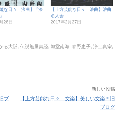
能な日々 浪曲】『浪
【上方芸能な日々 浪曲】浪曲
』
名人会
2月28日
2017年2月27日
かる大阪
,
仏説無量壽経
,
旭堂南海
,
春野恵子
,
浄土真宗
,
新しい投稿
旧ブ
【上方芸能な日々 文楽】美しい文楽＊旧
ブログ