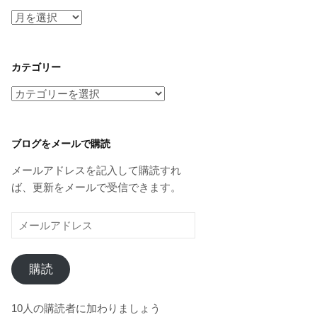
ア
ー
カ
イ
カテゴリー
ブ
カ
テ
ゴ
リ
ブログをメールで購読
ー
メールアドレスを記入して購読すれ
ば、更新をメールで受信できます。
メ
ー
ル
購読
ア
ド
レ
10人の購読者に加わりましょう