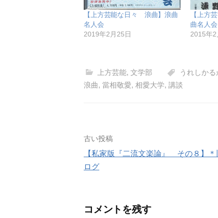
【上方芸能な日々 浪曲】浪曲
【上方芸
名人会
曲名人会
2019年2月25日
2015年
上方芸能
,
文学部
うれしかる
浪曲
,
當相敬愛
,
相愛大学
,
講談
投
古い投稿
【私家版『二流文楽論』 その８】＊
稿
ログ
ナ
ビ
コメントを残す