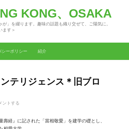
G KONG、OSAKA
々の「どがちゃが」を綴ります。趣味の話題
います＞
バシーポリシー
紹介
インテリジェンス＊旧ブロ
メントする
量壽経』に記された「當相敬愛」を建学の礎とし、
た相愛大学。