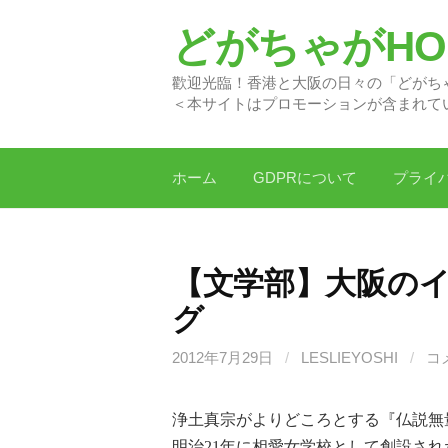
コ
どがちゃがHON
ン
テ
歡迎光臨！香港と大阪の日
ン
＜本サイトはプロモーションが含まれて
ツ
へ
ス
ホーム
GDPRについて
プライ
キ
ッ
プ
【文学部】大阪の
グ
2012年7月29日
/
LESLIEYOSHI
/
コ
浄土真宗がよりどころとする『仏説無
明治21年に相愛女学校として創設され