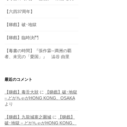
【六四37周年】
【睇戲】破･地獄
【睇戲】臨時決鬥
【毒書の時間】『張作霖─満洲の覇
者、未完の「愛国」』 澁谷 由里
最近のコメント
【睇戲】毒舌大狀
に
【睇戲】破･地獄
– どがちゃがHONG KONG、OSAKA
より
【睇戲】九龍城寨之圍城
に
【睇戲】
破･地獄 – どがちゃがHONG KONG、