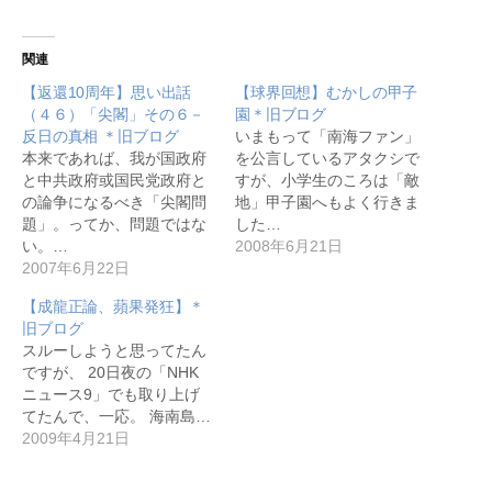
関連
【返還10周年】思い出話
【球界回想】むかしの甲子
（４６）「尖閣」その６－
園＊旧ブログ
反日の真相 ＊旧ブログ
いまもって「南海ファン」
本来であれば、我が国政府
を公言しているアタクシで
と中共政府或国民党政府と
すが、小学生のころは「敵
の論争になるべき「尖閣問
地」甲子園へもよく行きま
題」。ってか、問題ではな
した…
い。…
2008年6月21日
2007年6月22日
【成龍正論、蘋果発狂】＊
旧ブログ
スルーしようと思ってたん
ですが、 20日夜の「NHK
ニュース9」でも取り上げ
てたんで、一応。 海南島…
2009年4月21日