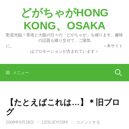
コ
どがちゃがHONG
ン
テ
KONG、OSAKA
ン
ツ
歡迎光臨！香港と大阪の日々の「どがちゃが」を綴ります。趣味
へ
の話題も織り交ぜて、ご陽気
に。 ＜本サイト
ス
はプロモーションが含まれています＞
キ
ッ
プ
検
メニュー
索:
【たとえばこれは…】＊旧ブロ
グ
2008年9月28日
/
LESLIEYOSHI
/
コメントする