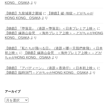
KONG、OSAKA
より
【睇戲】九龍城寨之圍城
に
【睇戲】破･地獄 – どがちゃが
HONG KONG、OSAKA
より
【睇戲】『堕落花』（港題＝墮落花）＜日本プレミア上映＞
に
【睇戲】緣路山旮旯 ＜海外プレミア上映＞ – どがちゃがHONG
KONG、OSAKA
より
【睇戲】『私たちが飛べる日』（港題＝哪一天我們會飛）＜日本
初上映＞
に
【睇戲】緣路山旮旯 ＜海外プレミア上映＞ – どが
ちゃがHONG KONG、OSAKA
より
【睇戲】『アバディーン』（港題＝香港仔）＜日本初上映＞
に
【睇戲】臨時決鬥 – どがちゃがHONG KONG、OSAKA
より
アーカイブ
ア
ー