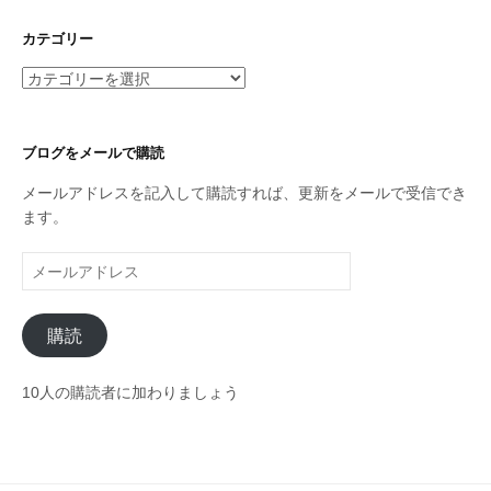
カ
イ
カテゴリー
ブ
カ
テ
ゴ
リ
ブログをメールで購読
ー
メールアドレスを記入して購読すれば、更新をメールで受信でき
ます。
メ
ー
ル
購読
ア
ド
レ
10人の購読者に加わりましょう
ス