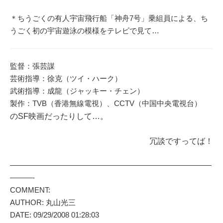
＊ちうごくの有人宇宙飛行船「神舟7号」乗組員による、ち
うごく初の宇宙遊泳の模様をテレビで見て…
監督：張芸謀
芸術指導：徐克（ツイ・ハーク）
武術指導：成龍（ジャッキー・チェン）
製作：TVB（香港無線電視）、
CCTV
（
中国中央電視台
）
のSF映画だったりして…。
冗談ですってば！
———————————————————————————
———-
COMMENT:
AUTHOR: 丸山光三
DATE: 09/29/2008 01:28:03