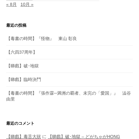
« 8月
10月 »
最近の投稿
【毒書の時間】『怪物』 東山 彰良
【六四37周年】
【睇戲】破･地獄
【睇戲】臨時決鬥
【毒書の時間】『張作霖─満洲の覇者、未完の「愛国」』 澁谷
由里
最近のコメント
【睇戲】毒舌大狀
に
【睇戲】破･地獄 – どがちゃがHONG