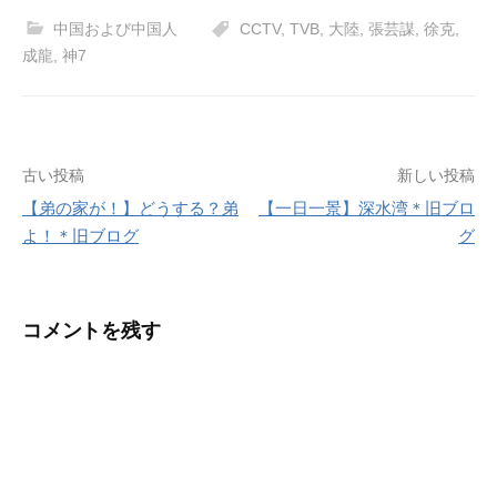
中国および中国人
CCTV
,
TVB
,
大陸
,
張芸謀
,
徐克
,
成龍
,
神7
投
古い投稿
新しい投稿
【弟の家が！】どうする？弟
【一日一景】深水湾＊旧ブロ
稿
よ！＊旧ブログ
グ
ナ
ビ
コメントを残す
ゲ
ー
シ
ョ