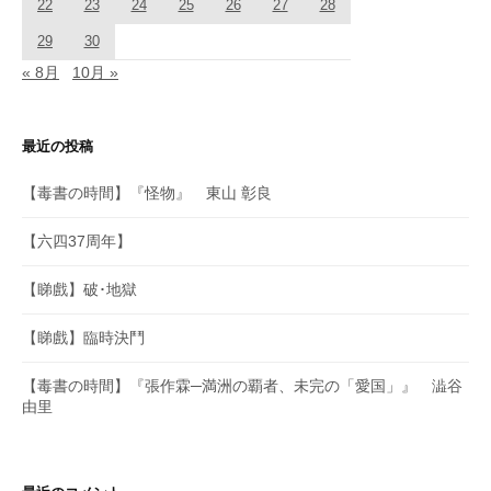
22
23
24
25
26
27
28
29
30
« 8月
10月 »
最近の投稿
【毒書の時間】『怪物』 東山 彰良
【六四37周年】
【睇戲】破･地獄
【睇戲】臨時決鬥
【毒書の時間】『張作霖─満洲の覇者、未完の「愛国」』 澁谷
由里