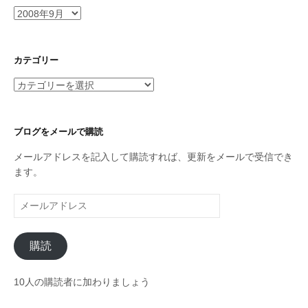
ア
ー
カ
イ
カテゴリー
ブ
カ
テ
ゴ
リ
ブログをメールで購読
ー
メールアドレスを記入して購読すれば、更新をメールで受信でき
ます。
メ
ー
ル
購読
ア
ド
レ
10人の購読者に加わりましょう
ス