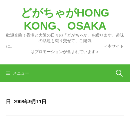
コ
どがちゃがHONG
ン
テ
KONG、OSAKA
ン
ツ
歡迎光臨！香港と大阪の日々の「どがちゃが」を綴ります。趣味
へ
の話題も織り交ぜて、ご陽気
に。 ＜本サイト
ス
はプロモーションが含まれています＞
キ
ッ
プ
検
メニュー
索:
日:
2008年9月11日