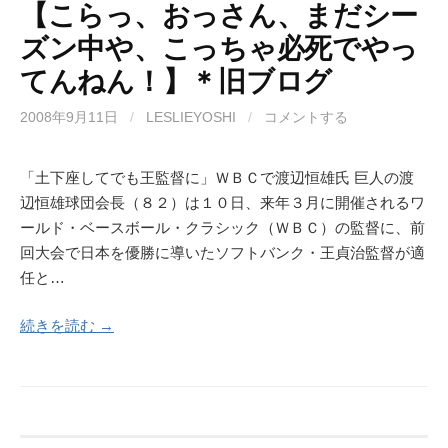
【こらっ、おっさん、まだシー
ズン中や、こっちゃ必死でやっ
てんねん！】＊旧ブログ
2008年9月11日
/
LESLIEYOSHI
/
コメントする
「土下座してでも王監督に」ＷＢＣで渡辺恒雄氏 巨人の渡
辺恒雄球団会長（８２）は１０日、来年３月に開催されるワ
ールド・ベースボール・クラシック（ＷＢＣ）の監督に、前
回大会で日本を優勝に導いたソフトバンク・王貞治監督が適
任と…
続きを読む →