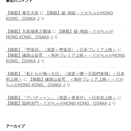
最近のコメント
【睇戲】毒舌大狀
に
【睇戲】破･地獄 – どがちゃがHONG
KONG、OSAKA
より
【睇戲】九龍城寨之圍城
に
【睇戲】破･地獄 – どがちゃが
HONG KONG、OSAKA
より
【睇戲】『堕落花』（港題＝墮落花）＜日本プレミア上映＞
に
【睇戲】緣路山旮旯 ＜海外プレミア上映＞ – どがちゃがHONG
KONG、OSAKA
より
【睇戲】『私たちが飛べる日』（港題＝哪一天我們會飛）＜日本
初上映＞
に
【睇戲】緣路山旮旯 ＜海外プレミア上映＞ – どが
ちゃがHONG KONG、OSAKA
より
【睇戲】『アバディーン』（港題＝香港仔）＜日本初上映＞
に
【睇戲】臨時決鬥 – どがちゃがHONG KONG、OSAKA
より
アーカイブ