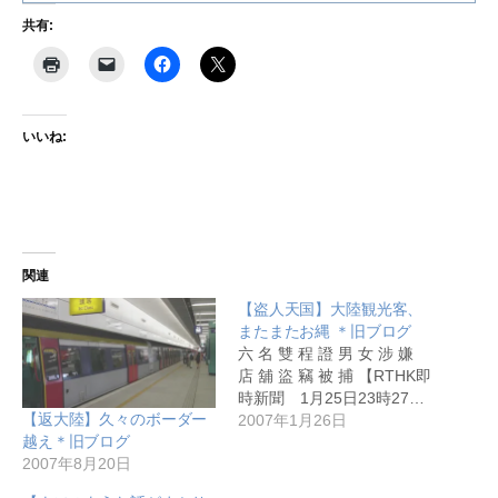
共有:
いいね:
関連
【盗人天国】大陸観光客、
またまたお縄 ＊旧ブログ
六 名 雙 程 證 男 女 涉 嫌
店 舖 盜 竊 被 捕 【RTHK即
時新聞 1月25日23時27…
【返大陸】久々のボーダー
2007年1月26日
越え＊旧ブログ
2007年8月20日