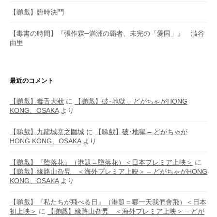
【睇戲】臨時決鬥
【毒書の時間】『張作霖─満洲の覇者、未完の「愛国」』 澁谷
由里
最近のコメント
【睇戲】毒舌大狀
に
【睇戲】破･地獄 – どがちゃがHONG
KONG、OSAKA
より
【睇戲】九龍城寨之圍城
に
【睇戲】破･地獄 – どがちゃが
HONG KONG、OSAKA
より
【睇戲】『堕落花』（港題＝墮落花）＜日本プレミア上映＞
に
【睇戲】緣路山旮旯 ＜海外プレミア上映＞ – どがちゃがHONG
KONG、OSAKA
より
【睇戲】『私たちが飛べる日』（港題＝哪一天我們會飛）＜日本
初上映＞
に
【睇戲】緣路山旮旯 ＜海外プレミア上映＞ – どが