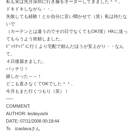
私も実は先月深圳に行き服をオーダーしてきました＾＾。
ドキドキしながら・・。
失敗しても経験！とか自分に言い聞かせて（笑）私は待たな
いで
（カーテンとは違うのでその日でなくてもOK!笑）HKに送っ
てもらうよう依頼しました。
ﾋﾟｯｸｱｯﾌﾟに行くより宅配で頼んだほうが安上がり・・なん
て。
４日後届きました。
バッチリ！
嬉しかった～～！
どこも直さなくてOKでした＾＾。
今月もまた行くつもり（笑）！
—–
COMMENT:
AUTHOR: leslieyoshi
DATE: 07/11/2008 00:18:44
To izaslavaさん