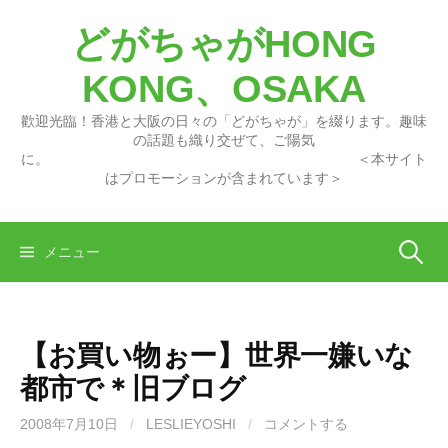
コ
どがちゃがHONG
ン
テ
KONG、OSAKA
ン
ツ
歡迎光臨！香港と大阪の日々の「どがちゃが」を綴ります。趣味
へ
の話題も織り交ぜて、ご陽気
に。 ＜本サイト
ス
はプロモーションが含まれています＞
キ
ッ
プ
検
メニュー
索:
【お買い物ぉー】世界一嫌いな
都市で＊旧ブログ
2008年7月10日
/
LESLIEYOSHI
/
コメントする