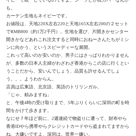
イビーで統一しているのですよ、シーツとか枕カバーなんか
も。
カーテン生地もネイビーです。
お値段は、天地220
X
左右220と天地165
X
左右200の２セット
でRMB800（約1万2千円）。生地を選び、片開きかセンター
開きかなどあれこれ注文すると同時におねーさんたちがミシ
ンに向かう、というスピーディーな展開。
これって高いのか安いのか、男子にはさっぱりわかりません
が、多数の日本人主婦がわざわざ香港からこの店に行くとい
うことだから、安いんでしょう、品質も許せるんでしょ
う。。。ようわからん。
店員は広東語、北京語、英語のトリリンガル。
「じゃ、頼みますね」
と、午後4時の受け取りまで、5年ぶりくらいに深圳の町を時
間をかけて歩きます。
なにせ７年ほど前に、2週連続で物盗りに遭って、財布やら
香港IDやら携帯やらクレジットカードやら盗まれてますから
ね、大嫌いですよ、深圳は。世界一嫌い。