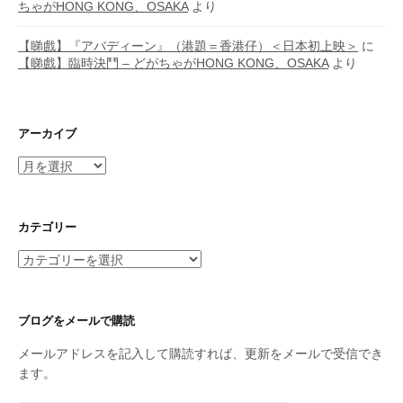
ちゃがHONG KONG、OSAKA
より
【睇戲】『アバディーン』（港題＝香港仔）＜日本初上映＞
に
【睇戲】臨時決鬥 – どがちゃがHONG KONG、OSAKA
より
アーカイブ
ア
ー
カ
イ
カテゴリー
ブ
カ
テ
ゴ
リ
ブログをメールで購読
ー
メールアドレスを記入して購読すれば、更新をメールで受信でき
ます。