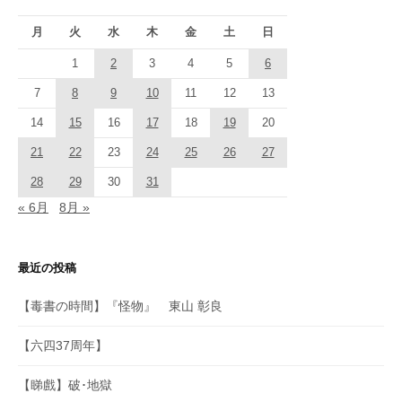
月
火
水
木
金
土
日
1
2
3
4
5
6
7
8
9
10
11
12
13
14
15
16
17
18
19
20
21
22
23
24
25
26
27
28
29
30
31
« 6月
8月 »
最近の投稿
【毒書の時間】『怪物』 東山 彰良
【六四37周年】
【睇戲】破･地獄