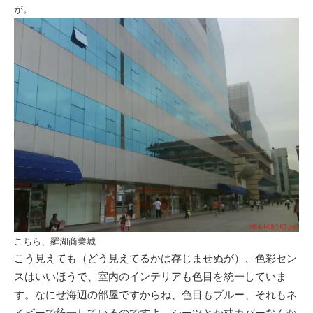
が。
こちら、羅湖商業城
こう見えても（どう見えてるかは存じませぬが）、色彩
セン
ス
はいいほうで、室内のインテリアも色目を統一していま
す。なにせ海辺の部屋ですからね、色目も
ブルー
、それもネ