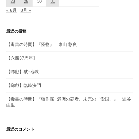
28
29
30
31
« 6月
8月 »
最近の投稿
【毒書の時間】『怪物』 東山 彰良
【六四37周年】
【睇戲】破･地獄
【睇戲】臨時決鬥
【毒書の時間】『張作霖─満洲の覇者、未完の「愛国」』 澁谷
由里
最近のコメント