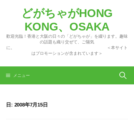
コ
どがちゃがHONG
ン
テ
KONG、OSAKA
ン
ツ
歡迎光臨！香港と大阪の日々の「どがちゃが」を綴ります。趣味
へ
の話題も織り交ぜて、ご陽気
に。 ＜本サイト
ス
はプロモーションが含まれています＞
キ
ッ
プ
検
メニュー
索:
日:
2008年7月15日