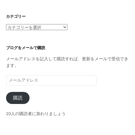
ー
カ
イ
カテゴリー
ブ
カ
テ
ゴ
リ
ブログをメールで購読
ー
メールアドレスを記入して購読すれば、更新をメールで受信でき
ます。
メ
ー
ル
購読
ア
ド
レ
10人の購読者に加わりましょう
ス