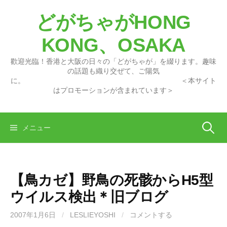
コ
どがちゃがHONG
ン
テ
KONG、OSAKA
ン
ツ
歡迎光臨！香港と大阪の日々の「どがちゃが」を綴ります。趣味
へ
の話題も織り交ぜて、ご陽気
に。 ＜本サイト
ス
はプロモーションが含まれています＞
キ
ッ
プ
検
メニュー
索:
【鳥カゼ】野鳥の死骸からH5型
ウイルス検出＊旧ブログ
2007年1月6日
/
LESLIEYOSHI
/
コメントする