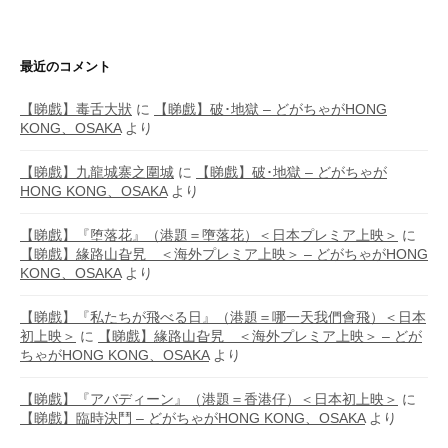
最近のコメント
【睇戲】毒舌大狀
に
【睇戲】破･地獄 – どがちゃがHONG
KONG、OSAKA
より
【睇戲】九龍城寨之圍城
に
【睇戲】破･地獄 – どがちゃが
HONG KONG、OSAKA
より
【睇戲】『堕落花』（港題＝墮落花）＜日本プレミア上映＞
に
【睇戲】緣路山旮旯 ＜海外プレミア上映＞ – どがちゃがHONG
KONG、OSAKA
より
【睇戲】『私たちが飛べる日』（港題＝哪一天我們會飛）＜日本
初上映＞
に
【睇戲】緣路山旮旯 ＜海外プレミア上映＞ – どが
ちゃがHONG KONG、OSAKA
より
【睇戲】『アバディーン』（港題＝香港仔）＜日本初上映＞
に
【睇戲】臨時決鬥 – どがちゃがHONG KONG、OSAKA
より