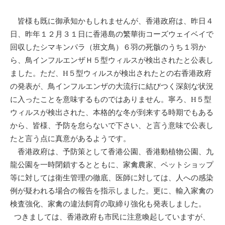
皆様も既に御承知かもしれませんが、香港政府は、昨日４
日、昨年１２月３１日に香港島の繁華街コーズウェイベイで
回収したシマキンパラ（班文鳥）６羽の死骸のうち１羽か
ら、鳥インフルエンザＨ５型ウィルスが検出されたと公表し
ました。ただ、
H
５型ウィルスが検出されたとの右香港政府
の発表が、鳥インフルエンザの大流行に結びつく深刻な状況
に入ったことを意味するものではありません。寧ろ、
H
５型
ウィルスが検出された、本格的な冬が到来する時期でもある
から、皆様、予防を怠らないで下さい、と言う意味で公表し
たと言う点に真意があるようです。
香港政府は、予防策として香港公園、香港動植物公園、九
龍公園を一時閉鎖するとともに、家禽農家、ペットショップ
等に対しては衛生管理の徹底、医師に対しては、人への感染
例が疑われる場合の報告を指示しました。更に、輸入家禽の
検査強化、家禽の違法飼育の取締り強化も発表しました。
つきましては、香港政府も市民に注意喚起していますが、