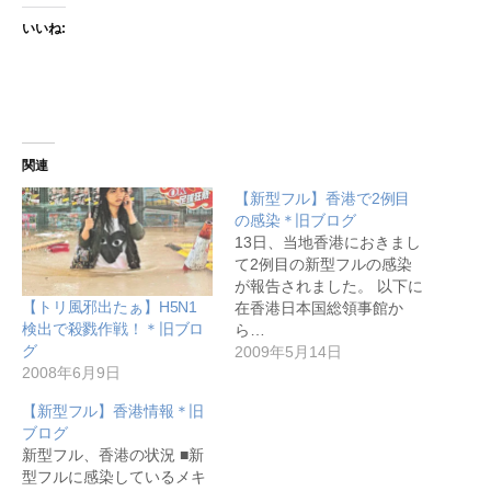
いいね:
関連
【新型フル】香港で2例目
の感染＊旧ブログ
13日、当地香港におきまし
て2例目の新型フルの感染
が報告されました。 以下に
【トリ風邪出たぁ】H5N1
在香港日本国総領事館か
検出で殺戮作戦！＊旧ブロ
ら…
グ
2009年5月14日
2008年6月9日
【新型フル】香港情報＊旧
ブログ
新型フル、香港の状況 ■新
型フルに感染しているメキ