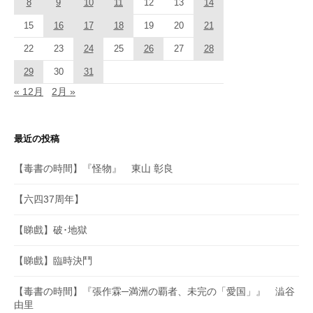
8
9
10
11
12
13
14
15
16
17
18
19
20
21
22
23
24
25
26
27
28
29
30
31
« 12月
2月 »
最近の投稿
【毒書の時間】『怪物』 東山 彰良
【六四37周年】
【睇戲】破･地獄
【睇戲】臨時決鬥
【毒書の時間】『張作霖─満洲の覇者、未完の「愛国」』 澁谷
由里