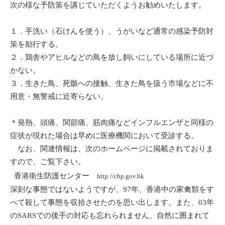
次の様な予防策を講じていただくようお勧めいたします。
１．手洗い（石けんを使う）、うがいなど通常の感染予防対
策を励行する。
２．鶏舎やアヒルなどの鳥を放し飼いにしている場所に近づ
かない。
３．生きた鳥、死骸への接触、生きた鳥を扱う市場などに不
用意・無警戒に近寄らない。
＊発熱、頭痛、関節痛、筋肉痛などインフルエンザと同様の
症状が現れた場合は早めに医療機関において受診する。
なお、関連情報は、次のホームページに掲載されておりま
すので、ご覧下さい。
香港衛生防護センター
http://chp.gov.hk
深刻な事態ではないようですが、97年、香港中の家禽類をす
べて殺して事態を収拾させたのを思い出します。また、03年
のSARSでの後手の対応も忘れられません。自然に囲まれて