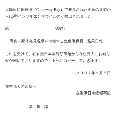
大晦日に銅鑼湾（Causeway Bay）で発見された小鳥の死骸か
らH5型インフルエンザウイルスが検出されました。
写真＝死体発見現場を消毒する魚農署職員（蘋果日報）
これを受けて、在香港日本国総領事館から在住邦人にお知ら
。
せが届いておりますので、下記にコピーしておきます
２００７年１月５日
在留邦人の皆様へ
在香港日本総領事館
領 事 部