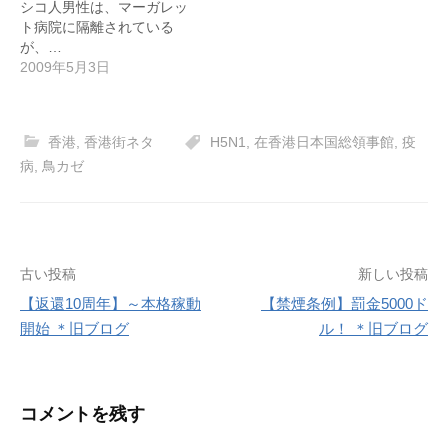
シコ人男性は、マーガレッ
ト病院に隔離されている
が、…
2009年5月3日
香港
,
香港街ネタ
H5N1
,
在香港日本国総領事館
,
疫
病
,
鳥カゼ
投
古い投稿
新しい投稿
【返還10周年】～本格稼動
【禁煙条例】罰金5000ド
稿
開始 ＊旧ブログ
ル！ ＊旧ブログ
ナ
ビ
コメントを残す
ゲ