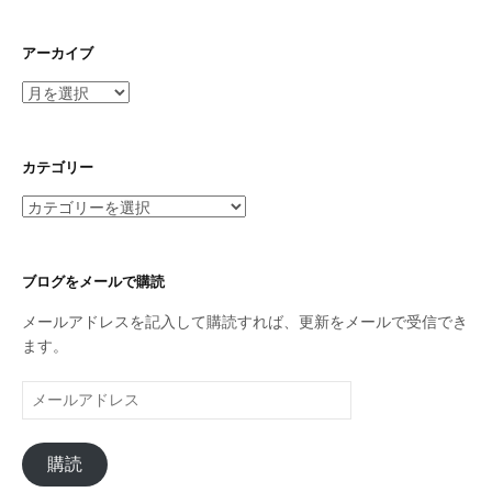
アーカイブ
ア
ー
カ
イ
カテゴリー
ブ
カ
テ
ゴ
リ
ブログをメールで購読
ー
メールアドレスを記入して購読すれば、更新をメールで受信でき
ます。
メ
ー
ル
購読
ア
ド