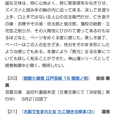
謐な文体は、時に心地よく、時に緊張感をみなぎらせ、
ズイズイと読み手の胸の内に迫って来る。決して世渡り
上手、口上手ではない主人公の庄左衛門だが、亡き息子
の嫁・志穂やその弟・宗太郎と俊次郎、藩校の助教・立
花弦之助らが、その人間性にひかれて寄って来るのもな
るほどなと、ページをめくる度に感じた。美しき装丁、
ペーパーはこの人の生きざま、性分をそのまま形にした
ような感じでもある。本書により「郡方」なる仕事につ
いても詳しく知ることができた
。神山藩シリーズとして
続巻執筆中と聞く。期待したい。
【20】『
居眠り磐音 江戸双紙 15 驟雨ノ町
』
佐伯 泰
英
双葉文庫 品切れ重版未定（文春文庫にて「決定版」発
行中） 9月21日読了
【21】『
大阪で生まれた女 たこ焼きの岸本(3)
』
蓮見