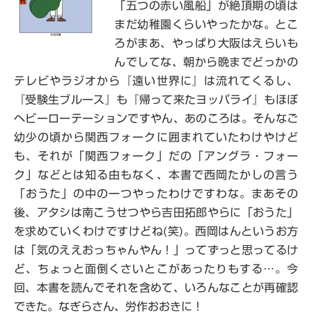
「五つの赤い風船」が絶頂期の頃は
まだ幼稚園くらいやったかな。とこ
ろがまあ、やっぱり大阪はえらいも
んでしてな、朝から晩までどっかの
テレビやラジオから『遠い世界に』は流れてくるし、
『受験生ブルース』も『帰って来たヨッパライ』もほぼ
ヘビーローテーションですやん、あのころは
。そんなご
幼少の頃から関西フォークに囲まれていたわけやけど
も、それが「関西フォーク」だの「アングラ・フォー
ク」などとは知る由もなく、本書で西岡たかしの言う
「おうた」の中の一つやったわけですわな。まあその
後、アタシは南こうせつやら吉田拓郎やらに「おうた」
を求めていくわけですけどね(笑)。西岡はんというお方
は「気のええおっちゃんやん！」ってずっと思ってるけ
ど、ちょっと面倒くさいとこがあったりもする…。今
回、本書を読んでそれを含めて、いろんなことが再確認
できた。なぎらさん、労作おおきに！