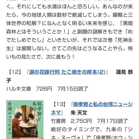
く。それにしても水滴はほんと恐ろしい。あんなのが来
たら、今の地球人類は数秒で絶滅してしまう。羅輯と三
体世界の和解？になんとなく明るい未来を感じ、「黒暗
森林とはそういうことか！」と副題の謎解きもでき「め
でたしめでたし」といきたいが、それでは次巻「死神永
生」は展開しない。さてこの先はどうなることやら。怖
いもの見たさで、次に進もう！
【12】『
涙の花嫁行列 たこ焼きの岸本(2)
』
蓮見 恭
子
ハルキ文庫 726円 7月15日読了
【13】『
侯孝賢と私の台湾ニューシ
ネマ
』
朱 天文
竹書房 2,750円 7月17日読了
絶好のタイミングで、九条の「シ
ネ・ヌーヴォ」で「侯孝賢(ホウ・シ