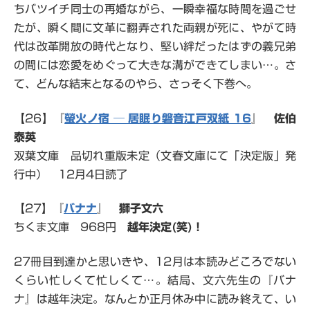
ちバツイチ同士の再婚ながら、一瞬幸福な時間を過ごせ
たが、瞬く間に文革に翻弄された両親が死に、やがて時
代は改革開放の時代となり、堅い絆だったはずの義兄弟
の間には恋愛をめぐって大きな溝ができてしまい…。さ
て、どんな結末となるのやら、さっそく下巻へ。
【26】『
螢火ノ宿 ─ 居眠り磐音江戸双紙 16
』
佐伯
泰英
双葉文庫 品切れ重版未定（文春文庫にて「決定版」発
行中） 12月4日読了
【27】『
バナナ
』
獅子文六
ちくま文庫 968円
越年決定(笑)！
27冊目到達かと思いきや、12月は本読みどころでない
くらい忙しくて忙しくて…。結局、文六先生の『バナ
ナ』は越年決定。なんとか正月休み中に読み終えて、い