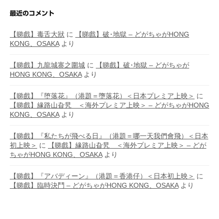
最近のコメント
【睇戲】毒舌大狀
に
【睇戲】破･地獄 – どがちゃがHONG
KONG、OSAKA
より
【睇戲】九龍城寨之圍城
に
【睇戲】破･地獄 – どがちゃが
HONG KONG、OSAKA
より
【睇戲】『堕落花』（港題＝墮落花）＜日本プレミア上映＞
に
【睇戲】緣路山旮旯 ＜海外プレミア上映＞ – どがちゃがHONG
KONG、OSAKA
より
【睇戲】『私たちが飛べる日』（港題＝哪一天我們會飛）＜日本
初上映＞
に
【睇戲】緣路山旮旯 ＜海外プレミア上映＞ – どが
ちゃがHONG KONG、OSAKA
より
【睇戲】『アバディーン』（港題＝香港仔）＜日本初上映＞
に
【睇戲】臨時決鬥 – どがちゃがHONG KONG、OSAKA
より