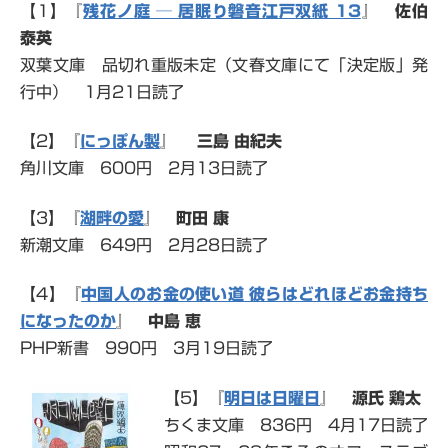
【1】『
残花ノ庭 ─ 居眠り磐音江戸双紙 13
』
佐伯
泰英
双葉文庫 品切れ重版未定（文春文庫にて「決定版」発
行中） 1月21日読了
【2】『
にっぽん製
』
三島 由紀夫
角川文庫 600円 2月13日読了
【3】
『
湖畔の愛
』
町田 康
新潮文庫 649円 2月28日読了
【4】『
中国人のお金の使い道 彼らはどれほどお金持ち
になったのか
』
中島 恵
PHP新書 990円 3月19日読了
【5】『
明日は日曜日
』
源氏 鶏太
ちくま文庫 836円 4月17日読了