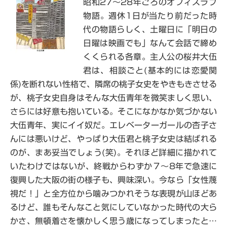
昭和27～28年ごろのオフィスラブ
物語。週休1日が当たり前だった時
代の物語らしく、土曜日に「明日の
日曜は映画でも」なんて会話で締め
くくられる各章。主人公の桜井大伍
君は、相談ごと(基本的には恋愛関
係)を断れない性格で、隣席の桃子女史をやきもきさせる
が、桃子女史自身はそんな大伍青年を微笑ましく思い、
さらには好意も抱いている。そこになかなか気づかない
大伍青年、実にイイ奴だ。エレベーターガールの杏子さ
んには悪いけど、やっぱり大伍君と桃子女史は結ばれる
のが、まあ妥当でしょう(笑)。それほど詳細に描かれて
いたわけではないが、終戦からわずか７～8年で急速に
復興した大阪の街の様子も、興味深い。今なら「女性蔑
視だ！」と全方位から噛みつかれそうな表現が山ほどあ
るけど、誰もそんなこと気にしていなかった時代の大ら
かさ、無頓着さを懐かしく思う歳になってしまったと…