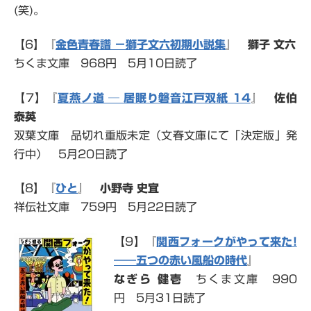
(笑)。
【6】『
金色青春譜 －獅子文六初期小説集
』
獅子 文六
ちくま文庫 968円 5月10日読了
【7】『
夏燕ノ道 ─ 居眠り磐音江戸双紙 14
』
佐伯
泰英
双葉文庫 品切れ重版未定（文春文庫にて「決定版」発
行中） 5月20日読了
【8】『
ひと
』
小野寺 史宜
祥伝社文庫 759円 5月22日読了
【9】『
関西フォークがやって来た!
――五つの赤い風船の時代
』
なぎら 健壱
ちくま文庫 990
円 5月31日読了