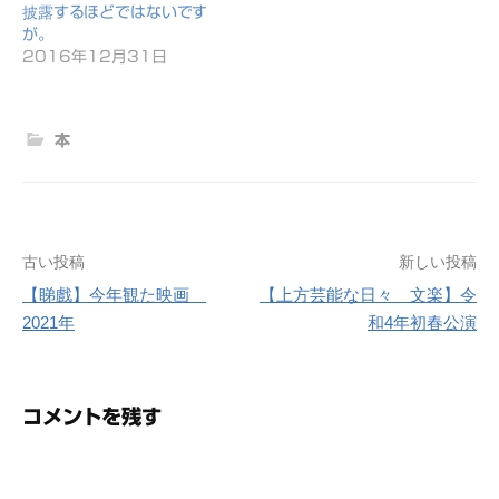
披露するほどではないです
が。
2016年12月31日
本
古い投稿
新しい投稿
投
【睇戲】今年観た映画
【上方芸能な日々 文楽】令
稿
2021年
和4年初春公演
ナ
ビ
コメントを残す
ゲ
ー