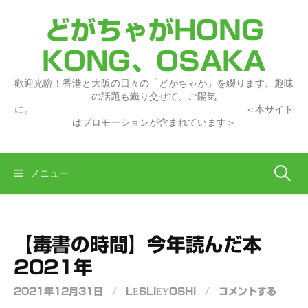
コ
どがちゃがHONG
ン
テ
KONG、OSAKA
ン
ツ
歡迎光臨！香港と大阪の日々の「どがちゃが」を綴ります。趣味
へ
の話題も織り交ぜて、ご陽気
に。 ＜本サイト
ス
はプロモーションが含まれています＞
キ
ッ
プ
検
メニュー
索:
【毒書の時間】今年読んだ本
2021年
2021年12月31日
/
LESLIEYOSHI
/
コメントする