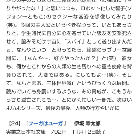
からの手のひら返した三体側の地球制圧への猛攻に「や
りやがったな！」と思いつつも、ロボット化した智子(ソ
フォン→ともこ)のセクシーな容姿を想像してみたり
(笑)。今回の主人公というべき程心って、いともあっさ
りと、学生時代に自分に心を寄せていた級友を安楽死さ
せて、脳みそだけ宇宙に「スパイ」として送り出すんだ
ぁ、なんやこいつ！と思ってたら、終盤のラブリーな展
開に、「なんや～、好きやったんか？」と(笑)。彼女
も、何かとこれからの人類の生き残りへの重き使命を背
負わされて、大変ではある。にしてもよ…(笑)。そし
て、なんとまあ、三体世界滅亡というびっくりな展開。
読んでいても身震いするような、あの脅威が、こもうあ
っさり滅亡されても…。とにかく忙しい一冊だ。次はい
よいよシリーズ、最後の最後。人類の行方やいかに！
【24】『
フーガはユーガ
』
伊坂 幸太郎
実業之日本社文庫 792円 11月12日読了