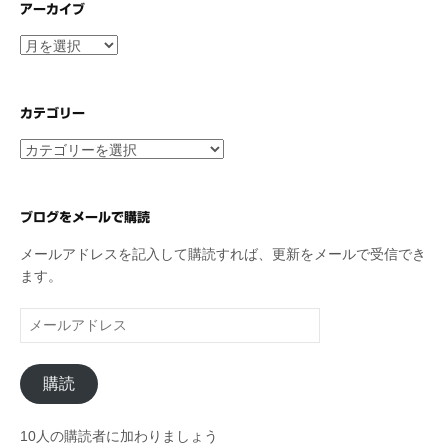
アーカイブ
ア
ー
カ
イ
カテゴリー
ブ
カ
テ
ゴ
リ
ブログをメールで購読
ー
メールアドレスを記入して購読すれば、更新をメールで受信でき
ます。
メ
ー
ル
購読
ア
ド
レ
10人の購読者に加わりましょう