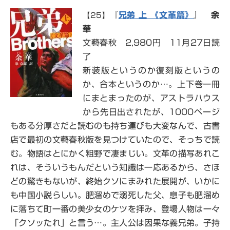
『
兄弟 上 《文革篇》
』
余
【25】
華
文藝春秋 2,980円 11月27日読
了
新装版というのか復刻版というの
か、合本というのか…。上下巻一冊
にまとまったのが、アストラハウス
から先日出されたが、1000ページ
もある分厚さだと読むのも持ち運びも大変なんで、古書
店で最初の文藝春秋版を見つけていたので、そっちで読
む。物語はとにかく粗野で凄まじい。文革の描写あれこ
れは、そういうもんだという知識は一応あるから、さほ
どの驚きもないが、終始クソにまみれた展開が、いかに
も中国小説らしい。肥溜めで溺死した父、息子も肥溜め
に落ちて町一番の美少女のケツを拝み、登場人物は一々
「クソッたれ」と言う…。主人公は因果な義兄弟。子持