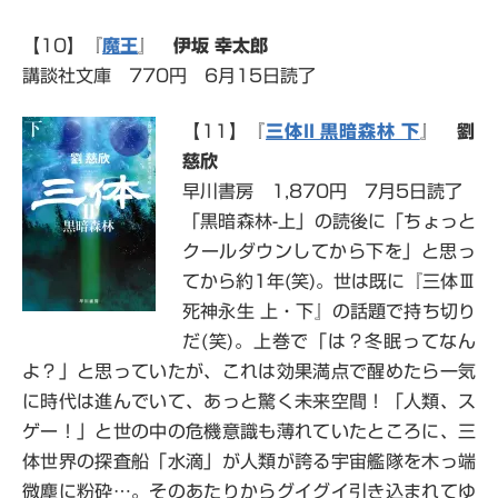
【10】『
魔王
』
伊坂 幸太郎
講談社文庫 770円 6月15日読了
【11】『
三体II 黒暗森林 下
』
劉
慈欣
早川書房 1,870円 7月5日読了
「黒暗森林-上」の読後に「ちょっと
クールダウンしてから下を」と思っ
てから約1年(笑)。世は既に『三体Ⅲ
死神永生 上・下』の話題で持ち切り
だ(笑)。上巻で「は？冬眠ってなん
よ？」と思っていたが、これは効果満点で醒めたら一気
に時代は進んでいて、あっと驚く未来空間！「人類、ス
ゲー！」と世の中の危機意識も薄れていたところに、三
体世界の探査船「水滴」が人類が誇る宇宙艦隊を木っ端
微塵に粉砕…。そのあたりからグイグイ引き込まれてゆ