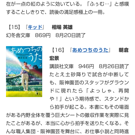
在が一点の紅のように効いている。「ふぅむ…」と感嘆
することしきりで、読後の満足感極上の一冊。
【15】『
キッド
』
相場 英雄
幻冬舎文庫 869円 8月20日読了
【16】『
あめつちのうた
』
朝倉
宏景
講談社文庫 946円 8月26日読了
たとえ土砂降りで試合が中断して
も、阪神園芸のスタッフがグラウン
ドに現れたら「よっしゃ、再開
や！」という期待感で、スタンドか
ら拍手が起こる。本書にもその場面
がある内野全体を覆う巨大シートの撤収作業を実際に見
たことがあるが、本当に心から拍手を送りたくなる。そ
んな職人集団・阪神園芸を舞台に、お仕事小説と同時進