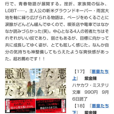
行で、青春物語が展開する。挫折、家族間の悩み、
LGBT……。主人公の新米グラウンドキーパー・雨宮大
地を軸に繰り広げられる物語は、ページをめくるごとに
涙腺がどんどん緩んでゆくので、喫茶店や電車ではなか
なか読みづらかった(笑)。中心となる4人の若者たちはそ
れぞれがいい奴であり、弱さもあるが、目標に向かって
共に成長してゆく姿が、とても眩しく感じた。なんか自
分の気持ちも神整備してもらえたような爽快感があっ
た。超お薦めです！！
【17】『
悪童たち
上
』
紫金陳
ハヤカワ・ミステリ
文庫 990円 9月
6日読了
【18】『
悪童たち
下
』 紫金陳