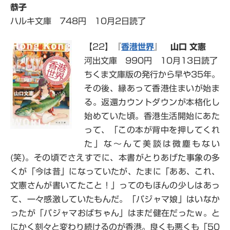
恭子
ハルキ文庫 748円 10月2日読了
【22】『
香港世界
』
山口 文憲
河出文庫 990円 10月13日読了
ちくま文庫版の発行から早や35年。
その後、縁あって香港住まいが始ま
る。返還カウントダウンが本格化し
始めていた頃。香港生活開始にあた
って、「この本が背中を押してくれ
た」な～んて美談は微塵もない
(笑)。その頃でさえすでに、本書がとりあげた事象
の多
くが「今は昔」になっていたが、たまに「ああ、これ、
文憲さんが書いてたこと！」ってのもほんの少しはあっ
て、一々感激していたもんだ。「パジャマ娘」はいなか
ったが「パジャマおばちゃん」はまだ健在だったｗ。と
にかく刻々と変わり続けるのが香港。良くも悪くも「50