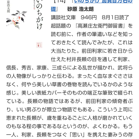
【14】『
いのちがけ 加賀百万石の
礎
』
砂原 浩太朗
講談社文庫 946円 8月1日読了
超話題の 『高瀬庄左衛門御留書』を
読む前に、作者の筆遣いなどを知っ
ておきたくて読んでみたが、これは
大当たりた。前田利家に若き日から
仕えた村井長頼の目を通して利家、
信長、秀吉、家康、三成らによる乱世が描かれ、武将ら
の人物像がしっかりと伝わる。まったく血なまぐささは
なく、何やら美しい草書の巻物を読んでいるかのような
感じ。美しい表紙カバーそのものの端正な筆致で綴られ
ている。長頼の物語ではあるが、前田利家の傾奇者ぶ
り、いい男ぶりが際立つ物語でもある。こういう上司に
恵まれた長頼が、歳を重ねるごとに人格が磨かれていく
のもなる程の事であるなというのが、よくわかる。もう
一人、利家、長頼をつなぐ「思い」を携えた妻みうの存