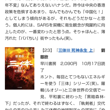
年不変」なんてありえないハナシだ。昨今は中央の香港
政策を危惧するあまり、なんでもかんでも「中国化！」
としてしまう傾向があるが、それもどうだかな～と思
う。個人的には、SARSを契機に衛生観念が飛躍的に向
上したのが、一番変わったと思う点。そりゃほんと、薄
汚れた「ババちい」街やったもん(笑)。
【23】『
三体III 死神永生 上
』
劉
慈欣
早川書房 2,090円 10月17日読
了
ホント、毎回とてつもないエネルギ
ーを使う「三体」シリーズ(笑)。羅
輯(ルオジー)と三体世界の交信で一
見、平和裏に終わった「黒暗森林-
下」だったが、それで終わるはずなく、「執剣者」交代