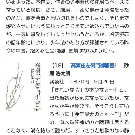
いるようだ。本作は、作者の少年時代の体験もベースに
なっている模様。さて、結局、一番の悪童は朝陽だった
のだが、彼を悪童と言い切れるものでもなく、それまで
爆発させないようにじっとこらえてため込んでいたもの
が、一気に爆発してしまったというところか。凶悪犯罪
の低年齢化により、少年法のあり方が議論されている昨
今の中国。抱える社会問題に国境はないようだ…。
【19】『
高瀬庄左衛門御留書
』
砂
原 浩太朗
講談社 1,870円 9月20日
「きれいな装丁の本やなぁ～」と、
出た当初から気になっていたが、な
かなか手が伸びず、そうこうしてい
るうちに「今年最大のヒット作」だ
の、直木賞候補だのと話題は尽きる
ことなく、満を持して読んだ。すっきりと無駄のない静