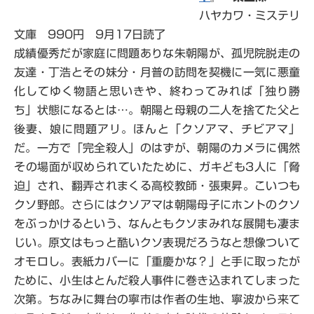
ハヤカワ・ミステリ
文庫 990円 9月17日読了
成績優秀だが家庭に問題ありな朱朝陽が、孤児院脱走の
友達・丁浩とその妹分・月普の訪問を契機に一気に悪童
化してゆく物語と思いきや、終わってみれば「独り勝
ち」状態になるとは…。朝陽と母親の二人を捨てた父と
後妻、娘に問題アリ。ほんと「クソアマ、チビアマ」
だ。一方で「完全殺人」のはずが、朝陽のカメラに偶然
その場面が収められていたために、ガキども3人に「脅
迫」され、翻弄されまくる高校教師・張東昇。こいつも
クソ野郎。さらにはクソアマは朝陽母子にホントのクソ
をぶっかけるという、なんともクソまみれな展開も凄ま
じい。原文はもっと酷いクソ表現だろうなと想像ついて
オモロし。表紙カバーに「重慶かな？」と手に取ったが
ために、小生はとんだ殺人事件に巻き込まれてしまった
次第。ちなみに舞台の寧市は作者の生地、寧波から来て