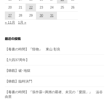
20
21
22
23
24
25
26
27
28
29
30
31
« 11月
1月 »
最近の投稿
【毒書の時間】『怪物』 東山 彰良
【六四37周年】
【睇戲】破･地獄
【睇戲】臨時決鬥
【毒書の時間】『張作霖─満洲の覇者、未完の「愛国」』 澁谷
由里