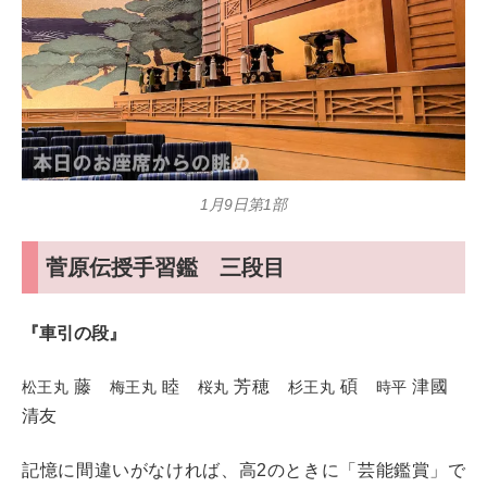
1月9日第1部
菅原伝授手習鑑 三段目
『車引の段』
藤
睦
芳穂
碩
津國
松王丸
梅王丸
桜丸
杉王丸
時平
清友
記憶に間違いがなければ、高2のときに「芸能鑑賞」で