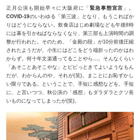
正月公演も開始早々に大阪府に「
緊急事態宣言
」。
COVID-19
のいわゆる「第三波」となり、もうこればか
りはどうにならない。飲食店はじめ劇場なども午後8時
には幕を引かねばならなくなり、第三部も上演時間の調
整が行われた。そのため、「金殿の段」が10分前後圧縮
されたようだが、小生にはどこをどう端折ったのかはわ
からず。何十年文楽通ってることやら…。そんなくらい
「あそことあそこやな」とピピっときてよいようなもん
だが、わからんのや、それが(笑)。まことにお恥ずかし
い限りである。ということで、手短に感想などを。手短
に、と言いつつ、秋公演の「感想」もダラダラとクソ長
いものになってしまったが(笑)。