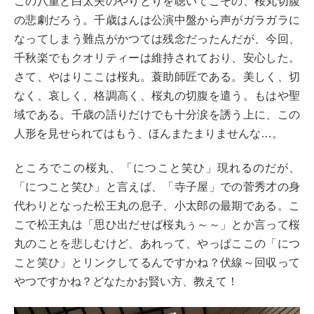
この八重と白太夫のやりとりを聴いてこその、桜丸切腹
の悲劇だろう。千歳はんは公演中盤から声がガラガラに
なってしまう難点がかつては残念だったんだが、今回、
千秋楽でもクオリティーは維持されており、安心した。
さて、やはりここは桜丸。蓑助師匠である。美しく、切
なく、哀しく、格調高く、桜丸の切腹を遣う。もはや聖
域である。千歳の語りだけでも十分涙を誘う上に、この
人形を見せられてはもう、ほんまたまりませんな…。
ところでこの桜丸、「につこと笑ひ」現れるのだが、
「につこと笑ひ」と言えば、「寺子屋」での菅秀才の身
代わりとなった松王丸の息子、小太郎の最期である。こ
こで松王丸は「思ひ出だせば桜丸ぅ～～」とか言って桜
丸のことを悲しむけど、あれって、やっぱここの「につ
こと笑ひ」とリンクしてるんですかね？伏線～回収って
やつですかね？どなたかお賢い方、教えて！