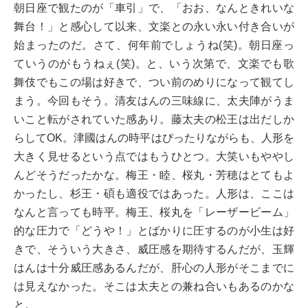
朝日座で観たのが「車引」で、「おお、なんときれいな
舞台！」と感心して以来、文楽との永い永い付き合いが
始まったのだ。さて、何年前でしょうね(笑)。朝日座っ
ていうのがもうねぇ(笑)。と、いう次第で、文楽でも歌
舞伎でもこの場は好きで、つい前のめりになって観てし
まう。今回もそう。清友はんの三味線に、太夫陣がうま
いこと転がされていた感あり。藤太夫の松王は出だしか
らしてOK。津國はんの時平はぴったりながらも、人形を
大きく見せるという点ではもうひとつ。大笑いもややし
んどそうだったかな。梅王・睦、桜丸・芳穂はとてもよ
かったし、杉王・碩も適役ではあった。人形は、ここは
なんと言っても時平。梅王、桜丸を「レーザービーム」
的な圧力で「どうや！」とばかりに圧するのが小生は好
きで、そういう大きさ、威圧感を期待するんだが、玉輝
はんは十分威圧感あるんだが、肝心の人形がそこまでに
は見えなかった。そこは太夫との兼ね合いもあるのかな
と。