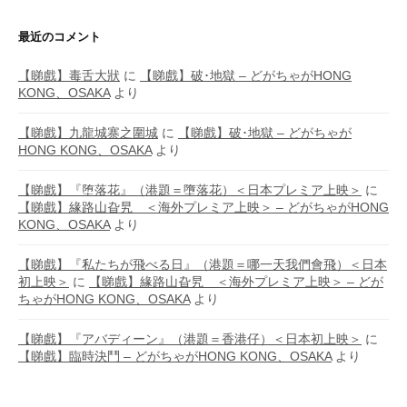
最近のコメント
【睇戲】毒舌大狀
に
【睇戲】破･地獄 – どがちゃがHONG
KONG、OSAKA
より
【睇戲】九龍城寨之圍城
に
【睇戲】破･地獄 – どがちゃが
HONG KONG、OSAKA
より
【睇戲】『堕落花』（港題＝墮落花）＜日本プレミア上映＞
に
【睇戲】緣路山旮旯 ＜海外プレミア上映＞ – どがちゃがHONG
KONG、OSAKA
より
【睇戲】『私たちが飛べる日』（港題＝哪一天我們會飛）＜日本
初上映＞
に
【睇戲】緣路山旮旯 ＜海外プレミア上映＞ – どが
ちゃがHONG KONG、OSAKA
より
【睇戲】『アバディーン』（港題＝香港仔）＜日本初上映＞
に
【睇戲】臨時決鬥 – どがちゃがHONG KONG、OSAKA
より