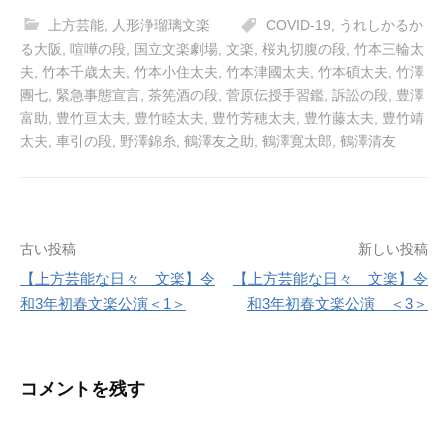
上方芸能
,
人形浄瑠璃文楽
COVID-19
,
うれしかるか
る大阪
,
喧嘩の段
,
国立文楽劇場
,
文楽
,
桜丸切腹の段
,
竹本三輪太
夫
,
竹本千歳太夫
,
竹本小住太夫
,
竹本津國太夫
,
竹本碩太夫
,
竹澤
團七
,
緊急事態宣言
,
茶筅酒の段
,
菅原伝授手習鑑
,
訴訟の段
,
豊澤
富助
,
豊竹亘太夫
,
豊竹睦太夫
,
豊竹芳穂太夫
,
豊竹藤太夫
,
豊竹靖
太夫
,
車引の段
,
野澤錦糸
,
鶴澤友之助
,
鶴澤寛太郎
,
鶴澤清友
投
古い投稿
新しい投稿
【上方芸能な日々 文楽】令
【上方芸能な日々 文楽】令
稿
和3年初春文楽公演＜1＞
和3年初春文楽公演 ＜3＞
ナ
ビ
コメントを残す
ゲ
ー