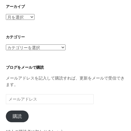
アーカイブ
ア
ー
カ
イ
カテゴリー
ブ
カ
テ
ゴ
リ
ブログをメールで購読
ー
メールアドレスを記入して購読すれば、更新をメールで受信でき
ます。
メ
ー
ル
購読
ア
ド
レ