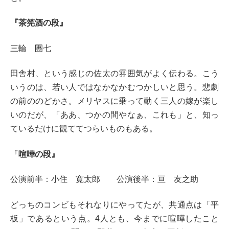
『茶筅酒の段』
三輪 團七
田舎村、という感じの佐太の雰囲気がよく伝わる。こう
いうのは、若い人ではなかなかむつかしいと思う。悲劇
の前ののどかさ。メリヤスに乗って動く三人の嫁が楽し
いのだが、「ああ、つかの間やなぁ、これも」と、知っ
ているだけに観ててつらいものもある。
『
喧嘩の段』
公演前半：小住 寛太郎 公演後半：亘 友之助
どっちのコンビもそれなりにやってたが、共通点は「平
板」であるという点。4人とも、今までに喧嘩したこと