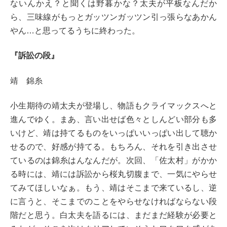
ないんかえ？と聞くは野暮かな？太夫が平板なんだか
ら、三味線がもっとガッツンガッツン引っ張らなあかん
やん…と思ってるうちに終わった。
『訴訟の段』
靖 錦糸
小生期待の靖太夫が登場し、物語もクライマックスへと
進んでゆく。まあ、言い出せば色々としんどい部分も多
いけど、靖は持てるものをいっぱいいっぱい出して聴か
せるので、好感が持てる。もちろん、それを引き出させ
ているのは錦糸はんなんだが。次回、「佐太村」がかか
る時には、靖には訴訟から桜丸切腹まで、一気にやらせ
てみてほしいなぁ。もう、靖はそこまで来ているし、逆
に言うと、そこまでのことをやらせなければならない段
階だと思う。白太夫を語るには、まだまだ経験が必要と