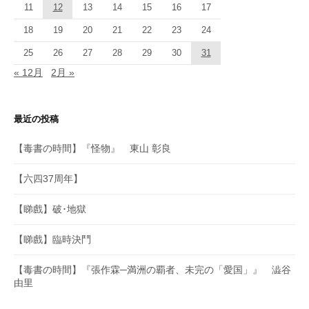
11
12
13
14
15
16
17
18
19
20
21
22
23
24
25
26
27
28
29
30
31
« 12月
2月 »
最近の投稿
【毒書の時間】『怪物』 東山 彰良
【六四37周年】
【睇戲】破･地獄
【睇戲】臨時決鬥
【毒書の時間】『張作霖─満洲の覇者、未完の「愛国」』 澁谷
由里