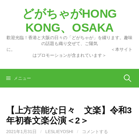
コ
どがちゃがHONG
ン
テ
KONG、OSAKA
ン
ツ
歡迎光臨！香港と大阪の日々の「どがちゃが」を綴ります。趣味
へ
の話題も織り交ぜて、ご陽気
に。 ＜本サイト
ス
はプロモーションが含まれています＞
キ
ッ
プ
検
メニュー
索:
【上方芸能な日々 文楽】令和3
年初春文楽公演＜2＞
2021年1月31日
/
LESLIEYOSHI
/
コメントする