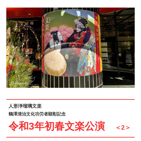
人形浄瑠璃文楽
鶴澤清治文化功労者顕彰記念
令
和3年初春文楽公演
＜2
＞