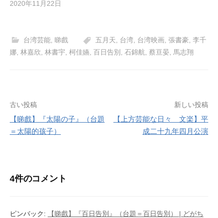
2020年11月22日
台湾芸能
,
睇戲
五月天
,
台湾
,
台湾映画
,
張書豪
,
李千
娜
,
林嘉欣
,
林書宇
,
柯佳嬿
,
百日告別
,
石錦航
,
蔡亘晏
,
馬志翔
投
古い投稿
新しい投稿
【睇戲】『太陽の子』（台題
【上方芸能な日々 文楽】平
稿
＝太陽的孩子）
成二十九年四月公演
ナ
ビ
4件のコメント
ゲ
ー
ピンバック:
【睇戲】『百日告別』（台題＝百日告別） | どがち