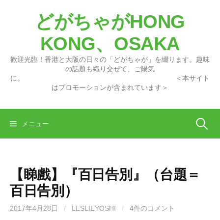
コ
どがちゃがHONG
ン
テ
KONG、OSAKA
ン
ツ
歡迎光臨！香港と大阪の日々の「どがちゃが」を綴ります。趣味
へ
の話題も織り交ぜて、ご陽気
に。 ＜本サイト
ス
はプロモーションが含まれています＞
キ
ッ
プ
検
メニュー
索:
【睇戲】『百日告別』（台題＝
百日告別）
2017年4月28日
/
LESLIEYOSHI
/
4件のコメント