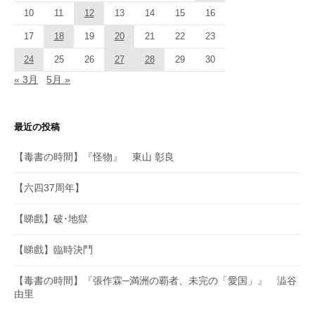
10
11
12
13
14
15
16
17
18
19
20
21
22
23
24
25
26
27
28
29
30
« 3月
5月 »
最近の投稿
【毒書の時間】『怪物』 東山 彰良
【六四37周年】
【睇戲】破･地獄
【睇戲】臨時決鬥
【毒書の時間】『張作霖─満洲の覇者、未完の「愛国」』 澁谷
由里