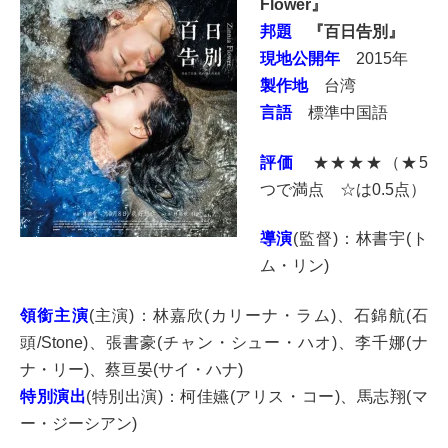
Flower』
邦題
『百日告別』
現地公開年
2015年
製作地
台湾
言語
標準中国語
評価
★★★★（★5
つで満点 ☆は0.5点）
導演
(監督)：林書宇(ト
ム・リン)
領銜主演
(主演)：林嘉欣(カリーナ・ラム)、石錦航(石
頭/Stone)、
張書豪(チャン・シュー・ハオ)、李千娜(ナ
ナ・リー)、蔡亘晏(サイ・ハナ)
特別演出
(特別出演)：柯佳嬿(アリス・コー)、馬志翔(マ
ー・ジーシアン)