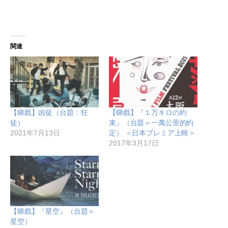
関連
【睇戲】凶徒（台題：狂
【睇戲】『１万キロの約
徒）
束』（台題＝一萬公里的約
2021年7月13日
定） ＜日本プレミア上映＞
2017年3月17日
【睇戲】『星空』（台題＝
星空）