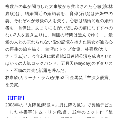
複数台の車が関与した大事故から救出された心敏(演:林
嘉欣)は、結婚間近の婚約者を、育偉(石頭)は妊娠中の
妻、それぞれが最愛の人を失う。心敏は結婚間近の婚約
者を、育偉は。あまりにも深い悲しみの前になすすべの
ない2人を置き去りに、周囲の時間は進んでゆく…。最
愛の人との忘れられない愛の記憶を抱えた男女が辿る心
の再生の旅を描く。台湾のトップ女優、林嘉欣(カリー
ナ・ラム)と、今年2月に武道館2日連続公演を成功させた
ばかりの人気ロックバンド、五月天(Mayday)のギタリス
ト・石頭の共演も話題を呼んだ。
林嘉欣(カリーナ・ラム)が第52回 金馬奬「主演女優賞」
を受賞。
【甘口評】
2008年の『九降風(邦題＝九月に降る風)』で長編デビュ
ーした林書宇(トム・リン)監督、12年のヒット作『星