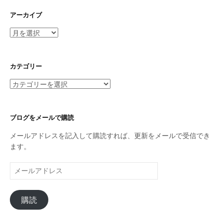
アーカイブ
ア
ー
カ
イ
カテゴリー
ブ
カ
テ
ゴ
リ
ブログをメールで購読
ー
メールアドレスを記入して購読すれば、更新をメールで受信でき
ます。
メ
ー
ル
購読
ア
ド