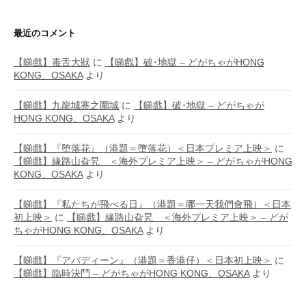
最近のコメント
【睇戲】毒舌大狀
に
【睇戲】破･地獄 – どがちゃがHONG
KONG、OSAKA
より
【睇戲】九龍城寨之圍城
に
【睇戲】破･地獄 – どがちゃが
HONG KONG、OSAKA
より
【睇戲】『堕落花』（港題＝墮落花）＜日本プレミア上映＞
に
【睇戲】緣路山旮旯 ＜海外プレミア上映＞ – どがちゃがHONG
KONG、OSAKA
より
【睇戲】『私たちが飛べる日』（港題＝哪一天我們會飛）＜日本
初上映＞
に
【睇戲】緣路山旮旯 ＜海外プレミア上映＞ – どが
ちゃがHONG KONG、OSAKA
より
【睇戲】『アバディーン』（港題＝香港仔）＜日本初上映＞
に
【睇戲】臨時決鬥 – どがちゃがHONG KONG、OSAKA
より