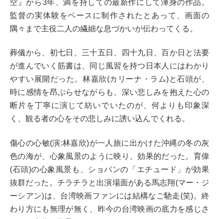
空』から3年、満を持しての最新作にして渾身の作品。
監督の実体験をベースに制作されたとあって、画面の
隅々まで主役二人の繊細な息づかいが伝わってくる。
葬儀から、初七日、三十五日、四十九日、百か日と法要
が進んでいく筋書は、同じ風習を持つ日本人にはわかり
やすい展開だった。林嘉欣(カリーナ・ラム)と石頭が、
時に感情を昂ぶらせながらも、深い悲しみを抱えた心の
断片を丁寧に演じて紡いでいたのが、何よりも印象深
く、観る者の心をその悲しみに誘い込んでくれる。
傷心の心敏(演:林嘉欣)が一人旅に出かけた沖縄の冬の灰
色の海が、心象風景のように映り、効果的だった。育偉
(石頭)の心象風景も、ショパンの「エチュード」が効果
抜群だった。チラチラと出演場面がある馬志翔(マー・ジ
ーシアン)は、台湾映画ファンには結構なご馳走(笑)。終
わり方にも無理が無く、昨今の台湾映画の底力を感じさ