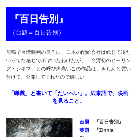
『百日告別』
（台題＝百日告別）
前稿で台湾映画の良作に、日本の配給会社は総じて冷た
いってな感じでボヤいたわけだが、「台湾初のヒーリン
グ・シネマ」との呼び声高いこの作品は、きちんと買い
付けて、公開してくれたので嬉しい。
「睇戲」と書いて「たいへ
い」。広東語で、映画
を見ること
。
台題
『百日告別』
英題
『Zinnia