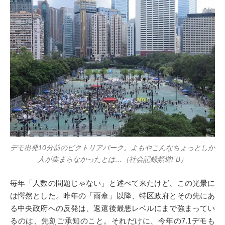
デモ出発10分前のビクトリアパーク。よもやこんなちょっとしか
人が集まらなかったとは…（社会記録頻道FB）
毎年「人数の問題じゃない」と述べて来たけど、この光景に
は愕然とした。昨年の「雨傘」以降、特区政府とその先にあ
る中央政府への反発は、返還後最悪レベルにまで強まってい
るのは、先刻ご承知のこと。それだけに、今年の7.1デモも