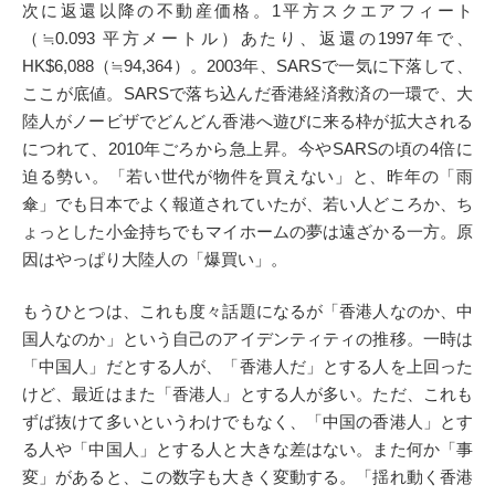
次に返還以降の不動産価格。1平方スクエアフィート
（≒0.093 平方メートル）あたり、返還の1997年で、
HK$6,088（≒94,364）。2003年、SARSで一気に下落して、
ここが底値。SARSで落ち込んだ香港経済救済の一環で、大
陸人がノービザでどんどん香港へ遊びに来る枠が拡大される
につれて、2010年ごろから急上昇。今やSARSの頃の4倍に
迫る勢い。「若い世代が物件を買えない」と、昨年の「雨
傘」でも日本でよく報道されていたが、若い人どころか、ち
ょっとした小金持ちでもマイホームの夢は遠ざかる一方。原
因はやっぱり大陸人の「爆買い」。
もうひとつは、これも度々話題になるが「香港人なのか、中
国人なのか」という自己のアイデンティティの推移。一時は
「中国人」だとする人が、「香港人だ」とする人を上回った
けど、最近はまた「香港人」とする人が多い。ただ、これも
ずば抜けて多いというわけでもなく、「中国の香港人」とす
る人や「中国人」とする人と大きな差はない。また何か「事
変」があると、この数字も大きく変動する。「揺れ動く香港