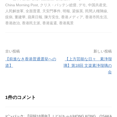
China Morning Post
,
クリス・パッテン総督
,
デモ
,
中国共産党
,
人民解放軍
,
全面普選
,
天安門事件
,
明報
,
梁振英
,
民間人権陣線
,
疫病
,
董建華
,
蘋果日報
,
陳方安生
,
香港メディア
,
香港市民生活
,
香港政治
,
香港民主派
,
香港返還
,
香港風景
投
古い投稿
新しい投稿
【前進なき香港普通選挙への
【上方芸能な日々 素浄瑠
稿
道】
璃】第18回 文楽素浄瑠璃の
ナ
会
ビ
ゲ
1件のコメント
ー
シ
ピンバック:
【回歸18周年】 | どがちゃがHONG KONG、OSAKA