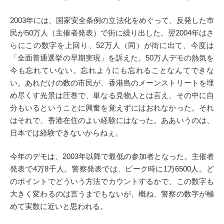
2003年には、国家安全条例の立法化をめぐって、反発した市
民が50万人（主催者発表）で街に繰り出した。翌2004年はさ
らにこの数字を上回り、52万人（同）が街に出て、今度は
「全面普通選挙の早期実現」を訴えた。50万人デモの熱気を
今も忘れていない。忘れようにも忘れることなんてできな
い。あれだけの数の市民が、香港島のメーンストリートを埋
め尽くす光景は圧巻で、単なる見物人とは言え、その中に自
分もいるということに興奮を覚えずにはおれなかった。それ
はそれで、香港在住のよい経験にはなった。ああいうのは、
日本では経験できないからねぇ。
今年のデモは、2003年以降で最低の参加者となった。主催者
発表で4万8千人。警察発表では、ピーク時に1万6500人。ど
のポイントでどういう方法でカウントするかで、この数字も
大きく変わるのは言うまでもないが、概ね、警察の数字が極
めて実数に近いと思われる。