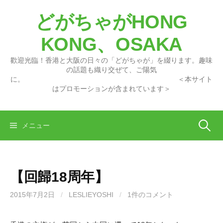
コ
どがちゃがHONG
ン
テ
KONG、OSAKA
ン
ツ
歡迎光臨！香港と大阪の日々の「どがちゃが」を綴ります。趣味
へ
の話題も織り交ぜて、ご陽気
に。 ＜本サイト
ス
はプロモーションが含まれています＞
キ
ッ
プ
検
メニュー
索:
【回歸18周年】
2015年7月2日
/
LESLIEYOSHI
/
1件のコメント