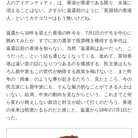
人のアイデンティティ」は、香港が香港である限り、永遠に
消えることはない。さすがに返還前のように「英国領の香港
人」というカテゴリーはもう無いけどね。
返還から18年を迎えた香港の昨今を、7月1日のデモを中心に
眺めてみたが、すでに次の選挙で投票権を獲得する年代は、
返還以前の香港を知らない。当然「返還前はあーだった、こ
うだった」という話も通じなくなってくる。改めて、英領香
港は遠い昔の話になりつつあるのを痛感する。民主派はもち
ろん親中派もこの世代が納得する政策を掲げないと、また昨
年の「雨傘」のような事が起きるだろう。見たところ、今の
民主派にも親中派にも、そんな魅力的なことができる人士は
いない。結局、中央の動向を見ながらという、これまでと何
ら変わり映えしない政治と対立が続いて行くのだろう。香港
の未来は暗澹たるものだと感じた、返還から18年の7月1日だ
った。