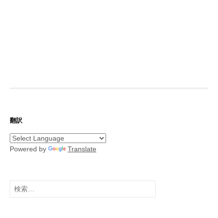
翻訳
Powered by
Translate
検
索: