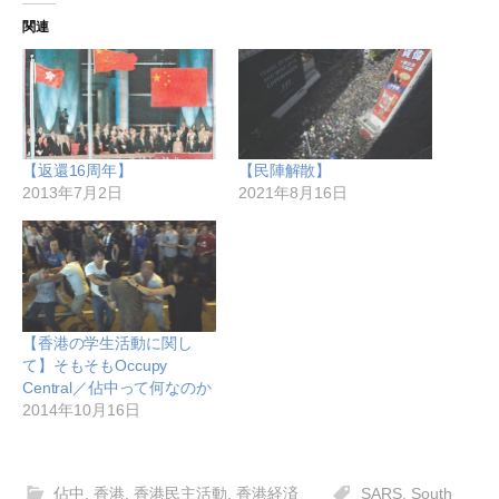
関連
【返還16周年】
【民陣解散】
2013年7月2日
2021年8月16日
【香港の学生活動に関し
て】そもそもOccupy
Central／佔中って何なのか
2014年10月16日
佔中
,
香港
,
香港民主活動
,
香港経済
SARS
,
South