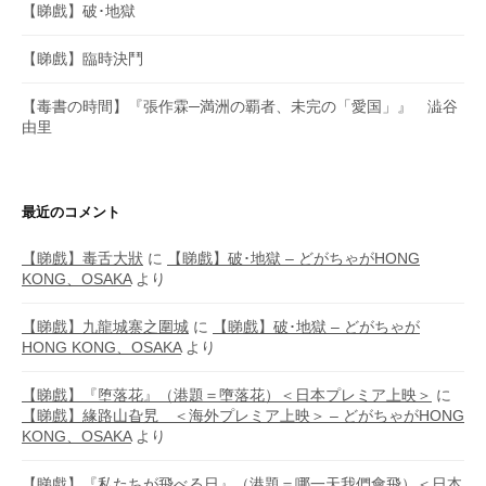
【睇戲】破･地獄
【睇戲】臨時決鬥
【毒書の時間】『張作霖─満洲の覇者、未完の「愛国」』 澁谷
由里
最近のコメント
【睇戲】毒舌大狀
に
【睇戲】破･地獄 – どがちゃがHONG
KONG、OSAKA
より
【睇戲】九龍城寨之圍城
に
【睇戲】破･地獄 – どがちゃが
HONG KONG、OSAKA
より
【睇戲】『堕落花』（港題＝墮落花）＜日本プレミア上映＞
に
【睇戲】緣路山旮旯 ＜海外プレミア上映＞ – どがちゃがHONG
KONG、OSAKA
より
【睇戲】『私たちが飛べる日』（港題＝哪一天我們會飛）＜日本