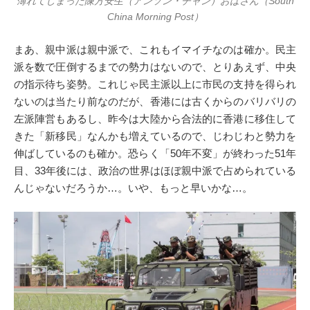
薄れてしまった陳方安生（アンソン・チャン）おばさん（South
China Morning Post）
まあ、親中派は親中派で、これもイマイチなのは確か。民主
派を数で圧倒するまでの勢力はないので、とりあえず、中央
の指示待ち姿勢。これじゃ民主派以上に市民の支持を得られ
ないのは当たり前なのだが、香港には古くからのバリバリの
左派陣営もあるし、昨今は大陸から合法的に香港に移住して
きた「新移民」なんかも増えているので、じわじわと勢力を
伸ばしているのも確か。恐らく「50年不変」が終わった51年
目、33年後には、政治の世界はほぼ親中派で占められている
んじゃないだろうか…。いや、もっと早いかな…。