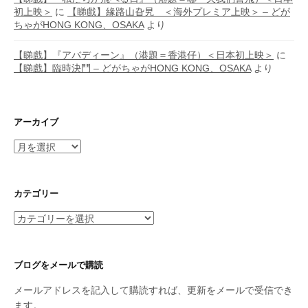
初上映＞
に
【睇戲】緣路山旮旯 ＜海外プレミア上映＞ – どが
ちゃがHONG KONG、OSAKA
より
【睇戲】『アバディーン』（港題＝香港仔）＜日本初上映＞
に
【睇戲】臨時決鬥 – どがちゃがHONG KONG、OSAKA
より
アーカイブ
ア
ー
カ
イ
カテゴリー
ブ
カ
テ
ゴ
リ
ブログをメールで購読
ー
メールアドレスを記入して購読すれば、更新をメールで受信でき
ます。