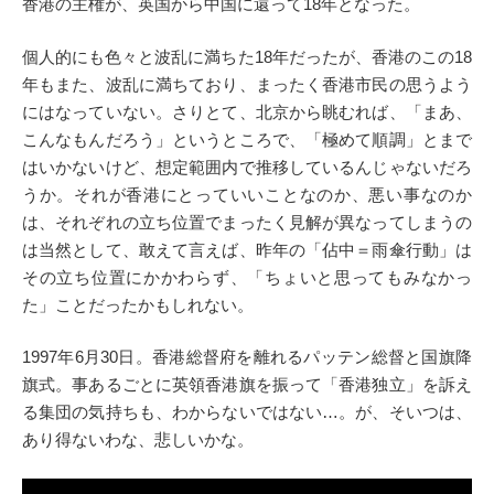
香港の主権が、英国から中国に還って18年となった。
個人的にも色々と波乱に満ちた18年だったが、香港のこの18
年もまた、波乱に満ちており、まったく香港市民の思うよう
にはなっていない。さりとて、北京から眺むれば、「まあ、
こんなもんだろう」というところで、「極めて順調」とまで
はいかないけど、想定範囲内で推移しているんじゃないだろ
うか。それが香港にとっていいことなのか、悪い事なのか
は、それぞれの立ち位置でまったく見解が異なってしまうの
は当然として、敢えて言えば、昨年の「佔中＝雨傘行動」は
その立ち位置にかかわらず、「ちょいと思ってもみなかっ
た」ことだったかもしれない。
1997年6月30日。香港総督府を離れるパッテン総督と国旗降
旗式。事あるごとに英領香港旗を振って「香港独立」を訴え
る集団の気持ちも、わからないではない…。が、そいつは、
あり得ないわな、悲しいかな。