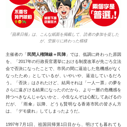
『蘋果日報』は、こんな紙面を掲載して、読者の参加を促した
が、空振りに終わった模様
主催者の「
民間人権陣線＝民陣
」では、低調に終わった原因
を、「2017年の行政長官選挙における制度改革が先ごろ立法
会で否決になったことで、市民の間に逼迫した危機感がなく
なったため」としているが、いやいや、逼迫しているだろ
う。「否決」はされたけど、結局それは「一人一票」の夢を
さらに遠ざける結果になったのだから、より一層の危機感を
持つべきなんじゃないかと、小生なんぞは心配してあげるの
だが、「雨傘」以降、どうも賢明なる香港市民の皆さん方
は、「デモ疲れ」してしまったようだ。
1997年7月1日、祖国回帰第1日目から、明けても暮れても