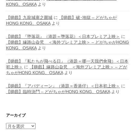
KONG、OSAKA
より
【睇戲】九龍城寨之圍城
に
【睇戲】破･地獄 – どがちゃが
HONG KONG、OSAKA
より
【睇戲】『堕落花』（港題＝墮落花）＜日本プレミア上映＞
に
【睇戲】緣路山旮旯 ＜海外プレミア上映＞ – どがちゃがHONG
KONG、OSAKA
より
【睇戲】『私たちが飛べる日』（港題＝哪一天我們會飛）＜日本
初上映＞
に
【睇戲】緣路山旮旯 ＜海外プレミア上映＞ – どが
ちゃがHONG KONG、OSAKA
より
【睇戲】『アバディーン』（港題＝香港仔）＜日本初上映＞
に
【睇戲】臨時決鬥 – どがちゃがHONG KONG、OSAKA
より
アーカイブ
ア
ー