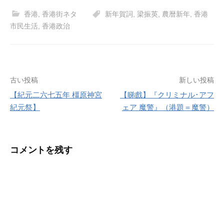
香港
,
香港街ネタ
新年賀詞
,
梁振英
,
農暦新年
,
香港
市民生活
,
香港政治
投
古い投稿
新しい投稿
【紀元二六七五年 橿原神宮
【睇戲】『クリミナル･アフ
稿
紀元祭】
ェア 魔警』（港題＝魔警）
ナ
ビ
コメントを残す
ゲ
ー
シ
ョ