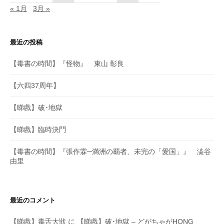
« 1月
3月 »
最近の投稿
【毒書の時間】『怪物』 東山 彰良
【六四37周年】
【睇戲】破･地獄
【睇戲】臨時決鬥
【毒書の時間】『張作霖─満洲の覇者、未完の「愛国」』 澁谷
由里
最近のコメント
【睇戲】毒舌大狀
に
【睇戲】破･地獄 – どがちゃがHONG