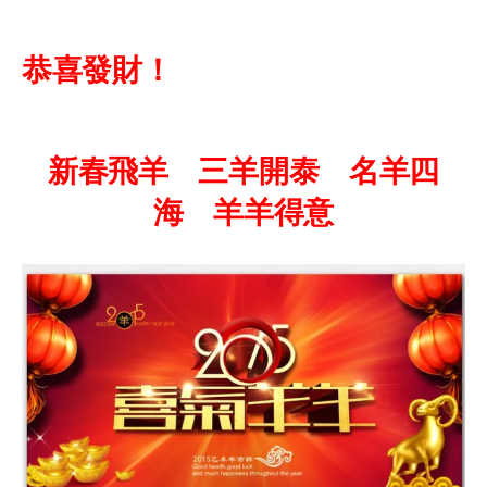
恭喜發財！
新春飛羊 三羊開泰 名羊四
海 羊羊得意