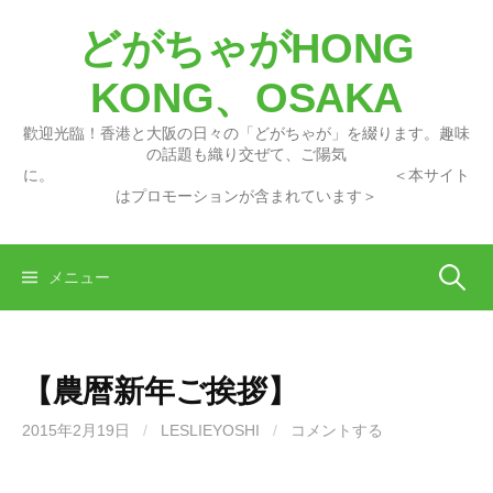
コ
どがちゃがHONG
ン
テ
KONG、OSAKA
ン
ツ
歡迎光臨！香港と大阪の日々の「どがちゃが」を綴ります。趣味
へ
の話題も織り交ぜて、ご陽気
に。 ＜本サイト
ス
はプロモーションが含まれています＞
キ
ッ
プ
検
メニュー
索:
【農暦新年ご挨拶】
2015年2月19日
/
LESLIEYOSHI
/
コメントする