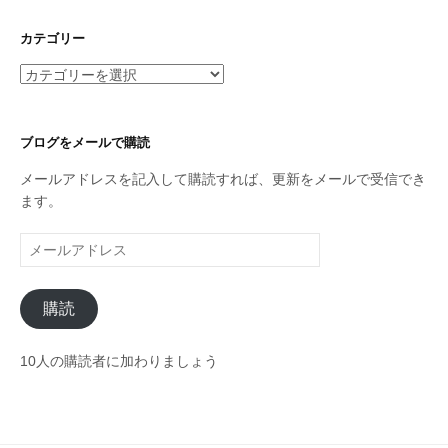
カ
イ
カテゴリー
ブ
カ
テ
ゴ
リ
ブログをメールで購読
ー
メールアドレスを記入して購読すれば、更新をメールで受信でき
ます。
メ
ー
ル
購読
ア
ド
レ
10人の購読者に加わりましょう
ス