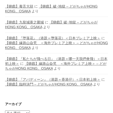
【睇戲】毒舌大狀
に
【睇戲】破･地獄 – どがちゃがHONG
KONG、OSAKA
より
【睇戲】九龍城寨之圍城
に
【睇戲】破･地獄 – どがちゃが
HONG KONG、OSAKA
より
【睇戲】『堕落花』（港題＝墮落花）＜日本プレミア上映＞
に
【睇戲】緣路山旮旯 ＜海外プレミア上映＞ – どがちゃがHONG
KONG、OSAKA
より
【睇戲】『私たちが飛べる日』（港題＝哪一天我們會飛）＜日本
初上映＞
に
【睇戲】緣路山旮旯 ＜海外プレミア上映＞ – どが
ちゃがHONG KONG、OSAKA
より
【睇戲】『アバディーン』（港題＝香港仔）＜日本初上映＞
に
【睇戲】臨時決鬥 – どがちゃがHONG KONG、OSAKA
より
アーカイブ
ア