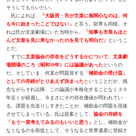
そうしてもらいたい。
氏によれば、
「大阪府・市が文楽に無関心なのは、何
も今に始まったことではない」
と言う。財界も同様。そ
れは氏が文楽劇場にいた当時から、
「知事も市長もほと
んど文楽を見に来なかったのを見ても明白だ」
というこ
とだ。
すでに
文楽協会の存在をどうするかについて、
文楽劇
場開場のころ（昭和
年）には論議があった
というの
59
だ。そしていま、何某が問題視する
「
補助金の受け皿」
としての存続がとりあえず
決まった
ということだが、残
念ながらそれ以降、この論議が本格化することなく３０
年近くが経過し、今まさにその存在価値が問われてい
る。課題を先送りしすぎたことが、補助金の問題を混迷
させてしまっている。氏は提案として、
協会の存続を
「もう一度考えてみるのもいいと思う」
とし、補助金が
なくなるのを前提として、そうなると世界遺産に登録さ