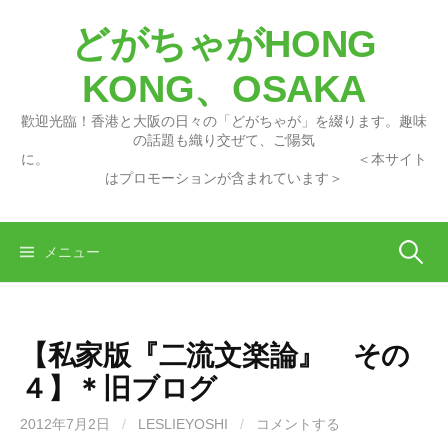
コ
どがちゃがHONG
ン
テ
KONG、OSAKA
ン
ツ
歡迎光臨！香港と大阪の日々の「どがちゃが」を綴ります。趣味
へ
の話題も織り交ぜて、ご陽気
に。 ＜本サイト
ス
はプロモーションが含まれています＞
キ
ッ
プ
検
メニュー
索:
【私家版『二流文楽論』 その
４】＊旧ブログ
2012年7月2日
/
LESLIEYOSHI
/
コメントする