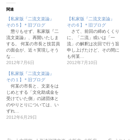
関連
【私家版『二流文楽論』
【私家版『二流文楽論』
その５】＊旧ブログ
その６】＊旧ブログ
懲りもせず、私家版『二
さて、前回の締めくくり
流文楽論』、再開いたしま
に、「二流」或いは「一
する。 何某の市長と技芸員
流」の解釈は次回で行う旨
の面会が、近々実現しそう
申し上げたけど、その間に
な…
も何某…
2012年7月6日
2012年7月10日
【私家版『二流文楽論』
その１】＊旧ブログ
何某の市長と、文楽をは
じめとする「文化助成金を
受けていた側」の諸団体と
のやりとりについては、い
ずれ…
2012年6月29日