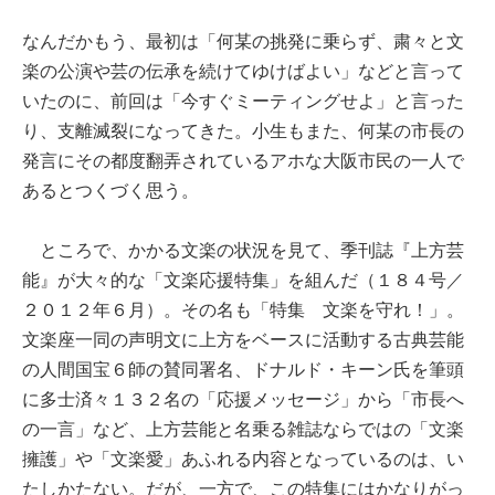
なんだかもう、最初は「何某の挑発に乗らず、粛々と文
楽の公演や芸の伝承を続けてゆけばよい」などと言って
いたのに、前回は「今すぐミーティングせよ」と言った
り、支離滅裂になってきた。小生もまた、何某の市長の
発言にその都度翻弄されているアホな大阪市民の一人で
あるとつくづく思う。
ところで、かかる文楽の状況を見て、季刊誌『上方芸
能』が大々的な「文楽応援特集」を組んだ（１８４号／
２０１２年６月）。その名も「特集 文楽を守れ！」。
文楽座一同の声明文に上方をベースに活動する古典芸能
の人間国宝６師の賛同署名、ドナルド・キーン氏を筆頭
に多士済々１３２名の「応援メッセージ」から「市長へ
の一言」など、上方芸能と名乗る雑誌ならではの「文楽
擁護」や「文楽愛」あふれる内容となっているのは、い
たしかたない。だが、一方で、この特集にはかなりがっ