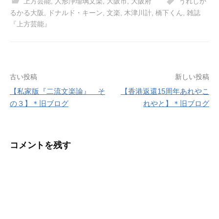
上方芸能
,
人形浄瑠璃文楽
,
大阪市
,
大阪府
うれしか
るかる大阪
,
ドナルド・キーン
,
文楽
,
木津川計
,
橋下くん
,
雑誌
『上方芸能』
投
古い投稿
新しい投稿
【私家版『二流文楽論』 そ
【香港返還15周年あれやこ
稿
の３】＊旧ブログ
れやと】＊旧ブログ
ナ
ビ
コメントを残す
ゲ
ー
シ
ョ