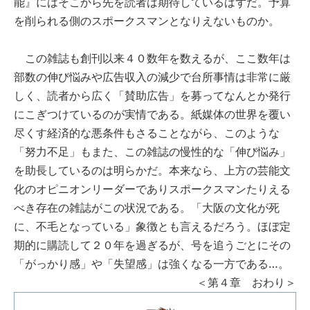
能』にはそこから先を読者は期待しているはずだ。予算
を削られる側のスポークスマンとなりえないものか。
この雑誌も創刊以来４０数年を数えるが、ここ数年は
部数の伸び悩みや広告収入の減少で台所事情は非常に厳
しく、読者から広く「賛助広告」を募ってなんとか発行
にこぎつけているのが実情である。紙媒体の世界を覆い
尽くす経済的な悪条件もさることながら、このような
「努力不足」もまた、この雑誌の慢性的な「伸び悩み」
を助長しているのは明らかだ。本来なら、上方の芸能文
化のオピニオンリーダーでありスポークスマンたりえる
べき存在の雑誌がこの状況である。「大阪の文化が死
に、不毛となっている」象徴とも言えるだろう。ほぼ定
期的に購読して２０年を過ぎるが、号を追うごとにその
「がっかり感」や「失望感」は強くなる一方である…。
＜第４章 おわり＞