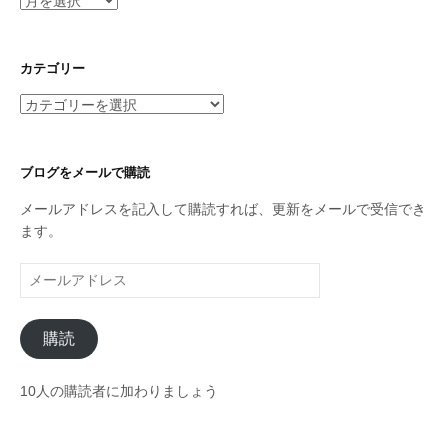
ー
カ
イ
カテゴリー
ブ
カ
テ
ゴ
リ
ブログをメールで購読
ー
メールアドレスを記入して購読すれば、更新をメールで受信でき
ます。
メ
ー
ル
購読
ア
ド
レ
10人の購読者に加わりましょう
ス