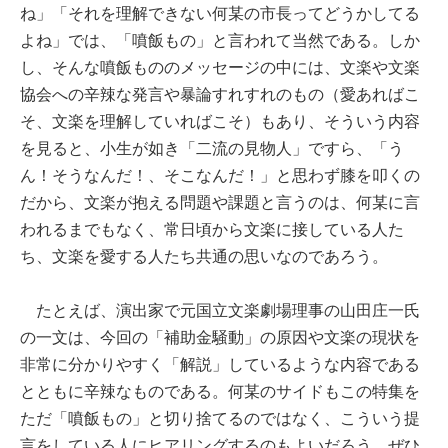
ね」「それを理解できない何某の市長ってどうかしてる
よね」では、「噴飯もの」と言われて当然である。しか
し、そんな噴飯もののメッセージの中には、文楽や文楽
協会への辛辣な発言や暴論すれすれのもの（愛あればこ
そ、文楽を理解していればこそ）もあり、そういう内容
を見ると、小生が如き「二流の見物人」ですら、「う
ん！そうなんだ！、そこなんだ！」と思わず膝を叩くの
だから、文楽が抱える問題や課題と言うのは、何某に言
われるまでもなく、常日頃から文楽に接している人た
ち、文楽を愛する人たち共通の思いなのであろう。
たとえば、演出家で元国立文楽劇場理事の山田庄一氏
の一文は、今回の「補助金騒動」の原因や文楽の現状を
非常に分かりやすく「解説」しているような内容である
とともに辛辣なものである。何某のサイドもこの特集を
ただ「噴飯もの」と切り捨てるのではなく、こういう提
言をしている人にヒアリングするのもよいだろう。ぜひ