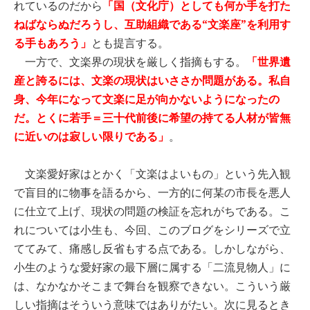
れているのだから
「国（文化庁）としても何か手を打た
ねばならぬだろうし、互助組織である“文楽座”を利用す
る手もあろう」
とも提言する。
一方で、文楽界の現状を厳しく指摘もする。
「世界遺
産と誇るには、文楽の現状はいささか問題がある。私自
身、今年になって文楽に足が向かないようになったの
だ。とくに若手＝三十代前後に希望の持てる人材が皆無
に近いのは寂しい限りである」
。
文楽愛好家はとかく「文楽はよいもの」という先入観
で盲目的に物事を語るから、一方的に何某の市長を悪人
に仕立て上げ、現状の問題の検証を忘れがちである。こ
れについては小生も、今回、このブログをシリーズで立
ててみて、痛感し反省もする点である。しかしながら、
小生のような愛好家の最下層に属する「二流見物人」に
は、なかなかそこまで舞台を観察できない。こういう厳
しい指摘はそういう意味ではありがたい。次に見るとき