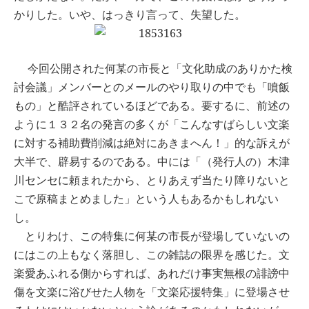
かりした。いや、はっきり言って、失望した。
今回公開された何某の市長と「文化助成のありかた検
討会議」メンバーとのメールのやり取りの中でも「噴飯
もの」と酷評されているほどである。要するに、前述の
ように１３２名の発言の多くが「こんなすばらしい文楽
に対する補助費削減は絶対にあきまへん！」的な訴えが
大半で、辟易するのである。中には「（発行人の）木津
川センセに頼まれたから、とりあえず当たり障りないと
こで原稿まとめました」という人もあるかもしれない
し。
とりわけ、この特集に何某の市長が登場していないの
にはこの上もなく落胆し、この雑誌の限界を感じた。文
楽愛あふれる側からすれば、あれだけ事実無根の誹謗中
傷を文楽に浴びせた人物を「文楽応援特集」に登場させ