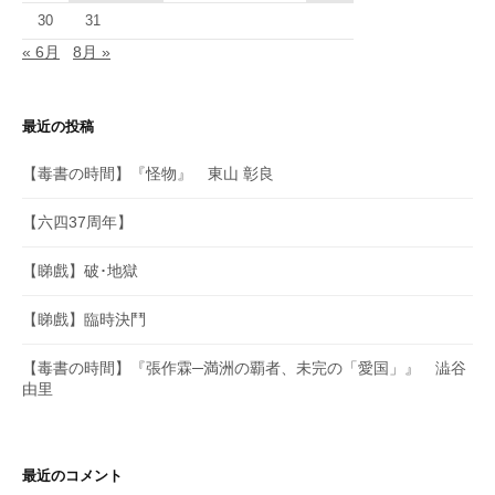
30
31
« 6月
8月 »
最近の投稿
【毒書の時間】『怪物』 東山 彰良
【六四37周年】
【睇戲】破･地獄
【睇戲】臨時決鬥
【毒書の時間】『張作霖─満洲の覇者、未完の「愛国」』 澁谷
由里
最近のコメント