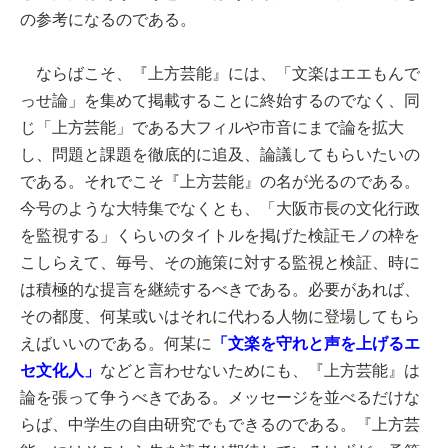
の参考になるのである。
ならばこそ、『上方芸能』には、「文楽はエエもんで
っせ論」を集めて掲載することに終始するのでなく、同
じ「上方芸能」である大フィルや市音にまで論を拡大
し、問題と課題を徹底的に追及、論議してもらいたいの
である。それでこそ『上方芸能』の名が光るのである。
今号のような大特集でなくとも、「大阪市長の文化行政
を監視する」くらいのタイトルを掲げた検証モノの枠を
こしらえて、毎号、その施策に対する監視と検証、時に
は積極的な提言を継続するべきである。必要があれば、
その都度、何某或いはそれに代わる人物に登場してもら
えばいいのである。何某に
「文楽を守れと声を上げるエ
セ文化人」
などと言わせないためにも、『上方芸能』は
論を張って争うべきである。メッセージを並べるだけな
らば、中学生の自由研究でもできるのである。『上方芸