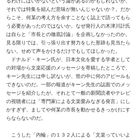
るわけにはいかないという論があるのかもしれないが、
それでは特集を組んだ意味が無いんじゃないか？。だか
らこそ、何某の考え方を余すことなく誌上で語ってもら
う必要があったのではないか。なぜ発行人の木津川計氏
は自らと「市長との徹底討論」を企画しなかったのか。
見る限りでは、引っ張り出す努力をした形跡も見当たら
ない。せめて声をかけるだけでもしてほしかった。
ドナルド・キーン氏が、日本文化を愛する学者として
の対場から文楽応援のメッセージを寄稿したところで、
キーン先生には申し訳ないが、世の中に何のアピールも
できないのだ。一部の報道がキーン先生の誌面でのメッ
セージを紹介したが、それとて一般の新聞読者やテレビ
の視聴者には「専門家による文楽愛みなぎる発言」にし
かすぎず、ましてや何某の市長を動かせるきっかけにす
らならないのだ。
こうした「内輪」の１３２人による「文楽っていいよ