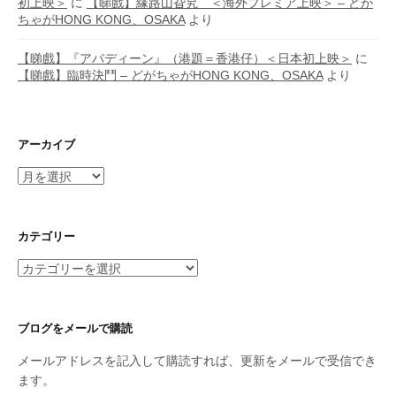
初上映＞
に
【睇戲】緣路山旮旯 ＜海外プレミア上映＞ – どが
ちゃがHONG KONG、OSAKA
より
【睇戲】『アバディーン』（港題＝香港仔）＜日本初上映＞
に
【睇戲】臨時決鬥 – どがちゃがHONG KONG、OSAKA
より
アーカイブ
ア
ー
カ
イ
カテゴリー
ブ
カ
テ
ゴ
リ
ブログをメールで購読
ー
メールアドレスを記入して購読すれば、更新をメールで受信でき
ます。