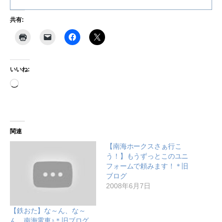
共有:
いいね:
読
み
込
み
関連
中…
【南海ホークスさぁ行こ
う！】もうずっとこのユニ
フォームで頼みます！＊旧
ブログ
2008年6月7日
【鉄おた】な～ん、な～
ん、南海電車♪＊旧ブログ