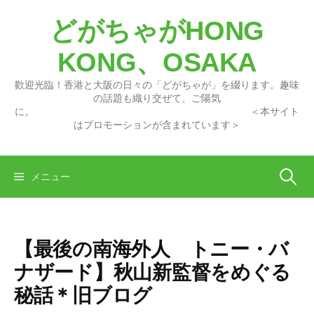
コ
どがちゃがHONG
ン
テ
KONG、OSAKA
ン
ツ
歡迎光臨！香港と大阪の日々の「どがちゃが」を綴ります。趣味
へ
の話題も織り交ぜて、ご陽気
に。 ＜本サイト
ス
はプロモーションが含まれています＞
キ
ッ
プ
検
メニュー
索:
【最後の南海外人 トニー・バ
ナザード】秋山新監督をめぐる
秘話＊旧ブログ