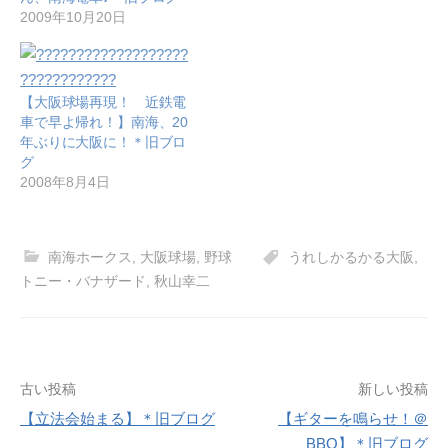
2009年10月20日
【大阪球場再現！ 近鉄電
車で早よ帰れ！】南海、20
年ぶりに大阪に！＊旧ブロ
グ
2008年8月4日
南海ホークス
,
大阪球場
,
野球
うれしかるかる大阪
,
トニー・バナザード
,
秋山幸二
投
古い投稿
新しい投稿
【立法会始まる】＊旧ブログ
【ギターを鳴らせ！＠
稿
BBQ】＊旧ブログ