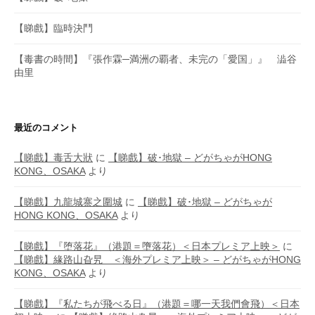
【睇戲】臨時決鬥
【毒書の時間】『張作霖─満洲の覇者、未完の「愛国」』 澁谷
由里
最近のコメント
【睇戲】毒舌大狀
に
【睇戲】破･地獄 – どがちゃがHONG
KONG、OSAKA
より
【睇戲】九龍城寨之圍城
に
【睇戲】破･地獄 – どがちゃが
HONG KONG、OSAKA
より
【睇戲】『堕落花』（港題＝墮落花）＜日本プレミア上映＞
に
【睇戲】緣路山旮旯 ＜海外プレミア上映＞ – どがちゃがHONG
KONG、OSAKA
より
【睇戲】『私たちが飛べる日』（港題＝哪一天我們會飛）＜日本