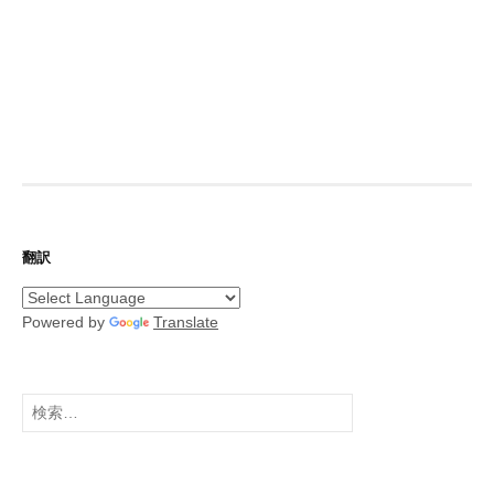
翻訳
Powered by
Translate
検
索: