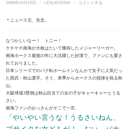
2008年10月10日
/
LESLIEYOSHI
/
コメントする
＊ニュース元、失念。
なつかしいなー！ トニー！
ケチケチ南海が大枚はたいて獲得したメジャーリーガー。
南海ホークス最後の年に大活躍した好漢で、ファンにも愛さ
れておりました。
日本シリーズでのバク転ホームインなんかで女子に人気だっ
た西武・秋山選手。そう、来季からホークスの指揮を執る秋
山。
大阪球場3塁側は秋山目当ての女の子がキャーキャーとうる
さい。
南海ファンのおっさんがそこで一言。
「やいやい言うな！うるさいねん、