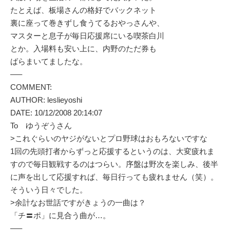
たとえば、板場さんの格好でバックネット
裏に座って巻きずし食うてるおやっさんや、
マスターと息子が毎日応援席にいる喫茶白川
とか。入場料も安い上に、内野のただ券も
ばらまいてましたな。
—–
COMMENT:
AUTHOR: leslieyoshi
DATE: 10/12/2008 20:14:07
To ゆうぞうさん
>これぐらいのヤジがないとプロ野球はおもろないですな
1回の先頭打者からずっと応援するというのは、大変疲れま
すので毎日観戦するのはつらい。序盤は野次を楽しみ、後半
に声を出して応援すれば、毎日行っても疲れません（笑）。
そういう日々でした。
>余計なお世話ですがきょうの一曲は？
「チ〓ポ」に見合う曲が…。
—–