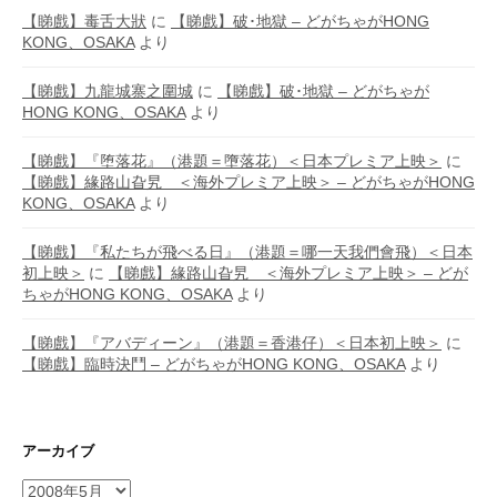
【睇戲】毒舌大狀
に
【睇戲】破･地獄 – どがちゃがHONG
KONG、OSAKA
より
【睇戲】九龍城寨之圍城
に
【睇戲】破･地獄 – どがちゃが
HONG KONG、OSAKA
より
【睇戲】『堕落花』（港題＝墮落花）＜日本プレミア上映＞
に
【睇戲】緣路山旮旯 ＜海外プレミア上映＞ – どがちゃがHONG
KONG、OSAKA
より
【睇戲】『私たちが飛べる日』（港題＝哪一天我們會飛）＜日本
初上映＞
に
【睇戲】緣路山旮旯 ＜海外プレミア上映＞ – どが
ちゃがHONG KONG、OSAKA
より
【睇戲】『アバディーン』（港題＝香港仔）＜日本初上映＞
に
【睇戲】臨時決鬥 – どがちゃがHONG KONG、OSAKA
より
アーカイブ
ア