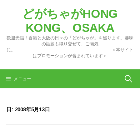
コ
どがちゃがHONG
ン
テ
KONG、OSAKA
ン
ツ
歡迎光臨！香港と大阪の日々の「どがちゃが」を綴ります。趣味
へ
の話題も織り交ぜて、ご陽気
に。 ＜本サイト
ス
はプロモーションが含まれています＞
キ
ッ
プ
検
メニュー
索:
日:
2008年5月13日