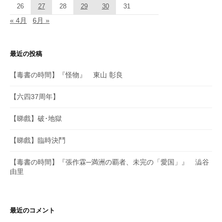
26
27
28
29
30
31
« 4月
6月 »
最近の投稿
【毒書の時間】『怪物』 東山 彰良
【六四37周年】
【睇戲】破･地獄
【睇戲】臨時決鬥
【毒書の時間】『張作霖─満洲の覇者、未完の「愛国」』 澁谷
由里
最近のコメント