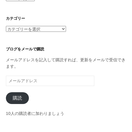
ー
カ
イ
カテゴリー
ブ
カ
テ
ゴ
リ
ブログをメールで購読
ー
メールアドレスを記入して購読すれば、更新をメールで受信でき
ます。
メ
ー
ル
購読
ア
ド
レ
10人の購読者に加わりましょう
ス