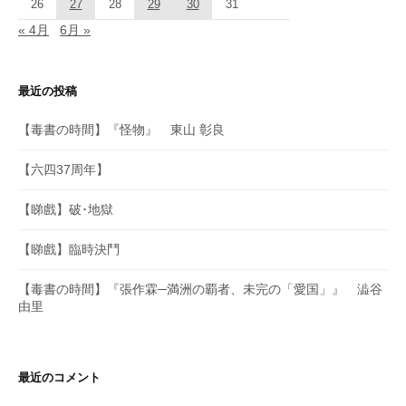
26
27
28
29
30
31
« 4月
6月 »
最近の投稿
【毒書の時間】『怪物』 東山 彰良
【六四37周年】
【睇戲】破･地獄
【睇戲】臨時決鬥
【毒書の時間】『張作霖─満洲の覇者、未完の「愛国」』 澁谷
由里
最近のコメント