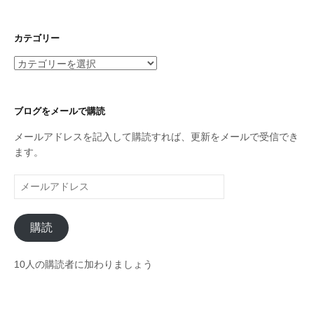
ー
カ
イ
カテゴリー
ブ
カ
テ
ゴ
リ
ブログをメールで購読
ー
メールアドレスを記入して購読すれば、更新をメールで受信でき
ます。
メ
ー
ル
購読
ア
ド
レ
10人の購読者に加わりましょう
ス