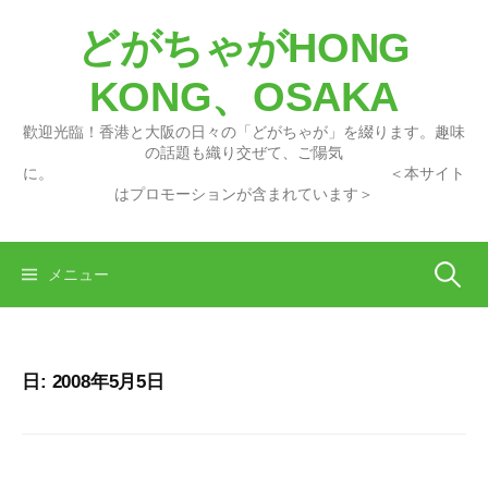
コ
どがちゃがHONG
ン
テ
KONG、OSAKA
ン
ツ
歡迎光臨！香港と大阪の日々の「どがちゃが」を綴ります。趣味
へ
の話題も織り交ぜて、ご陽気
に。 ＜本サイト
ス
はプロモーションが含まれています＞
キ
ッ
プ
検
メニュー
索:
日:
2008年5月5日