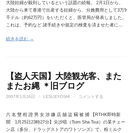
大陸妊婦が殺到しているという話題の続報。 2月1日から、
大陸から来て香港で出産する妊婦から、分娩費用として3万9
千ドル（約62万円）をいただくと、医管局が発表しました。
これは、予約など 諸手続きや規定の検査を済ませた者に…
続きを読む →
【盗人天国】大陸観光客、また
またお縄 ＊旧ブログ
2007年1月26日
/
LESLIEYOSHI
/
コメントする
六 名 雙 程 證 男 女 涉 嫌 店 舖 盜 竊 被 捕 【RTHK即時新
聞 1月25日23時27分】尖沙咀（Tsim Sha Tsui）の某チェー
ン店（多分、ドラッグストアのワトソンズ）で、粉ミルク