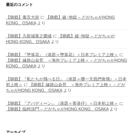
最近のコメント
【睇戲】毒舌大狀
に
【睇戲】破･地獄 – どがちゃがHONG
KONG、OSAKA
より
【睇戲】九龍城寨之圍城
に
【睇戲】破･地獄 – どがちゃが
HONG KONG、OSAKA
より
【睇戲】『堕落花』（港題＝墮落花）＜日本プレミア上映＞
に
【睇戲】緣路山旮旯 ＜海外プレミア上映＞ – どがちゃがHONG
KONG、OSAKA
より
【睇戲】『私たちが飛べる日』（港題＝哪一天我們會飛）＜日本
初上映＞
に
【睇戲】緣路山旮旯 ＜海外プレミア上映＞ – どが
ちゃがHONG KONG、OSAKA
より
【睇戲】『アバディーン』（港題＝香港仔）＜日本初上映＞
に
【睇戲】臨時決鬥 – どがちゃがHONG KONG、OSAKA
より
アーカイブ