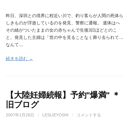
昨日、深圳との境界に程近い川で、釣り客らが人間の死体ら
しきものが浮遊しているのを発見、警察に通報。 遺体はへ
その緒がついたままの女の赤ちゃんで生後3日ほどとのこ
と。発見した主婦は「世の中を見ることなく葬り去られて…
なんて…
続きを読む →
【大陸妊婦続報】予約"爆満" ＊
旧ブログ
2007年1月28日
/
LESLIEYOSHI
/
コメントする