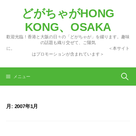
コ
どがちゃがHONG
ン
テ
KONG、OSAKA
ン
ツ
歡迎光臨！香港と大阪の日々の「どがちゃが」を綴ります。趣味
へ
の話題も織り交ぜて、ご陽気
に。 ＜本サイト
ス
はプロモーションが含まれています＞
キ
ッ
プ
検
メニュー
索:
月:
2007年1月