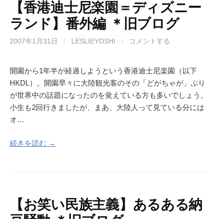
【香港迪士尼楽園＝ディズニー
ランド】番外編 ＊旧ブログ
2007年1月31日
/
LESLIEYOSHI
/
コメントする
開園から1年半が経過しようという香港迪士尼楽園（以下
HKDL）。開園早々に大陸観光客のその「どがちゃが」ぶり
が世界中の話題になったのを覚えている方も多いでしょう。
小生も2回行きましたが、まあ、大陸人って見ている分には
オ…
続きを読む →
【お笑い民族主義】あるある納