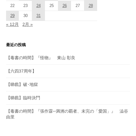
22
23
24
25
26
27
28
29
30
31
« 12月
2月 »
最近の投稿
【毒書の時間】『怪物』 東山 彰良
【六四37周年】
【睇戲】破･地獄
【睇戲】臨時決鬥
【毒書の時間】『張作霖─満洲の覇者、未完の「愛国」』 澁谷
由里