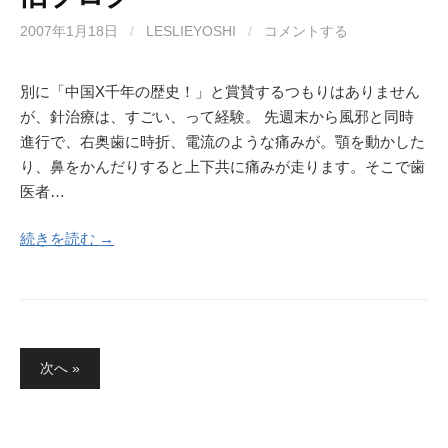
2007年1月18日
/
LESLIEYOSHI
/
コメントする
別に「中国X千年の歴史！」と賞賛するつもりはありません
が、針治療は、すごい、って経験。 先週末から風邪と同時
進行で、右奥歯に時折、電流のような痛みが。顎を動かした
り、鼻をかんだりすると上下共に痛みが走ります。そこで歯
医者…
続きを読む →
投
次へ »
稿
の