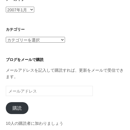
ア
ー
カ
イ
カテゴリー
ブ
カ
テ
ゴ
リ
ブログをメールで購読
ー
メールアドレスを記入して購読すれば、更新をメールで受信でき
ます。
メ
ー
ル
購読
ア
ド
レ
10人の購読者に加わりましょう
ス