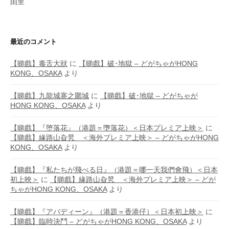
由里
最近のコメント
【睇戲】毒舌大狀
に
【睇戲】破･地獄 – どがちゃがHONG
KONG、OSAKA
より
【睇戲】九龍城寨之圍城
に
【睇戲】破･地獄 – どがちゃが
HONG KONG、OSAKA
より
【睇戲】『堕落花』（港題＝墮落花）＜日本プレミア上映＞
に
【睇戲】緣路山旮旯 ＜海外プレミア上映＞ – どがちゃがHONG
KONG、OSAKA
より
【睇戲】『私たちが飛べる日』（港題＝哪一天我們會飛）＜日本
初上映＞
に
【睇戲】緣路山旮旯 ＜海外プレミア上映＞ – どが
ちゃがHONG KONG、OSAKA
より
【睇戲】『アバディーン』（港題＝香港仔）＜日本初上映＞
に
【睇戲】臨時決鬥 – どがちゃがHONG KONG、OSAKA
より