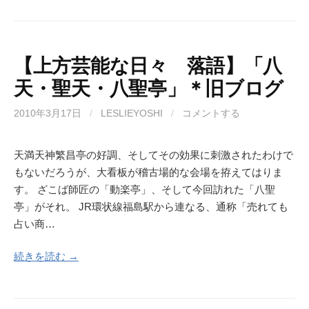
【上方芸能な日々 落語】「八
天・聖天・八聖亭」＊旧ブログ
2010年3月17日
/
LESLIEYOSHI
/
コメントする
天満天神繁昌亭の好調、そしてその効果に刺激されたわけで
もないだろうが、大看板が稽古場的な会場を拵えてはりま
す。 ざこば師匠の「動楽亭」、そして今回訪れた「八聖
亭」がそれ。 JR環状線福島駅から連なる、通称「売れても
占い商…
続きを読む →