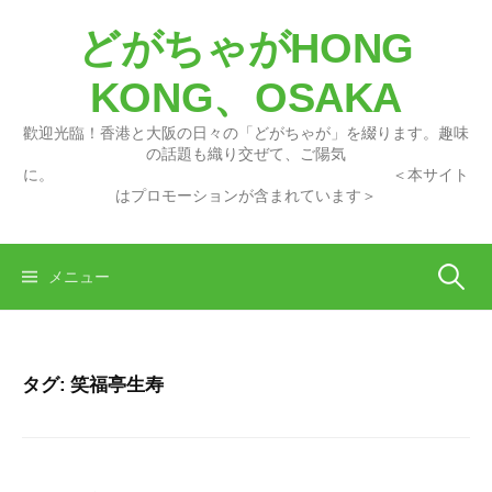
コ
どがちゃがHONG
ン
テ
KONG、OSAKA
ン
ツ
歡迎光臨！香港と大阪の日々の「どがちゃが」を綴ります。趣味
へ
の話題も織り交ぜて、ご陽気
に。 ＜本サイト
ス
はプロモーションが含まれています＞
キ
ッ
プ
検
メニュー
索:
タグ:
笑福亭生寿