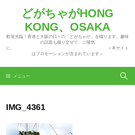
コ
どがちゃがHONG
ン
テ
KONG、OSAKA
ン
ツ
歡迎光臨！香港と大阪の日々の「どがちゃが」を綴ります。趣味
へ
の話題も織り交ぜて、ご陽気
に。 ＜本サイト
ス
はプロモーションが含まれています＞
キ
ッ
プ
検
メニュー
索:
IMG_4361