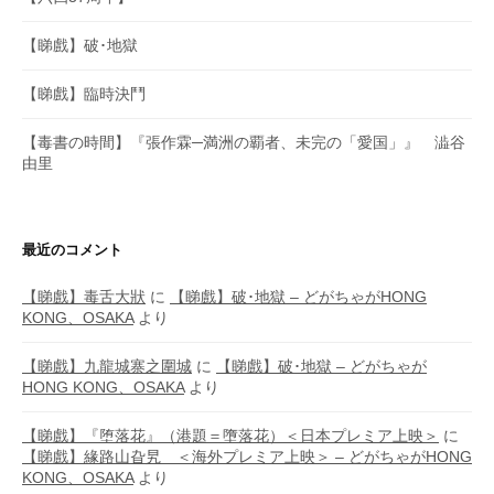
【睇戲】破･地獄
【睇戲】臨時決鬥
【毒書の時間】『張作霖─満洲の覇者、未完の「愛国」』 澁谷
由里
最近のコメント
【睇戲】毒舌大狀
に
【睇戲】破･地獄 – どがちゃがHONG
KONG、OSAKA
より
【睇戲】九龍城寨之圍城
に
【睇戲】破･地獄 – どがちゃが
HONG KONG、OSAKA
より
【睇戲】『堕落花』（港題＝墮落花）＜日本プレミア上映＞
に
【睇戲】緣路山旮旯 ＜海外プレミア上映＞ – どがちゃがHONG
KONG、OSAKA
より