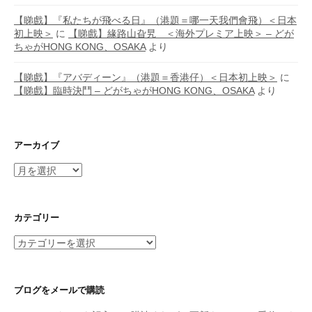
【睇戲】『私たちが飛べる日』（港題＝哪一天我們會飛）＜日本
初上映＞
に
【睇戲】緣路山旮旯 ＜海外プレミア上映＞ – どが
ちゃがHONG KONG、OSAKA
より
【睇戲】『アバディーン』（港題＝香港仔）＜日本初上映＞
に
【睇戲】臨時決鬥 – どがちゃがHONG KONG、OSAKA
より
アーカイブ
ア
ー
カ
イ
カテゴリー
ブ
カ
テ
ゴ
リ
ブログをメールで購読
ー