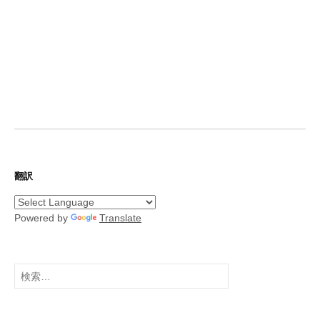
翻訳
Powered by
Translate
検
索: