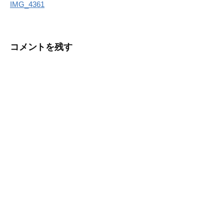
IMG_4361
稿
ナ
コメントを残す
ビ
ゲ
ー
シ
ョ
ン