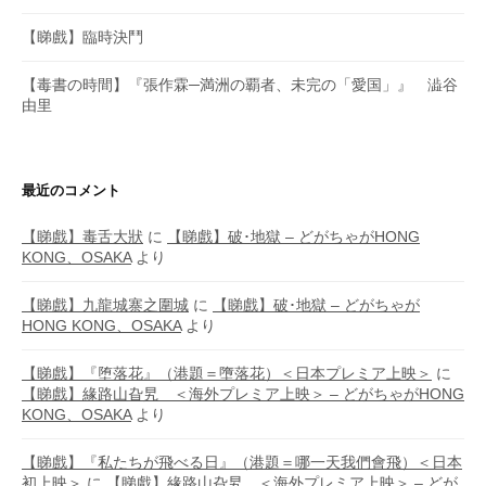
【睇戲】臨時決鬥
【毒書の時間】『張作霖─満洲の覇者、未完の「愛国」』 澁谷
由里
最近のコメント
【睇戲】毒舌大狀
に
【睇戲】破･地獄 – どがちゃがHONG
KONG、OSAKA
より
【睇戲】九龍城寨之圍城
に
【睇戲】破･地獄 – どがちゃが
HONG KONG、OSAKA
より
【睇戲】『堕落花』（港題＝墮落花）＜日本プレミア上映＞
に
【睇戲】緣路山旮旯 ＜海外プレミア上映＞ – どがちゃがHONG
KONG、OSAKA
より
【睇戲】『私たちが飛べる日』（港題＝哪一天我們會飛）＜日本
初上映＞
に
【睇戲】緣路山旮旯 ＜海外プレミア上映＞ – どが