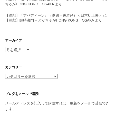
ちゃがHONG KONG、OSAKA
より
【睇戲】『アバディーン』（港題＝香港仔）＜日本初上映＞
に
【睇戲】臨時決鬥 – どがちゃがHONG KONG、OSAKA
より
アーカイブ
ア
ー
カ
イ
カテゴリー
ブ
カ
テ
ゴ
リ
ブログをメールで購読
ー
メールアドレスを記入して購読すれば、更新をメールで受信でき
ます。