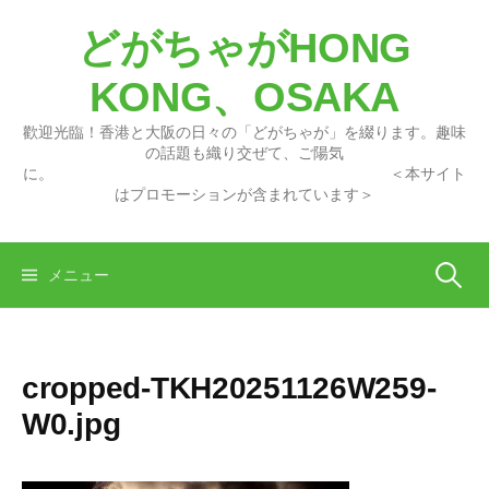
コ
どがちゃがHONG
ン
テ
KONG、OSAKA
ン
ツ
歡迎光臨！香港と大阪の日々の「どがちゃが」を綴ります。趣味
へ
の話題も織り交ぜて、ご陽気
に。 ＜本サイト
ス
はプロモーションが含まれています＞
キ
ッ
プ
検
メニュー
索:
cropped-TKH20251126W259-
W0.jpg