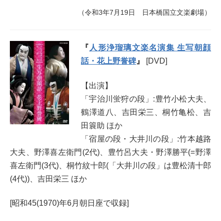
（令和3年7月19日 日本橋国立文楽劇場）
『
人形浄瑠璃文楽名演集 生写朝顔
話・花上野誉碑
』
[DVD]
【出演】
「宇治川蛍狩の段」:豊竹小松大夫、
鶴澤道八、吉田栄三、桐竹亀松、吉
田簑助 ほか
「宿屋の段・大井川の段」:竹本越路
大夫、野澤喜左衛門(2代)、豊竹呂大夫・野澤勝平(=野澤
喜左衛門(3代)、桐竹紋十郎(「大井川の段」は豊松清十郎
(4代))、吉田栄三 ほか
[昭和45(1970)年6月朝日座で収録]