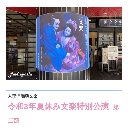
人形浄瑠璃文楽
令和3年夏休み文楽特別公演
第
二部