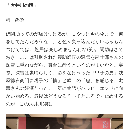
「大井川の段」
靖 錦糸
奴関助ってのが駆けつけるが、こやつは今の今まで、何
をしてたんだろうな…。と色々突っ込んだりいちゃもん
つけてては、芝居は楽しめませんわな(笑)。関助はさて
おき、ここは引退された簑助師匠の深雪を勘十郎さんの
深雪に重ねながら、舞台に酔うというのがよいかと。実
際、深雪は素晴らしく、命をなげうった「甲子の男」戎
屋徳右衛門に親子の「情」と武士の「忠」を感じる。勘
壽さんの好演だった。一気に物語がハッピーエンドに向
かい始める、最後はどうなる？ってところで寸止めする
のが、この大井川(笑)。