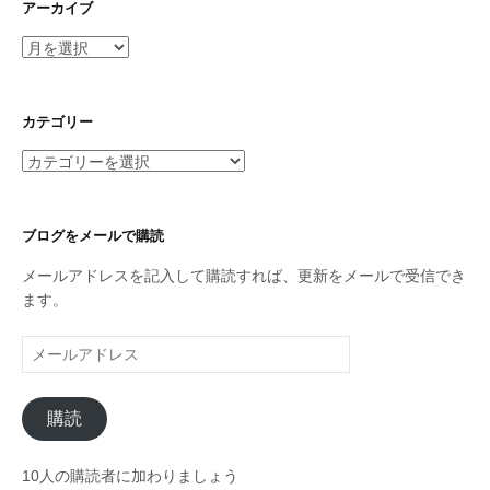
アーカイブ
ア
ー
カ
イ
カテゴリー
ブ
カ
テ
ゴ
リ
ブログをメールで購読
ー
メールアドレスを記入して購読すれば、更新をメールで受信でき
ます。
メ
ー
ル
購読
ア
ド
レ
10人の購読者に加わりましょう