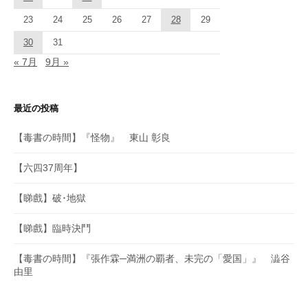
23
24
25
26
27
28
29
30
31
« 7月
9月 »
最近の投稿
【毒書の時間】『怪物』 東山 彰良
【六四37周年】
【睇戲】破･地獄
【睇戲】臨時決鬥
【毒書の時間】『張作霖─満洲の覇者、未完の「愛国」』 澁谷
由里