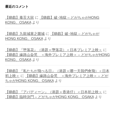
最近のコメント
【睇戲】毒舌大狀
に
【睇戲】破･地獄 – どがちゃがHONG
KONG、OSAKA
より
【睇戲】九龍城寨之圍城
に
【睇戲】破･地獄 – どがちゃが
HONG KONG、OSAKA
より
【睇戲】『堕落花』（港題＝墮落花）＜日本プレミア上映＞
に
【睇戲】緣路山旮旯 ＜海外プレミア上映＞ – どがちゃがHONG
KONG、OSAKA
より
【睇戲】『私たちが飛べる日』（港題＝哪一天我們會飛）＜日本
初上映＞
に
【睇戲】緣路山旮旯 ＜海外プレミア上映＞ – どが
ちゃがHONG KONG、OSAKA
より
【睇戲】『アバディーン』（港題＝香港仔）＜日本初上映＞
に
【睇戲】臨時決鬥 – どがちゃがHONG KONG、OSAKA
より