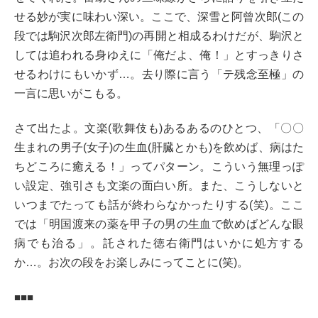
せる妙が実に味わい深い。ここで、深雪と阿曾次郎(この
段では駒沢次郎左衛門)の再開と相成るわけだが、駒沢と
しては追われる身ゆえに「俺だよ、俺！」とすっきりさ
せるわけにもいかず…。去り際に言う「テ残念至極」の
一言に思いがこもる。
さて出たよ。文楽(歌舞伎も)あるあるのひとつ、「〇〇
生まれの男子(女子)の生血(肝臓とかも)を飲めば、病はた
ちどころに癒える！」ってパターン。こういう無理っぽ
い設定、強引さも文楽の面白い所。また、こうしないと
いつまでたっても話が終わらなかったりする(笑)。ここ
では「明国渡来の薬を甲子の男の生血で飲めばどんな眼
病でも治る」。託された徳右衛門はいかに処方する
か…。お次の段をお楽しみにってことに(笑)。
■■■