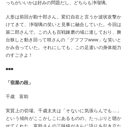
っちがいいかは好みの問題だし、どちらも浄瑠璃。
人形は前回が勘十郎さん。変幻自在と言うか波状攻撃か
けてきて、浄瑠璃の笑いと見事に融合していた。今回は
簑二郎さんで。この人も百戦錬磨の域に達しており、舞
台狭しと動き回って咲さんの「グフフフwww」な笑いと
かみ合っていた。それにしても、この足遣いの身体能力
のすごさよ！
■■■
「宿屋の段」
千歳 富助
実質上の切場。千歳太夫は
「そないに気張らんでも…」
という傾向がここかしこにあるものの、たっぷりと聴か
せてくれた。富助さんの三味線がさらに語りを引き立た