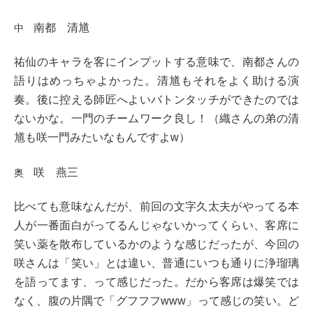
南都 清馗
中
祐仙のキャラを客にインプットする意味で、南都さんの
語りはめっちゃよかった。清馗もそれをよく助ける演
奏。後に控える師匠へよいバトンタッチができたのでは
ないかな。一門のチームワーク良し！（織さんの弟の清
馗も咲一門みたいなもんですよw）
咲 燕三
奥
比べても意味なんだが、前回の文字久太夫がやってる本
人が一番面白がってるんじゃないかってくらい、客席に
笑い薬を散布しているかのような感じだったが、今回の
咲さんは「笑い」とは違い、普通にいつも通りに浄瑠璃
を語ってます、って感じだった。だから客席は爆笑では
なく、腹の片隅で「グフフフwww」って感じの笑い。ど