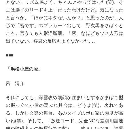
とない、リズム感よく、ちゃんとやってはった(笑)。そ
こは勝平のリードも上手だったわけだけど。気になった
と言うか、「ほかにネタないんか？」と思ったのが、人
形で「密です」のプラカード出して、野次馬をさばくと
ころ。言うても人形浄瑠璃。「密」なほどもツメ人形は
出ていない。客席の反応もよくなかった…。
■■■
「浜松小屋の段」
呂 清介
それにしても、深雪改め朝顔が住まいとするかまぼこ型
の掘っ立て小屋の裏ぶれ具合は、どうよ(笑)。哀れであ
る。しかし文楽の舞台、あのタイプのボロ家の頻度が高
いね(笑)。そして、「放送コード」完全NGな差別用語連
発や障碍者への侮辱行為の数々…。痛ましいなあ、深雪