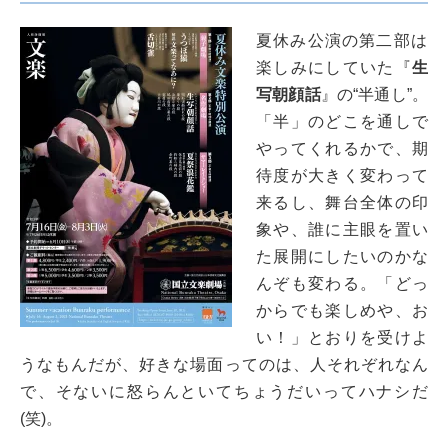
夏休み公演の第二部は
楽しみにしていた『
生
写朝顔話
』の“半通し”。
「半」のどこを通しで
やってくれるかで、期
待度が大きく変わって
来るし、舞台全体の印
象や、誰に主眼を置い
た展開にしたいのかな
んぞも変わる。「どっ
からでも楽しめや、お
い！」とおりを受けよ
うなもんだが、好きな場面ってのは、人それぞれなん
で、そないに怒らんといてちょうだいってハナシだ
(笑)。