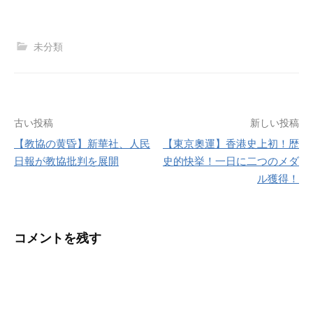
未分類
投
古い投稿
新しい投稿
【教協の黄昏】新華社、人民
【東京奧運】香港史上初！歴
稿
日報が教協批判を展開
史的快挙！一日に二つのメダ
ナ
ル獲得！
ビ
ゲ
コメントを残す
ー
シ