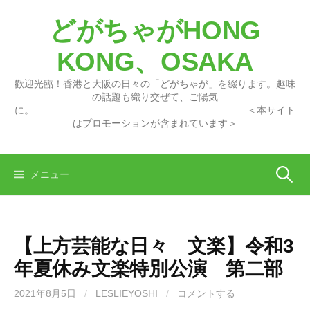
コ
どがちゃがHONG
ン
テ
KONG、OSAKA
ン
ツ
歡迎光臨！香港と大阪の日々の「どがちゃが」を綴ります。趣味
へ
の話題も織り交ぜて、ご陽気
に。 ＜本サイト
ス
はプロモーションが含まれています＞
キ
ッ
プ
検
メニュー
索:
【上方芸能な日々 文楽】令和3
年夏休み文楽特別公演 第二部
2021年8月5日
/
LESLIEYOSHI
/
コメントする