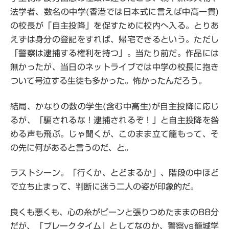
法学者、数名の中学(香港では日本式に言えば中高一貫)
の校長が「自主投降」を促すために校内へ入る。とりあ
えずは身分の登記をすれば、帰宅できるという。ただし
「警察は逮捕する権利を持つ」。当たり前だ。作品には
無かったが、当日のネットライブでは中学の校長に抱き
ついて号泣する生徒も多かった。怖かったんだろう。
結局、かなりの数の学生(含む中高生)が自主投降に応じ
るが、「騙されるな！逮捕されるぞ！」と自主投降を咎
める声も飛ぶ。じゃ聞くが、このまま立て籠もって、そ
の先に何があると言うのだ、と。
ラストシーン。「行くか、とどまるか」、階段の中ほど
で立ち止まって、判断に迷う二人の姿が印象的だ。
良くも悪くも、心の糸がピーンと張りつめたままの88分
だが、「ブレークタイム」としてなのか、警察vs籠城学