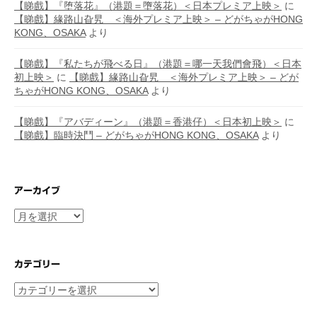
【睇戲】『堕落花』（港題＝墮落花）＜日本プレミア上映＞
に
【睇戲】緣路山旮旯 ＜海外プレミア上映＞ – どがちゃがHONG
KONG、OSAKA
より
【睇戲】『私たちが飛べる日』（港題＝哪一天我們會飛）＜日本
初上映＞
に
【睇戲】緣路山旮旯 ＜海外プレミア上映＞ – どが
ちゃがHONG KONG、OSAKA
より
【睇戲】『アバディーン』（港題＝香港仔）＜日本初上映＞
に
【睇戲】臨時決鬥 – どがちゃがHONG KONG、OSAKA
より
アーカイブ
ア
ー
カ
イ
カテゴリー
ブ
カ
テ