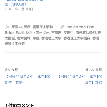
題：地厚天高）
2021年6月30日
反送中
,
睇戲
,
香港民主活動
Inside the Red
Brick Wall
,
シネ・ヌーヴォ
,
不割席
,
反送中
,
引き渡し条例
,
理
大囲城
,
理大圍城
,
睇戲
,
香港理工大学
,
香港理工大学衝突
,
香港
紀錄片工作者
古い投稿
新しい投稿
投
【回歸24周年＆中共成立100
【回歸24周年＆中共成立100
稿
周年】其壱
周年】其弐
ナ
ビ
1件のコメント