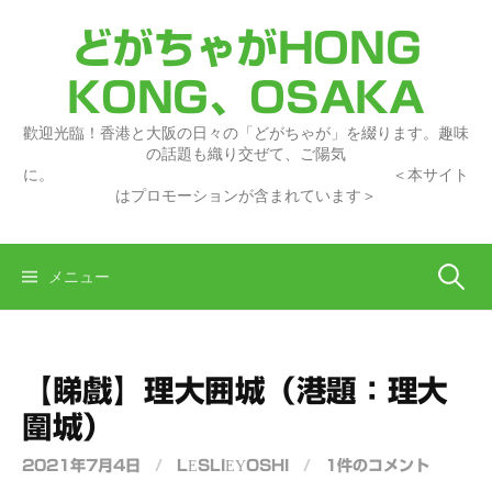
コ
どがちゃがHONG
ン
テ
KONG、OSAKA
ン
ツ
歡迎光臨！香港と大阪の日々の「どがちゃが」を綴ります。趣味
へ
の話題も織り交ぜて、ご陽気
に。 ＜本サイト
ス
はプロモーションが含まれています＞
キ
ッ
プ
検
メニュー
索:
【睇戲】理大囲城（港題：理大
圍城）
2021年7月4日
/
LESLIEYOSHI
/
1件のコメント