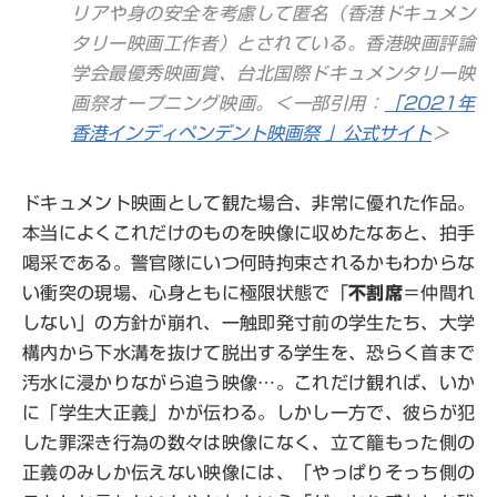
リアや身の安全を考慮して匿名（香港ドキュメン
タリー映画工作者）とされている。香港映画評論
学会最優秀映画賞、台北国際ドキュメンタリー映
画祭オープニング映画。＜一部引用：
「2021年
香港インディペンデント映画祭 」公式サイト
＞
ドキュメント映画として観た場合、非常に優れた作品。
本当によくこれだけのものを映像に収めたなあと、拍手
喝采である。警官隊にいつ何時拘束されるかもわからな
い衝突の現場、心身ともに極限状態で「
不割席
＝仲間れ
しない」の方針が崩れ、一触即発寸前の学生たち、大学
構内から下水溝を抜けて脱出する学生を、恐らく首まで
汚水に浸かりながら追う映像…。これだけ観れば、いか
に「学生大正義」かが伝わる。しかし一方で、彼らが犯
した罪深き行為の数々は映像になく、立て籠もった側の
正義のみしか伝えない映像には、「やっぱりそっち側の