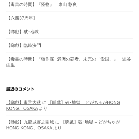
【毒書の時間】『怪物』 東山 彰良
【六四37周年】
【睇戲】破･地獄
【睇戲】臨時決鬥
【毒書の時間】『張作霖─満洲の覇者、未完の「愛国」』 澁谷
由里
最近のコメント
【睇戲】毒舌大狀
に
【睇戲】破･地獄 – どがちゃがHONG
KONG、OSAKA
より
【睇戲】九龍城寨之圍城
に
【睇戲】破･地獄 – どがちゃが
HONG KONG、OSAKA
より