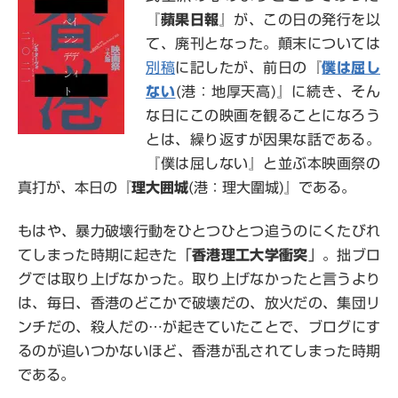
『
蘋果日報
』が、この日の発行を以
て、廃刊となった。顛末については
別稿
に記したが、前日の『
僕は屈し
ない
(港：地厚天高)』に続き、そん
な日にこの映画を観ることになろう
とは、繰り返すが因果な話である。
『僕は屈しない』と並ぶ本映画祭の
真打が、本日の『
理大囲城
(港：理大圍城)』である。
もはや、暴力破壊行動をひとつひとつ追うのにくたびれ
てしまった時期に起きた「
香港理工大学衝突
」。拙ブロ
グでは取り上げなかった。取り上げなかったと言うより
は、毎日、香港のどこかで破壊だの、放火だの、集団リ
ンチだの、殺人だの…が起きていたことで、ブログにす
るのが追いつかないほど、香港が乱されてしまった時期
である。