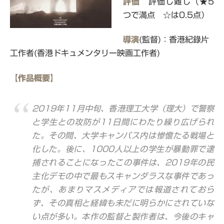
評価
評価し難し（★5
つで満点 ☆は0.5点）
導演
(監督)：香港紀錄片
工作者(香港ドキュメンタリー映画工作者)
【作品概要】
2019年11月中旬、香港理工大学（理大）で警察
と学生との攻防が11日間にわたり繰り広げられ
た。その間、大学キャンパス内は惨憺たる戦場と
化した。後に、1000人以上の学生が暴動罪で逮
捕されることになったこの事件は、2019年の民
主化デモの中で最もスキャンダラスな事件であっ
たが、あまりマスメディアでは報道されておら
ず、その真相と経緯も未だに明らかにされていな
い点が多い。本作の監督と製作者は、今後のキャ