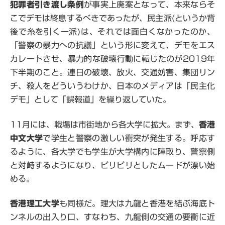
犯罪者引き渡し条例
が事実上廃案となって、本来ならそ
こでデモは終息するべきであったが、民主派(というか背
後で糸を引く一派)は、それでは面白くなかったのか、
「警察の暴力への抗議」という形に変えて、デモをエス
カレートさせ、暴力的な破壊行動に転じたのが2019年
下半期のこと。連日の破壊、放火、交通妨害、集団リン
チ、殺人をどういうわけか、日本のメディアは「民主化
デモ」として「誤報道」を繰り返していた。
11月には、戦場は市街地から各大学に拡大。まず、
香港
中文大学
で学生と警察の激しい衝突が発生する。呼応す
るように、各大学でも学生が大学構内に陣取り、警察側
と対峙するようになり、ピリピリとしたムードが漂い始
める。
香港理工大学
も同様だ。理大は九龍と香港を結ぶ海底ト
ンネルの出入り口、すなわち、九龍側の交通の要衝に近