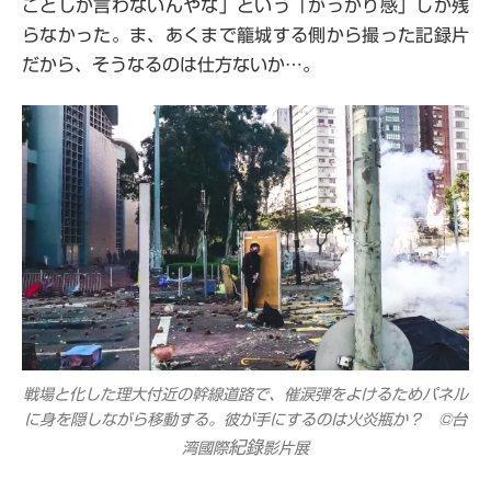
ことしか言わないんやな」という「がっかり感」しか残
らなかった。ま、あくまで籠城する側から撮った記録片
だから、そうなるのは仕方ないか…。
戦場と化した理大付近の幹線道路で、催涙弾をよけるためパネル
に身を隠しながら移動する。彼が手にするのは火炎瓶か？ ©台
紀錄
湾國際
影片展