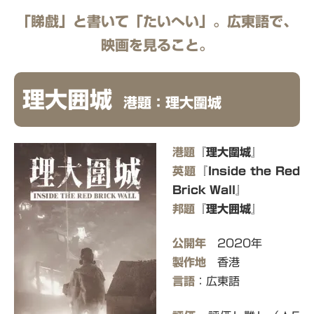
「睇戲」と書いて「たいへい」。広東語で、
映画を見ること。
理大囲城
港
題：理大圍城
港題
『理大圍城』
英題
『Inside the Red
Brick Wall』
邦題
『理大囲城』
公開年
2020年
製作地
香港
言語
：広東語