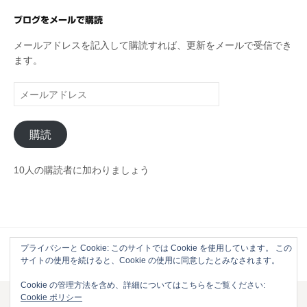
ゴ
リ
ブログをメールで購読
ー
メールアドレスを記入して購読すれば、更新をメールで受信でき
ます。
メ
ー
ル
購読
ア
ド
レ
10人の購読者に加わりましょう
ス
プライバシーと Cookie: このサイトでは Cookie を使用しています。 この
Powered by
WordPress
|
Theme by
Themehaus
サイトの使用を続けると、Cookie の使用に同意したとみなされます。
Cookie の管理方法を含め、詳細についてはこちらをご覧ください:
Cookie ポリシー