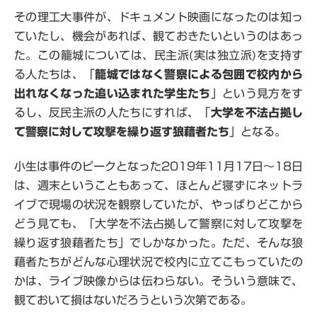
その理工大事件が、ドキュメント映画になったのは知っ
ていたし、機会があれば、観ておきたいというのはあっ
た。この籠城については、民主派(実は独立派)を支持す
る人たちは、「
籠城ではなく警察による包囲で校内から
出れなくなった追い込まれた学生たち
」という見方をす
るし、反民主派の人たちにすれば、「
大学を不法占拠し
て警察に対して攻撃を繰り返す狼藉者たち
」となる。
小生は事件のピークとなった2019年11月17日～18日
は、週末ということもあって、ほとんど寝ずにネットラ
イブで現場の状況を観察していたが、やっぱりどこから
どう見ても、「大学を不法占拠して警察に対して攻撃を
繰り返す狼藉者たち」でしかなかった。ただ、そんな狼
藉者たちがどんな心理状況で校内に立てこもっていたの
かは、ライブ映像からは伝わらない。そういう意味で、
観ておいて損はないだろうという次第である。