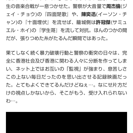
生の音楽合戦が一息つかせた。警察が大音量で
周杰倫
(ジ
ェイ・チョウ)の『四面楚歌』や、
陳奕迅
(イーソン・チ
ャン)の『十面埋伏』を流せば、籠城側は
許冠傑
(サミュ
エル・ホイ)の『学生哥』を流して対抗。ほんのつかの間
だが、張りつめた糸がたるんだ瞬間ではあった。
果てしなく続く暴力破壊行動と警察の衝突の日々は、完
全に香港社会及び香港に関わる人々に分断を作ってしま
い、ネット上ではお互いの「監視」が強まり、息苦しさ
この上ない毎日だったのを思い出させる記録映画だっ
た。とてもよくできてるんだけどねぇ…。なにせ片方だ
けの視点しかないから、そこがもう、受け入れられない
わ…。