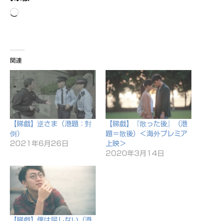
読
み
込
み
関連
中…
【睇戲】逆さま（港題：對
【睇戲】『散った後』（港
倒）
題＝散後）＜海外プレミア
2021年6月26日
上映＞
2020年3月14日
【睇戲】僕は屈しない（港