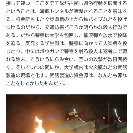
接して建つ。ここをデモ隊が占拠し過激行動を展開する
ということは、海底トンネルが遮断されることを意味す
る。料金所をまたぐ歩道橋の上から鉄パイプなどを投げ
つけるのだから、交通妨害どころか明らかな殺人行為で
ある。だから警察は大学を包囲し、催涙弾や放水で投降
を迫る。反発する学生側は、警察に向かって火炎瓶を投
じたり、中にはボウガンで警官を射る殺人未遂者まで現
れる始末。こういうにらみ合い、互いの攻撃が数日間続
く。そしていつの間にか、大学構内は火炎瓶などの武器
製造の現場と化す。武器製造の資金源は、なんとも罪な
ことをしでかしたもんだ…。