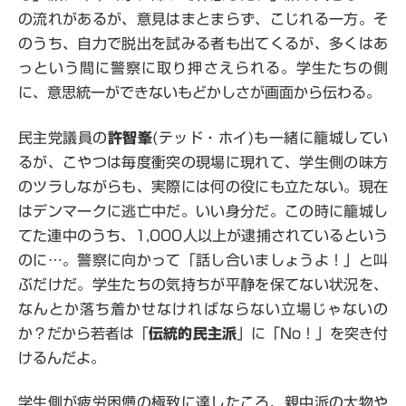
の流れがあるが、意見はまとまらず、こじれる一方。そ
のうち、自力で脱出を試みる者も出てくるが、多くはあ
っという間に警察に取り押さえられる。学生たちの側
に、意思統一ができないもどかしさが画面から伝わる。
民主党議員の
許智峯
(テッド・ホイ)も一緒に籠城してい
るが、こやつは毎度衝突の現場に現れて、学生側の味方
のツラしながらも、実際には何の役にも立たない。現在
はデンマークに逃亡中だ。いい身分だ。この時に籠城し
てた連中のうち、1,000人以上が逮捕されているという
のに…。警察に向かって「話し合いましょうよ！」と叫
ぶだけだ。学生たちの気持ちが平静を保てない状況を、
なんとか落ち着かせなければならない立場じゃないの
か？だから若者は「
伝統的民主派
」に「No！」を突き付
けるんだよ。
学生側が疲労困憊の極致に達したころ、親中派の大物や