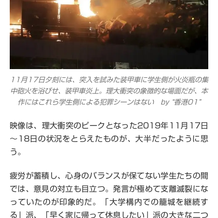
11月17日夕刻には、突入を試みた装甲車に学生側が火炎瓶の集
中砲火を浴びせ、装甲車炎上。理大衝突の象徴的な場面だが、本
作にはこれら学生側による犯罪シーンはない by “香港01”
映像は、理大衝突のピークとなった2019年11月17日
～18日の状況をとらえたものが、大半だったように思
う。
疲労が蓄積し、心身のバランスが保てない学生たちの間
では、意見の対立も目立つ。発言が極めて支離滅裂にな
っていたのが印象的だ。「大学構内での籠城を継続す
る」派、「早く家に帰って休息したい」派の大きな二つ