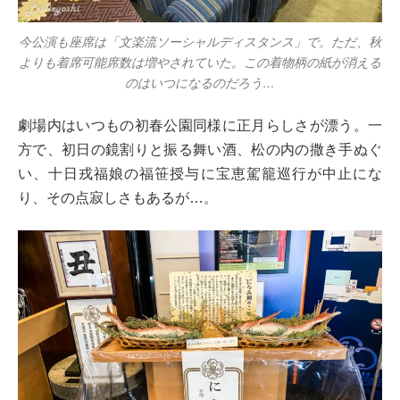
今公演も座席は「文楽流ソーシャルディスタンス」で。ただ、秋
よりも着席可能席数は増やされていた。この着物柄の紙が消える
のはいつになるのだろう…
劇場内はいつもの初春公園同様に正月らしさが漂う。一
方で、初日の鏡割りと振る舞い酒、松の内の撒き手ぬぐ
い、十日戎福娘の福笹授与に宝恵駕籠巡行が中止にな
り、その点寂しさもあるが…
。