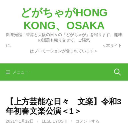
コ
どがちゃがHONG
ン
テ
KONG、OSAKA
ン
ツ
歡迎光臨！香港と大阪の日々の「どがちゃが」を綴ります。趣味
へ
の話題も織り交ぜて、ご陽気
に。 ＜本サイト
ス
はプロモーションが含まれています＞
キ
ッ
プ
検
メニュー
索:
【上方芸能な日々 文楽】令和3
年初春文楽公演＜1＞
2021年1月12日
/
LESLIEYOSHI
/
コメントする