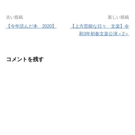
投
古い投稿
新しい投稿
【今年読んだ本 2020】
【上方芸能な日々 文楽】令
稿
和3年初春文楽公演＜2＞
ナ
ビ
コメントを残す
ゲ
ー
シ
ョ
ン