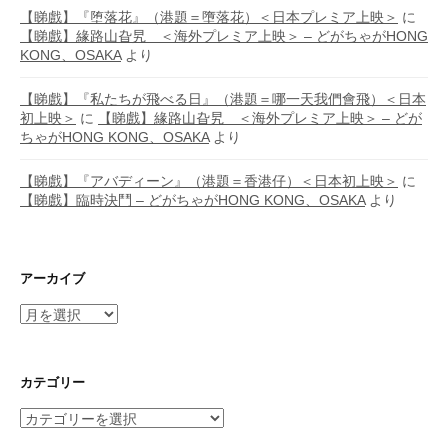
【睇戲】『堕落花』（港題＝墮落花）＜日本プレミア上映＞
に
【睇戲】緣路山旮旯 ＜海外プレミア上映＞ – どがちゃがHONG
KONG、OSAKA
より
【睇戲】『私たちが飛べる日』（港題＝哪一天我們會飛）＜日本
初上映＞
に
【睇戲】緣路山旮旯 ＜海外プレミア上映＞ – どが
ちゃがHONG KONG、OSAKA
より
【睇戲】『アバディーン』（港題＝香港仔）＜日本初上映＞
に
【睇戲】臨時決鬥 – どがちゃがHONG KONG、OSAKA
より
アーカイブ
ア
ー
カ
イ
カテゴリー
ブ
カ
テ