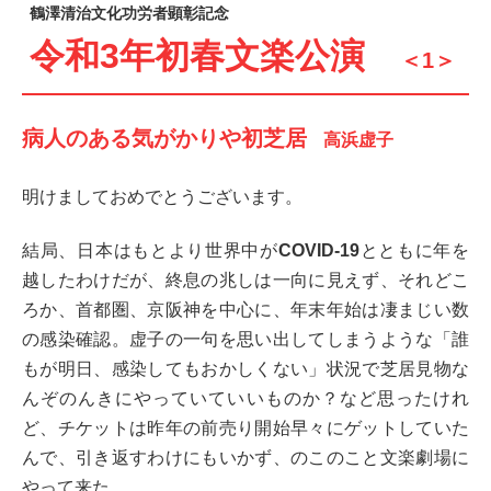
鶴澤清治文化功労者顕彰記念
令
和3年初春文楽公演
＜1＞
病人のある気がかりや初芝居
高浜虚子
明けましておめでとうございます。
結局、日本はもとより世界中が
COVID-19
とともに年を
越したわけだが、終息の兆しは一向に見えず、それどこ
ろか、首都圏、京阪神を中心に、年末年始は凄まじい数
の感染確認。虚子の一句を思い出してしまうような「誰
もが明日、感染してもおかしくない」状況で芝居見物な
んぞのんきにやっていていいものか？など思ったけれ
ど、チケットは昨年の前売り開始早々にゲットしていた
んで、引き返すわけにもいかず、のこのこと文楽劇場に
やって来た。