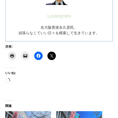
Leslieyoshi
在大阪香港永久居民。
頑張らなくていい日々を模索して生きています。
共有:
いいね:
読
み
込
み
関連
中…