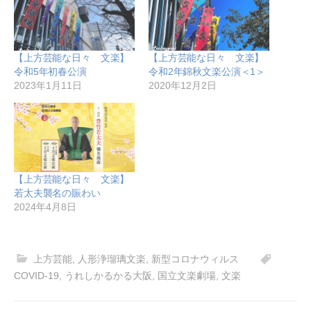
【上方芸能な日々 文楽】
【上方芸能な日々 文楽】
令和5年初春公演
令和2年錦秋文楽公演＜1＞
2023年1月11日
2020年12月2日
【上方芸能な日々 文楽】
若太夫襲名の賑わい
2024年4月8日
上方芸能
,
人形浄瑠璃文楽
,
新型コロナウィルス
COVID-19
,
うれしかるかる大阪
,
国立文楽劇場
,
文楽