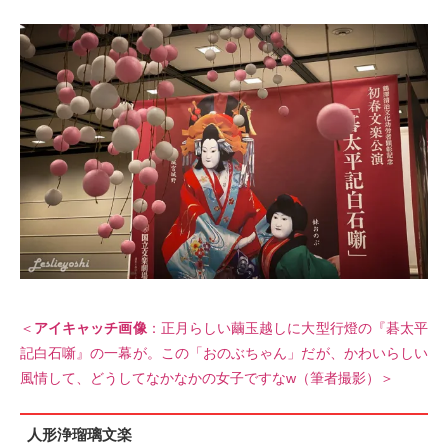
＜
アイキャッチ画像
：正月らしい繭玉越しに大型行燈の『碁太平
記白石噺』の一幕が。この「おのぶちゃん」だが、かわいらしい
風情して、どうしてなかなかの女子ですなw（筆者撮影）＞
人形浄瑠璃文楽