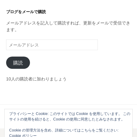
ゴ
リ
ブログをメールで購読
ー
メールアドレスを記入して購読すれば、更新をメールで受信でき
ます。
メ
ー
ル
購読
ア
ド
レ
10人の購読者に加わりましょう
ス
プライバシーと Cookie: このサイトでは Cookie を使用しています。 この
Powered by
WordPress
|
Theme by
Themehaus
サイトの使用を続けると、Cookie の使用に同意したとみなされます。
Cookie の管理方法を含め、詳細についてはこちらをご覧ください:
Cookie ポリシー