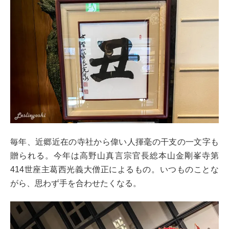
毎年、近郷近在の寺社から偉い人揮毫の干支の一文字も
贈られる。今年は高野山真言宗官長総本山金剛峯寺第
414世座主葛西光義大僧正によるもの。いつものことな
がら、思わず手を合わせたくなる。