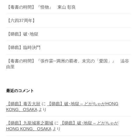
【毒書の時間】『怪物』 東山 彰良
【六四37周年】
【睇戲】破･地獄
【睇戲】臨時決鬥
【毒書の時間】『張作霖─満洲の覇者、未完の「愛国」』 澁谷
由里
最近のコメント
【睇戲】毒舌大狀
に
【睇戲】破･地獄 – どがちゃがHONG
KONG、OSAKA
より
【睇戲】九龍城寨之圍城
に
【睇戲】破･地獄 – どがちゃが
HONG KONG、OSAKA
より