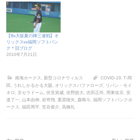
【Bs大坂夏の陣三連戦】オ
リックスvs福岡ソフトバン
ク＊旧ブログ
2010年7月21日
南海ホークス
,
新型コロナウィルス
COVID-19
,
T-岡
田
,
うれしかるかる大阪
,
オリックスバファローズ
,
リバン・モイ
ネロ
,
京セラドーム
,
伏見寅威
,
佐野皓大
,
吉田正尚
,
周東佑京
,
安
達了一
,
山本由伸
,
岩嵜翔
,
栗原陵矢
,
森唯斗
,
福岡ソフトバンクホ
ークス
,
福田周平
,
笠谷俊介
,
高橋礼