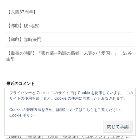
【六四37周年】
【睇戲】破･地獄
【睇戲】臨時決鬥
【毒書の時間】『張作霖─満洲の覇者、未完の「愛国」』 澁谷
由里
最近のコメント
プライバシーと Cookie: このサイトでは Cookie を使用しています。 この
【睇戲】毒舌大狀
に
【睇戲】破･地獄 – どがちゃがHONG
サイトの使用を続けると、Cookie の使用に同意したとみなされます。
KONG、OSAKA
より
Cookie の管理方法を含め、詳細についてはこちらをご覧ください:
Cookie ポリシー
【睇戲】九龍城寨之圍城
に
【睇戲】破･地獄 – どがちゃが
HONG KONG、OSAKA
より
【睇戲】『堕落花』（港題＝墮落花）＜日本プレミア上映＞
に