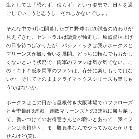
生としては「恐れず、侮らず」という姿勢で、日々を過
ごしていこうと思うし、それしかないでしょ。
そんな中で6月に開幕したプロ野球も120試合の終わりが
見えてきた。セントラルは讀賣が独走し、原監督胴上げ
の日を待つばかりだが、パシフィックは我がホークスと
マリーンズが競り合いを展開。どっちに転んでもおかし
くないという状況で、両軍のファンは気が気でない。こ
のドキドキ感を両軍のファンは、存分に楽しもうではな
いか。そしてそのままクライマックスシリーズも楽しも
うではないか。
ホークスはこの日から屋根付き大阪球場でバファローズ
と今季最終3連戦。難敵マリーンズとの3連戦に勝ち越し
て、勢いつけてのお得意さんとの戦いとあって、我々フ
ァンは余裕綽々。ま、勝負事なんでやってみなわかりま
せんけど(笑)。