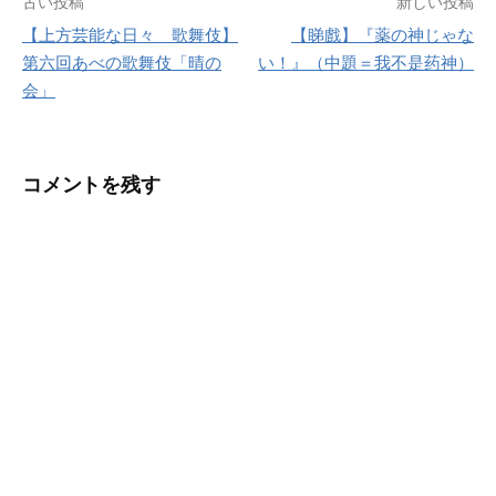
投
古い投稿
新しい投稿
【上方芸能な日々 歌舞伎】
【睇戲】『薬の神じゃな
稿
第六回あべの歌舞伎「晴の
い！』（中題＝我不是药神）
ナ
会」
ビ
ゲ
コメントを残す
ー
シ
ョ
ン