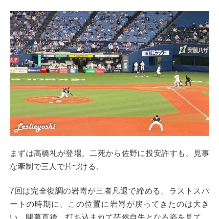
まずは高橋礼が登場。二死から佐野に投安許すも、見事
な牽制で三人で片づける。
7回は完全復調の岩嵜が三者凡退で締める。ラストスパ
ートの時期に、この位置に岩嵜が戻ってきたのは大き
い。開幕直後、打ち込まれて茫然自失となる姿を見て、