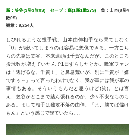
勝：笠谷(3勝3敗0S) セーブ：森(1勝1敗27S)
負：山本(8勝4
敗0S)
観衆：9,254人
しびれるような投手戦。山本由伸相手なら果てしなく
「0」が続いてしまうのは容易に想像できる。一方こち
らの先発は笠谷。本来週頭は千賀なんだが、このところ
投球数が増えていたんで1日ずらしたとか。敵軍ファン
は「逃げるな、千賀！」と鼻息荒いが、別に千賀が「嫌
ですぅ～」って言ったわけでなく、我が軍には我が軍の
事情もある。そういうもんだと思うけど(笑)。とは言
え、笠谷がどこまで踏ん張れるのか、少々不安なものも
ある。まして相手は難攻不落の由伸。「ま、勝てば儲け
もん」という感じで観ていたら…。