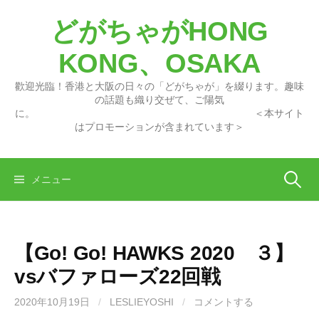
コ
どがちゃがHONG
ン
テ
KONG、OSAKA
ン
ツ
歡迎光臨！香港と大阪の日々の「どがちゃが」を綴ります。趣味
へ
の話題も織り交ぜて、ご陽気
に。 ＜本サイト
ス
はプロモーションが含まれています＞
キ
ッ
プ
検
メニュー
索:
【Go! Go! HAWKS 2020 ３】
vsバファローズ22回戦
2020年10月19日
/
LESLIEYOSHI
/
コメントする