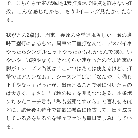
で、こちらも予定の5回を1安打投球で得点を許さない好
投。こんな感じだから、もう1イニング見たかったな
ぁ。
我が方の2点は、周東、栗原の今季進境著しい両君の適
時三塁打によるもの。周東の三塁打なんて、デスパイネ
やったらシングルヒットやったかもわからんで(笑)。い
やいや、冗談やなく、それくらい速かったのだよ周東の
脚が！シーズン当初は「こいつは足では使えるけど、打
撃ではアカンなぁ」、シーズン半ばは「なんや、守備も
下手やな～」だったが、出続けることで身に付いたもの
は大きく、まさに「収穫の秋」を迎えつつある。本多ポ
ンちゃんコーチ君も「私も必死ですから」と言わせるほ
どに、試合後も特守で貪欲に懸命に稽古して、日々成長
している姿を見るのを我々ファンも毎日楽しみにしてい
る。