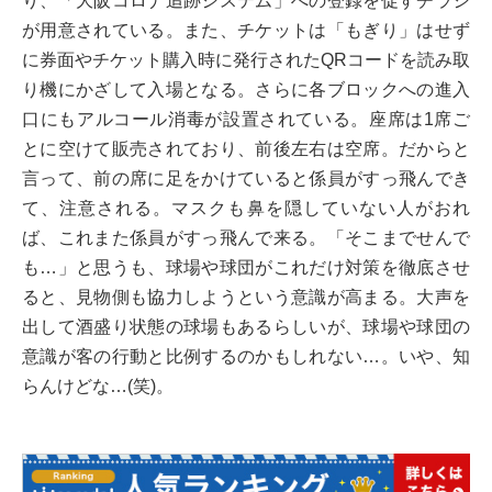
り、「大阪コロナ追跡システム」への登録を促すチラシ
が用意されている。また、チケットは「もぎり」はせず
に券面やチケット購入時に発行されたQRコードを読み取
り機にかざして入場となる。さらに各ブロックへの進入
口にもアルコール消毒が設置されている。座席は1席ご
とに空けて販売されており、前後左右は空席。だからと
言って、前の席に足をかけていると係員がすっ飛んでき
て、注意される。マスクも鼻を隠していない人がおれ
ば、これまた係員がすっ飛んで来る。「そこまでせんで
も…」と思うも、球場や球団がこれだけ対策を徹底させ
ると、見物側も協力しようという意識が高まる。大声を
出して酒盛り状態の球場もあるらしいが、球場や球団の
意識が客の行動と比例するのかもしれない…。いや、知
らんけどな…(笑)。