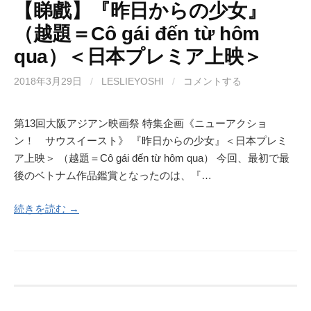
【睇戲】『昨日からの少女』
（越題＝Cô gái đến từ hôm
qua）＜日本プレミア上映＞
2018年3月29日
/
LESLIEYOSHI
/
コメントする
第13回大阪アジアン映画祭 特集企画《ニューアクショ
ン！ サウスイースト》 『昨日からの少女』＜日本プレミ
ア上映＞ （越題＝Cô gái đến từ hôm qua） 今回、最初で最
後のベトナム作品鑑賞となったのは、『…
続きを読む →