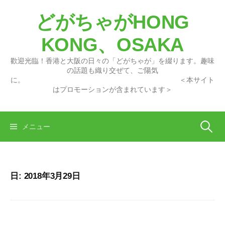
コ
どがちゃがHONG
ン
テ
KONG、OSAKA
ン
ツ
歡迎光臨！香港と大阪の日々の「どがちゃが」を綴ります。趣味
へ
の話題も織り交ぜて、ご陽気
に。 ＜本サイト
ス
はプロモーションが含まれています＞
キ
ッ
プ
検
メニュー
索:
日:
2018年3月29日