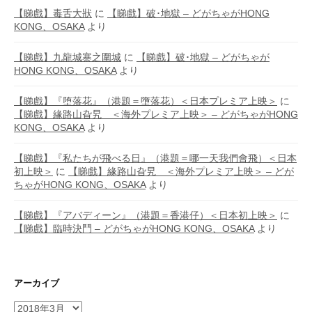
【睇戲】毒舌大狀
に
【睇戲】破･地獄 – どがちゃがHONG
KONG、OSAKA
より
【睇戲】九龍城寨之圍城
に
【睇戲】破･地獄 – どがちゃが
HONG KONG、OSAKA
より
【睇戲】『堕落花』（港題＝墮落花）＜日本プレミア上映＞
に
【睇戲】緣路山旮旯 ＜海外プレミア上映＞ – どがちゃがHONG
KONG、OSAKA
より
【睇戲】『私たちが飛べる日』（港題＝哪一天我們會飛）＜日本
初上映＞
に
【睇戲】緣路山旮旯 ＜海外プレミア上映＞ – どが
ちゃがHONG KONG、OSAKA
より
【睇戲】『アバディーン』（港題＝香港仔）＜日本初上映＞
に
【睇戲】臨時決鬥 – どがちゃがHONG KONG、OSAKA
より
アーカイブ
ア