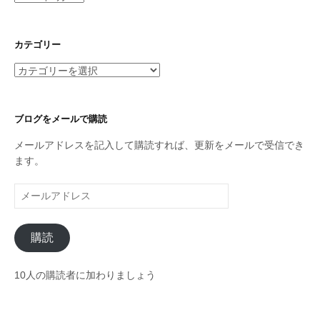
ー
カ
イ
カテゴリー
ブ
カ
テ
ゴ
リ
ブログをメールで購読
ー
メールアドレスを記入して購読すれば、更新をメールで受信でき
ます。
メ
ー
ル
購読
ア
ド
レ
10人の購読者に加わりましょう
ス