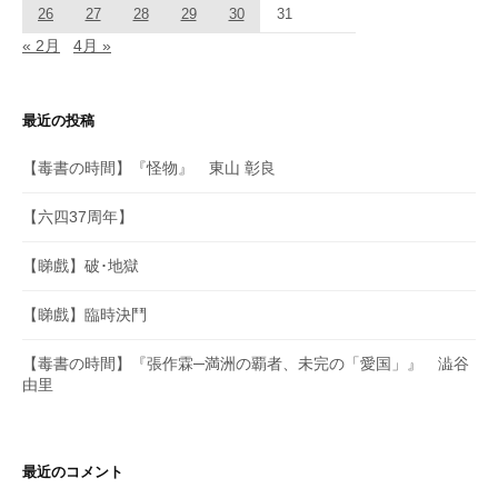
26
27
28
29
30
31
« 2月
4月 »
最近の投稿
【毒書の時間】『怪物』 東山 彰良
【六四37周年】
【睇戲】破･地獄
【睇戲】臨時決鬥
【毒書の時間】『張作霖─満洲の覇者、未完の「愛国」』 澁谷
由里
最近のコメント