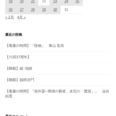
19
20
21
22
23
24
25
26
27
28
29
30
31
« 2月
4月 »
最近の投稿
【毒書の時間】『怪物』 東山 彰良
【六四37周年】
【睇戲】破･地獄
【睇戲】臨時決鬥
【毒書の時間】『張作霖─満洲の覇者、未完の「愛国」』 澁谷
由里