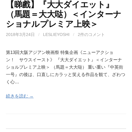
【睇戲】『大大ダイエット』
（馬題＝大大哒）＜インターナ
ショナルプレミア上映＞
2018年3月24日
/
LESLIEYOSHI
/
2件のコメント
第13回大阪アジアン映画祭 特集企画《ニューアクショ
ン！ サウスイースト》 『大大ダイエット』＜インターナ
ショルプレミア上映＞ （馬題＝大大哒） 重い重い『中英街
一号』の後は、口直しにカラッと笑える作品を観て、ざわつ
く心…
続きを読む →