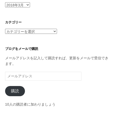
ア
ー
カ
イ
カテゴリー
ブ
カ
テ
ゴ
リ
ブログをメールで購読
ー
メールアドレスを記入して購読すれば、更新をメールで受信でき
ます。
メ
ー
ル
購読
ア
ド
レ
10人の購読者に加わりましょう
ス