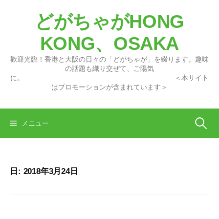
コ
どがちゃがHONG
ン
テ
KONG、OSAKA
ン
ツ
歡迎光臨！香港と大阪の日々の「どがちゃが」を綴ります。趣味
へ
の話題も織り交ぜて、ご陽気
に。 ＜本サイト
ス
はプロモーションが含まれています＞
キ
ッ
プ
検
メニュー
索:
日:
2018年3月24日