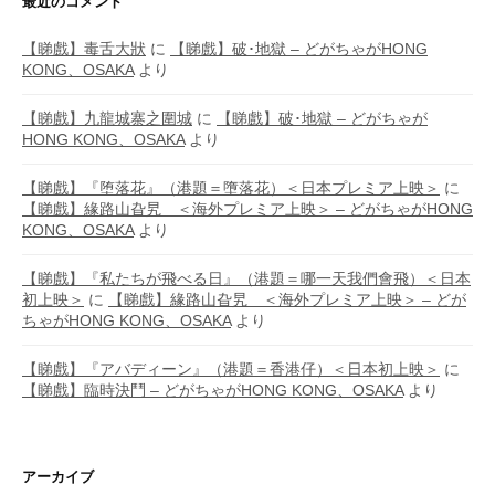
最近のコメント
【睇戲】毒舌大狀
に
【睇戲】破･地獄 – どがちゃがHONG
KONG、OSAKA
より
【睇戲】九龍城寨之圍城
に
【睇戲】破･地獄 – どがちゃが
HONG KONG、OSAKA
より
【睇戲】『堕落花』（港題＝墮落花）＜日本プレミア上映＞
に
【睇戲】緣路山旮旯 ＜海外プレミア上映＞ – どがちゃがHONG
KONG、OSAKA
より
【睇戲】『私たちが飛べる日』（港題＝哪一天我們會飛）＜日本
初上映＞
に
【睇戲】緣路山旮旯 ＜海外プレミア上映＞ – どが
ちゃがHONG KONG、OSAKA
より
【睇戲】『アバディーン』（港題＝香港仔）＜日本初上映＞
に
【睇戲】臨時決鬥 – どがちゃがHONG KONG、OSAKA
より
アーカイブ