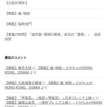
【六四37周年】
【睇戲】破･地獄
【睇戲】臨時決鬥
【毒書の時間】『張作霖─満洲の覇者、未完の「愛国」』 澁谷
由里
最近のコメント
【睇戲】毒舌大狀
に
【睇戲】破･地獄 – どがちゃがHONG
KONG、OSAKA
より
【睇戲】九龍城寨之圍城
に
【睇戲】破･地獄 – どがちゃが
HONG KONG、OSAKA
より
【睇戲】『堕落花』（港題＝墮落花）＜日本プレミア上映＞
に
【睇戲】緣路山旮旯 ＜海外プレミア上映＞ – どがちゃがHONG