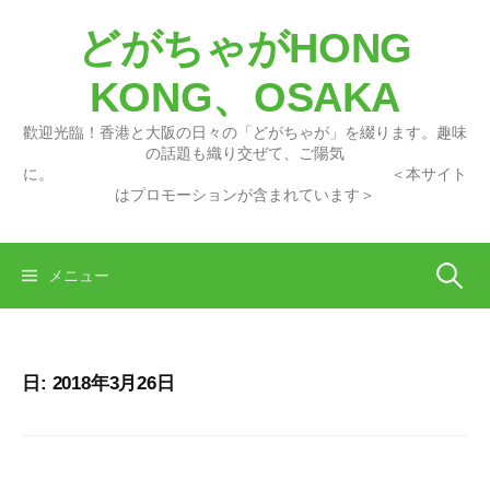
コ
どがちゃがHONG
ン
テ
KONG、OSAKA
ン
ツ
歡迎光臨！香港と大阪の日々の「どがちゃが」を綴ります。趣味
へ
の話題も織り交ぜて、ご陽気
に。 ＜本サイト
ス
はプロモーションが含まれています＞
キ
ッ
プ
検
メニュー
索:
日:
2018年3月26日