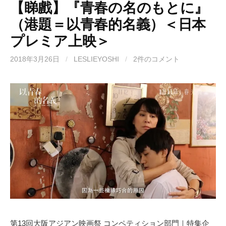
【睇戲】『青春の名のもとに』
（港題＝以青春的名義）＜日本
プレミア上映＞
2018年3月26日
/
LESLIEYOSHI
/
2件のコメント
第13回大阪アジアン映画祭 コンペティション部門｜特集企