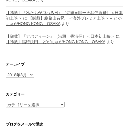
KONG、OSAKA
より
【睇戲】『私たちが飛べる日』（港題＝哪一天我們會飛）＜日本
初上映＞
に
【睇戲】緣路山旮旯 ＜海外プレミア上映＞ – どが
ちゃがHONG KONG、OSAKA
より
【睇戲】『アバディーン』（港題＝香港仔）＜日本初上映＞
に
【睇戲】臨時決鬥 – どがちゃがHONG KONG、OSAKA
より
アーカイブ
ア
ー
カ
イ
カテゴリー
ブ
カ
テ
ゴ
リ
ブログをメールで購読