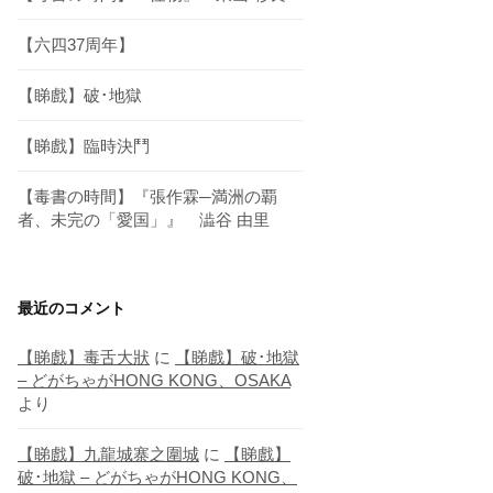
【六四37周年】
【睇戲】破･地獄
【睇戲】臨時決鬥
【毒書の時間】『張作霖─満洲の覇
者、未完の「愛国」』 澁谷 由里
最近のコメント
【睇戲】毒舌大狀
に
【睇戲】破･地獄
– どがちゃがHONG KONG、OSAKA
より
【睇戲】九龍城寨之圍城
に
【睇戲】
破･地獄 – どがちゃがHONG KONG、