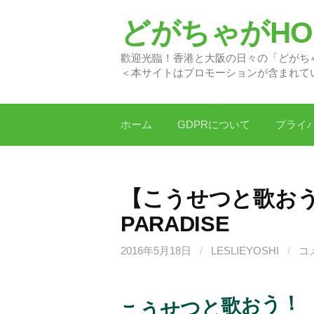
コ
どがちゃがHON
ン
テ
歡迎光臨！香港と大阪の日
ン
＜本サイトはプロモーションが含まれて
ツ
へ
ス
ホーム
GDPRについて
プライ
キ
ッ
プ
【こうせつと歌おう！】
PARADISE
2016年5月18日
/
LESLIEYOSHI
/
コ
こうせつと歌おう！