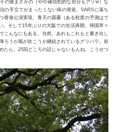
その後まさかの（やや確信犯的な部分もアリw）な
治の手立てがまったくない病の発覚。SARSに落ち
つ香港公演実現。青天の霹靂（ある程度の予測はで
い。そして15年ぶりの大阪での生活再開。帰国早々
でこんなにもある。当然、あれもこれもと書き出し
降ろうが風が吹こうが継続されているグリパラ。前
めたら、25回どころの話じゃないもんね。こうせつ