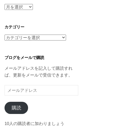
ア
ー
カ
イ
カテゴリー
ブ
カ
テ
ゴ
リ
ブログをメールで購読
ー
メールアドレスを記入して購読すれ
ば、更新をメールで受信できます。
メ
ー
ル
購読
ア
ド
レ
10人の購読者に加わりましょう