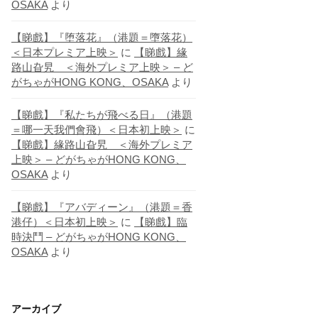
OSAKA
より
【睇戲】『堕落花』（港題＝墮落花）
＜日本プレミア上映＞
に
【睇戲】緣
路山旮旯 ＜海外プレミア上映＞ – ど
がちゃがHONG KONG、OSAKA
より
【睇戲】『私たちが飛べる日』（港題
＝哪一天我們會飛）＜日本初上映＞
に
【睇戲】緣路山旮旯 ＜海外プレミア
上映＞ – どがちゃがHONG KONG、
OSAKA
より
【睇戲】『アバディーン』（港題＝香
港仔）＜日本初上映＞
に
【睇戲】臨
時決鬥 – どがちゃがHONG KONG、
OSAKA
より
アーカイブ