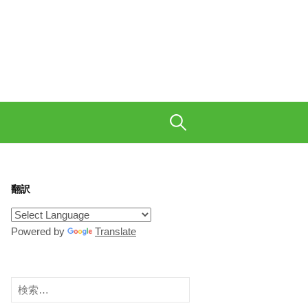
も織り交ぜて、ご陽気に。
検
索:
翻訳
Powered by
Translate
検
索: