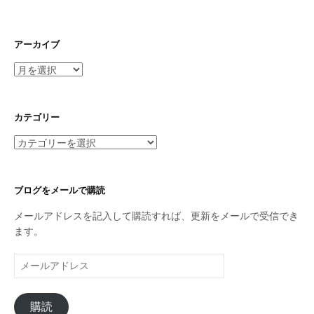
アーカイブ
ア
ー
カ
イ
カテゴリー
ブ
カ
テ
ゴ
リ
ブログをメールで購読
ー
メールアドレスを記入して購読すれば、更新をメールで受信でき
ます。
メ
ー
ル
購読
ア