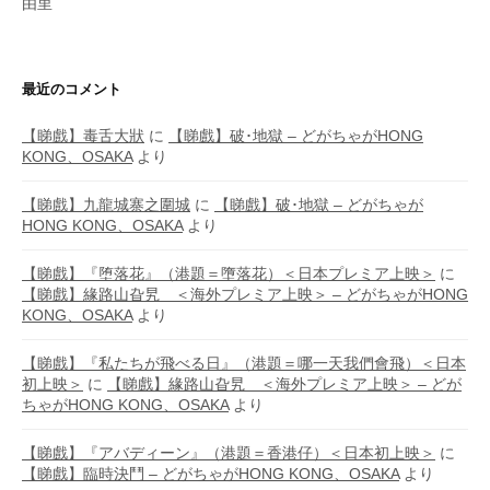
由里
最近のコメント
【睇戲】毒舌大狀
に
【睇戲】破･地獄 – どがちゃがHONG
KONG、OSAKA
より
【睇戲】九龍城寨之圍城
に
【睇戲】破･地獄 – どがちゃが
HONG KONG、OSAKA
より
【睇戲】『堕落花』（港題＝墮落花）＜日本プレミア上映＞
に
【睇戲】緣路山旮旯 ＜海外プレミア上映＞ – どがちゃがHONG
KONG、OSAKA
より
【睇戲】『私たちが飛べる日』（港題＝哪一天我們會飛）＜日本
初上映＞
に
【睇戲】緣路山旮旯 ＜海外プレミア上映＞ – どが
ちゃがHONG KONG、OSAKA
より
【睇戲】『アバディーン』（港題＝香港仔）＜日本初上映＞
に
【睇戲】臨時決鬥 – どがちゃがHONG KONG、OSAKA
より