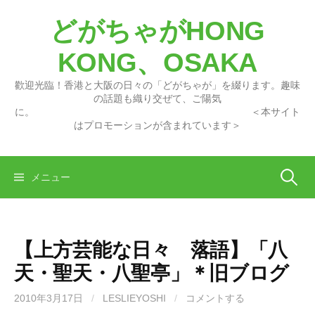
コ
どがちゃがHONG
ン
テ
KONG、OSAKA
ン
ツ
歡迎光臨！香港と大阪の日々の「どがちゃが」を綴ります。趣味
へ
の話題も織り交ぜて、ご陽気
に。 ＜本サイト
ス
はプロモーションが含まれています＞
キ
ッ
プ
検
メニュー
索:
【上方芸能な日々 落語】「八
天・聖天・八聖亭」＊旧ブログ
2010年3月17日
/
LESLIEYOSHI
/
コメントする