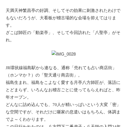
天満天神繁昌亭の好調、そしてその効果に刺激されたわけで
もないだろうが、大看板が稽古場的な会場を拵えてはりま
す。
ざこば師匠の「動楽亭」、そして今回訪れた「八聖亭」がそ
れ。
JR環状線福島駅から連なる、通称「売れても占い商店街」
（ホンマか？）の「聖天通り商店街」。
福島生まれ、福島をこよなく愛する月亭八方師匠が、落語に
とどまらず、いろんなお稽古ごとに使ってもらえればと、昨
年オープン。
どんなに詰め込んでも、70人が精いっぱいという大変「密」
な空間ですが、それだけに噺家の息遣いはもちろん、体調ま
でよ～くわかります。
この日行われたのは、八方門下二番弟子・八天師の入門24年