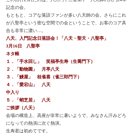
記念の会。
もともと、コアな落語ファンが多い八天師の会。さらにこれ
が八聖亭という密な空間での会ということで、お客のコア具
合も非常に濃い…。
八天、入門記念日落語会！「八天・聖天・八聖亭」
3月16日 八聖亭
ネタ帳
１．「手水回し」 笑福亭生寿（生喬門下）
２．「動物園」 月亭八天
３．「鰻屋」 桂雀喜（雀三郎門下）
４．「愛宕山」 八天
中入り
５．「蛸芝居」 八天
ご挨拶（八天）
会場の構造上、高座が非常に暑いようで、みなさん汗みどろ
になっての熱演に次ぐ熱演。
生寿君は初めてです。