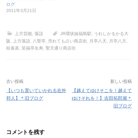
ログ
2011年3月21日
上方芸能
,
落語
JR環状線福島駅
,
うれしかるかる大
阪
,
上方落語
,
八聖亭
,
売れても占い商店街
,
月亭八天
,
月亭八方
,
桂雀喜
,
笑福亭生寿
,
聖天通り商店街
投
古い投稿
新しい投稿
【いつも置いていかれる在外
【越えてゆけそこを！越えて
稿
邦人】＊旧ブログ
ゆけそれを！】吉田拓郎展＊
ナ
旧ブログ
ビ
ゲ
コメントを残す