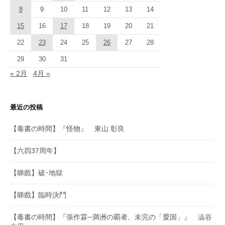
8
9
10
11
12
13
14
15
16
17
18
19
20
21
22
23
24
25
26
27
28
29
30
31
« 2月
4月 »
最近の投稿
【毒書の時間】『怪物』 東山 彰良
【六四37周年】
【睇戲】破･地獄
【睇戲】臨時決鬥
【毒書の時間】『張作霖─満洲の覇者、未完の「愛国」』 澁谷