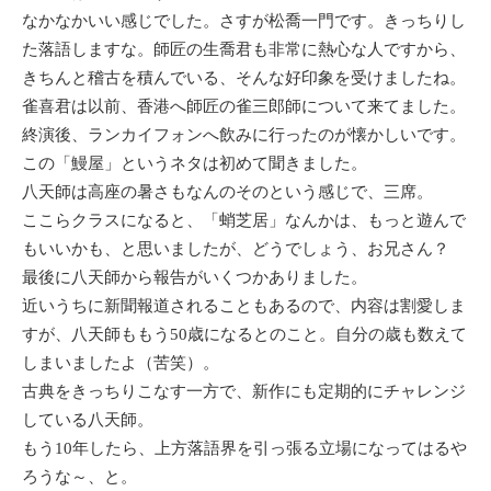
なかなかいい感じでした。さすが松喬一門です。きっちりし
た落語しますな。師匠の生喬君も非常に熱心な人ですから、
きちんと稽古を積んでいる、そんな好印象を受けましたね。
雀喜君は以前、香港へ師匠の雀三郎師について来てました。
終演後、ランカイフォンへ飲みに行ったのが懐かしいです。
この「鰻屋」というネタは初めて聞きました。
八天師は高座の暑さもなんのそのという感じで、三席。
ここらクラスになると、「蛸芝居」なんかは、もっと遊んで
もいいかも、と思いましたが、どうでしょう、お兄さん？
最後に八天師から報告がいくつかありました。
近いうちに新聞報道されることもあるので、内容は割愛しま
すが、八天師ももう50歳になるとのこと。自分の歳も数えて
しまいましたよ（苦笑）。
古典をきっちりこなす一方で、新作にも定期的にチャレンジ
している八天師。
もう10年したら、上方落語界を引っ張る立場になってはるや
ろうな～、と。