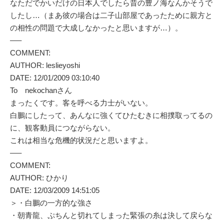
なただでかいだけの日本人でしたら昔の豊ノ海なんかそうで
したし…（まあ彼の場合は二子山部屋であったために親方と
の相性の問題で大成しなかったと思いますが…）。
—–
COMMENT:
AUTHOR: leslieyoshi
DATE: 12/01/2009 03:10:40
To nekochanさん
まったくです。客を呼べる力士がいない。
白鵬にしたって、あんなに強くてひたむきに相撲取ってるの
に、観客動員につながらない。
これは相当な危機的状況だと思いますよ。
—–
COMMENT:
AUTHOR: ひかり
DATE: 12/03/2009 14:51:05
＞・白鵬の一方的な強さ
・朝青龍、ぷちんと切れてしまった緊張の糸は決して戻らな