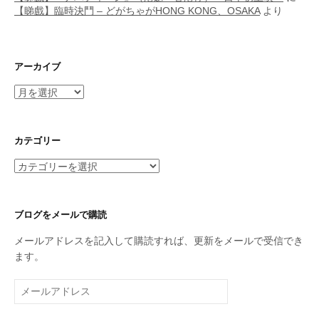
【睇戲】臨時決鬥 – どがちゃがHONG KONG、OSAKA
より
アーカイブ
ア
ー
カ
イ
カテゴリー
ブ
カ
テ
ゴ
リ
ブログをメールで購読
ー
メールアドレスを記入して購読すれば、更新をメールで受信でき
ます。
メ
ー
ル