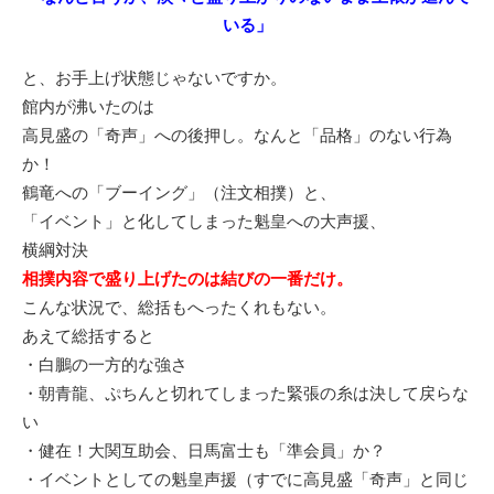
いる」
と、お手上げ状態じゃないですか。
館内が沸いたのは
高見盛の「奇声」への後押し。なんと「品格」のない行為
か！
鶴竜への「ブーイング」（注文相撲）と、
「イベント」と化してしまった魁皇への大声援、
横綱対決
相撲内容で盛り上げたのは結びの一番だけ。
こんな状況で、総括もへったくれもない。
あえて総括すると
・白鵬の一方的な強さ
・朝青龍、ぷちんと切れてしまった緊張の糸は決して戻らな
い
・健在！大関互助会、日馬富士も「準会員」か？
・イベントとしての魁皇声援（すでに高見盛「奇声」と同じ