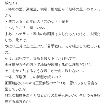
域だ！）
・稀勢の里、豪栄道、鶴竜、栃煌山ら「期待の星」のダメっ
ぷり
・無芸大食、山本山の「芸のなさ」光る
こんなとこ？ 悲しいね。
まあ、ベテラン・雅山の敢闘賞は大したもんだけど、大関だ
しね、元々は。
やはり三賞は上に上げた「若手戦犯」らが独占して欲しいも
の。
そう、戦犯です。場所を盛り下げた戦犯です。
両横綱が万全の強さで場所が展開するのは理想だけど、
そこをかく乱するような若手が一向に現れない…。
一体、何場所、この状態が続くの？
正面解説のｱﾆｷや向正面解説のｼｭｳﾍｲも、思いっきり苦言を
呈していたが、
無策な相撲を淡々と取るだけの若手も悪いが、そいつらを指
導する親方衆が、