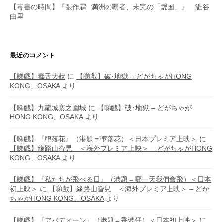
【毒書の時間】『張作霖─満洲の覇者、未完の「愛国」』 澁谷
由里
最近のコメント
【睇戲】毒舌大狀
に
【睇戲】破･地獄 – どがちゃがHONG
KONG、OSAKA
より
【睇戲】九龍城寨之圍城
に
【睇戲】破･地獄 – どがちゃが
HONG KONG、OSAKA
より
【睇戲】『堕落花』（港題＝墮落花）＜日本プレミア上映＞
に
【睇戲】緣路山旮旯 ＜海外プレミア上映＞ – どがちゃがHONG
KONG、OSAKA
より
【睇戲】『私たちが飛べる日』（港題＝哪一天我們會飛）＜日本
初上映＞
に
【睇戲】緣路山旮旯 ＜海外プレミア上映＞ – どが
ちゃがHONG KONG、OSAKA
より
【睇戲】『アバディーン』（港題＝香港仔）＜日本初上映＞
に