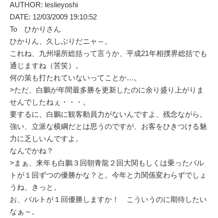
AUTHOR: leslieyoshi
DATE: 12/03/2009 19:10:52
To ひかりさん
ひかりん、久しぶりだニャ～。
これね、九州場所総括って言うか、平成21年相撲界総括でも
通じますね（苦笑）。
何の策も打たれていないってことか…。
>ただ、白鵬が年間最多勝を更新したのに余り盛り上がりま
せんでしたねぇ・・・。
要するに、白鵬に観客動員力がないんですよ、残念ながら。
強い、立派な横綱だとは思うのですが、お客をひきつける魅
力に乏しいんですよ。
なんでかね？
>まぁ、来年も白鵬３回朝青龍２回大関もしくは乗ったバル
トが１回ずつの優勝かな？と。今年と力関係変わらずでしょ
うね、きっと。
お、バルトが１回優勝しますか！ こういうのに期待したい
なぁ～。