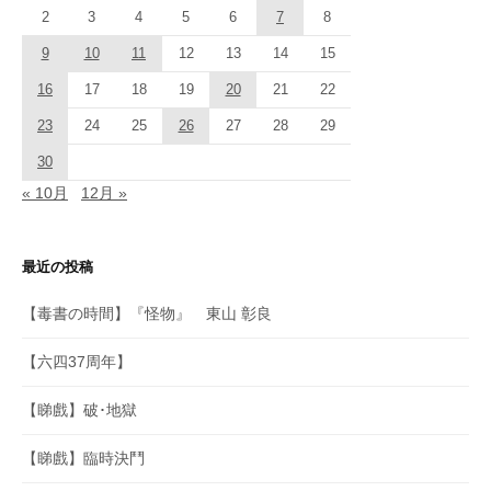
2
3
4
5
6
7
8
9
10
11
12
13
14
15
16
17
18
19
20
21
22
23
24
25
26
27
28
29
30
« 10月
12月 »
最近の投稿
【毒書の時間】『怪物』 東山 彰良
【六四37周年】
【睇戲】破･地獄
【睇戲】臨時決鬥