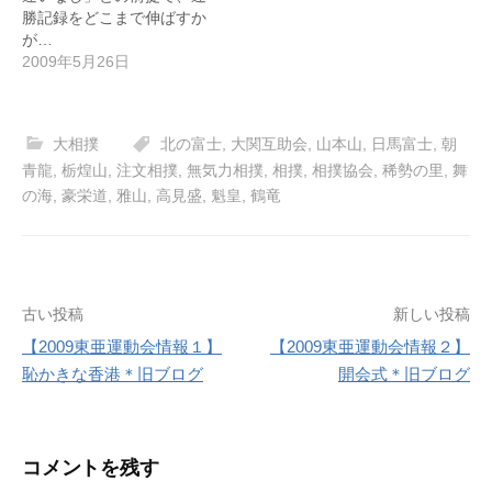
勝記録をどこまで伸ばすか
が…
2009年5月26日
大相撲
北の富士
,
大関互助会
,
山本山
,
日馬富士
,
朝
青龍
,
栃煌山
,
注文相撲
,
無気力相撲
,
相撲
,
相撲協会
,
稀勢の里
,
舞
の海
,
豪栄道
,
雅山
,
高見盛
,
魁皇
,
鶴竜
投
古い投稿
新しい投稿
【2009東亜運動会情報１】
【2009東亜運動会情報２】
稿
恥かきな香港＊旧ブログ
開会式＊旧ブログ
ナ
ビ
コメントを残す
ゲ