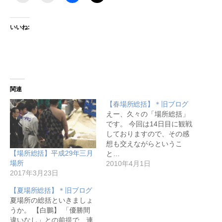
いいね:
関連
【春場所総括】＊旧ブログ
えー、久々の「場所総括」
です。 今回は14日目に観戦
しておりますので、その感
想も交えながらというこ
【場所総括】平成29年三月
と…
場所
2010年4月1日
2017年3月23日
【夏場所総括】＊旧ブログ
夏場所の総括といきましょ
うか。 【白鵬】 「優勝間
違いなし」との前提で、連