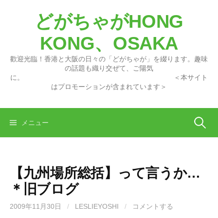
コ
どがちゃがHONG
ン
テ
KONG、OSAKA
ン
ツ
歡迎光臨！香港と大阪の日々の「どがちゃが」を綴ります。趣味
へ
の話題も織り交ぜて、ご陽気
に。 ＜本サイト
ス
はプロモーションが含まれています＞
キ
ッ
プ
検
メニュー
索:
【九州場所総括】って言うか…
＊旧ブログ
2009年11月30日
/
LESLIEYOSHI
/
コメントする