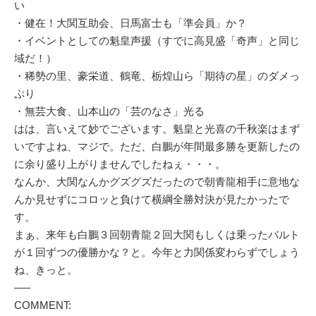
い
・健在！大関互助会、日馬富士も「準会員」か？
・イベントとしての魁皇声援（すでに高見盛「奇声」と同じ
域だ！）
・稀勢の里、豪栄道、鶴竜、栃煌山ら「期待の星」のダメっ
ぷり
・無芸大食、山本山の「芸のなさ」光る
はは、言いえて妙でございます。魁皇と光喜の千秋楽はまず
いですよね、マジで。ただ、白鵬が年間最多勝を更新したの
に余り盛り上がりませんでしたねぇ・・・。
なんか、大関なんかグズグズだったので朝青龍相手に意地な
んか見せずにコロッと負けて横綱全勝対決が見たかったで
す。
まぁ、来年も白鵬３回朝青龍２回大関もしくは乗ったバルト
が１回ずつの優勝かな？と。今年と力関係変わらずでしょう
ね、きっと。
—–
COMMENT: