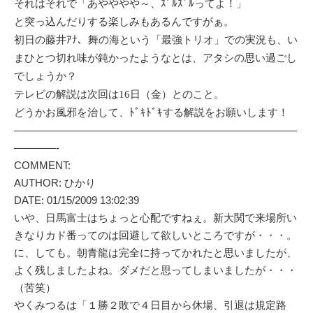
それはそれで「あやややや～、ｽﾞﾙｽﾞﾙってよ！」
と突っ込んだりする楽しみもあるんですがぁ。
初日の藤井ｱﾅ、舞の海という「最強トリオ」での実況も、い
まひとつ切れ味が鈍かったようなとは、アタシの思い過ごし
でしょうか？
テレビの解説は次回は16日（金）とのこと。
どうかお風邪を治して、ﾄﾞｷﾄﾞｷする解説をお願いします！
———————————————————————————
————-
COMMENT:
AUTHOR: ひかり
DATE: 01/15/2009 13:02:39
いや、日馬富士はちょっと心配ですねぇ。新大関で来場所い
きなりカド番ってのは回避して欲しいところですが・・・。
に、しても。朝青龍は完全に持ってかれたと思いましたが、
よく残しましたよね。ダメだと思ってしまいましたが・・・
（苦笑）
やくみつるは「１勝２敗で４日目から休場、引退は規定路