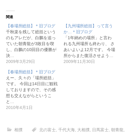
関連
【春場所総括】＊旧ブログ
【九州場所総括】って言う
千秋楽を残して総括という
か…＊旧ブログ
のもアレだが、白鵬を追っ
「1年納めの場所」と言わ
ていた朝青龍が3敗目を喫
れる九州場所も終わり、 さ
し、白鵬の10回目の優勝が
あいよいよ12月です。 今場
決…
所からまた復活させよう…
2009年3月29日
2009年11月30日
【春場所総括】＊旧ブログ
えー、久々の「場所総括」
です。 今回は14日目に観戦
しておりますので、その感
想も交えながらというこ
と…
2010年4月1日
相撲
北の富士
,
千代大海
,
大相撲
,
日馬富士
,
朝青龍
,