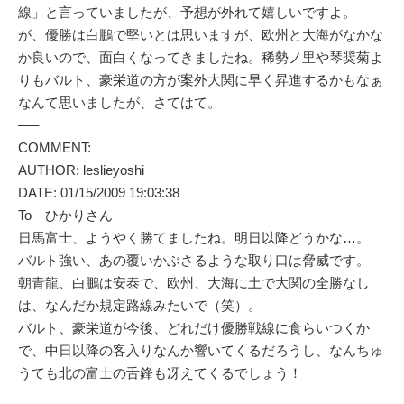
線」と言っていましたが、予想が外れて嬉しいですよ。
が、優勝は白鵬で堅いとは思いますが、欧州と大海がなかな
か良いので、面白くなってきましたね。稀勢ノ里や琴奨菊よ
りもバルト、豪栄道の方が案外大関に早く昇進するかもなぁ
なんて思いましたが、さてはて。
—–
COMMENT:
AUTHOR: leslieyoshi
DATE: 01/15/2009 19:03:38
To ひかりさん
日馬富士、ようやく勝てましたね。明日以降どうかな…。
バルト強い、あの覆いかぶさるような取り口は脅威です。
朝青龍、白鵬は安泰で、欧州、大海に土で大関の全勝なし
は、なんだか規定路線みたいで（笑）。
バルト、豪栄道が今後、どれだけ優勝戦線に食らいつくか
で、中日以降の客入りなんか響いてくるだろうし、なんちゅ
うても北の富士の舌鋒も冴えてくるでしょう！