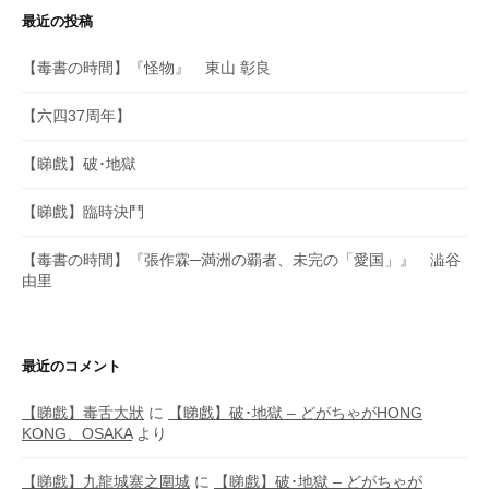
最近の投稿
【毒書の時間】『怪物』 東山 彰良
【六四37周年】
【睇戲】破･地獄
【睇戲】臨時決鬥
【毒書の時間】『張作霖─満洲の覇者、未完の「愛国」』 澁谷
由里
最近のコメント
【睇戲】毒舌大狀
に
【睇戲】破･地獄 – どがちゃがHONG
KONG、OSAKA
より
【睇戲】九龍城寨之圍城
に
【睇戲】破･地獄 – どがちゃが