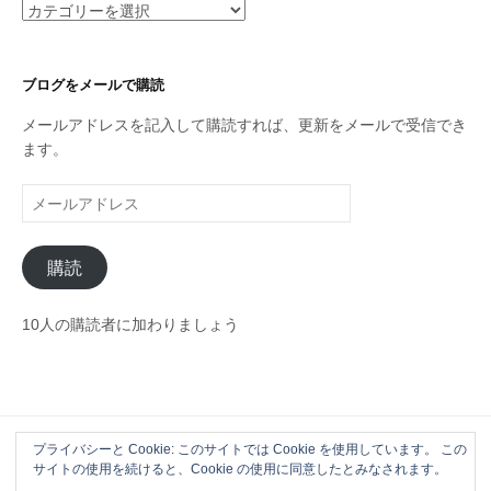
カ
テ
ゴ
リ
ブログをメールで購読
ー
メールアドレスを記入して購読すれば、更新をメールで受信でき
ます。
メ
ー
ル
購読
ア
ド
レ
10人の購読者に加わりましょう
ス
プライバシーと Cookie: このサイトでは Cookie を使用しています。 この
Powered by
WordPress
|
Theme by
Themehaus
サイトの使用を続けると、Cookie の使用に同意したとみなされます。