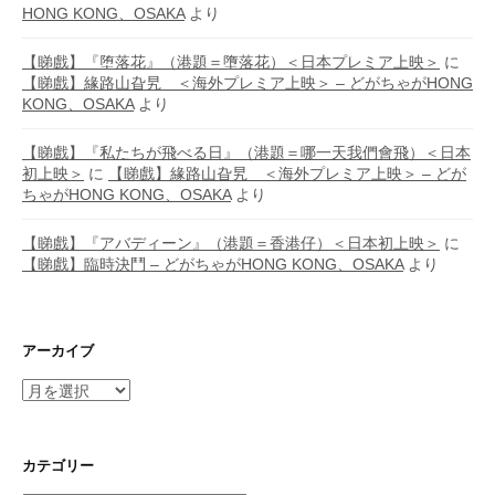
HONG KONG、OSAKA
より
【睇戲】『堕落花』（港題＝墮落花）＜日本プレミア上映＞
に
【睇戲】緣路山旮旯 ＜海外プレミア上映＞ – どがちゃがHONG
KONG、OSAKA
より
【睇戲】『私たちが飛べる日』（港題＝哪一天我們會飛）＜日本
初上映＞
に
【睇戲】緣路山旮旯 ＜海外プレミア上映＞ – どが
ちゃがHONG KONG、OSAKA
より
【睇戲】『アバディーン』（港題＝香港仔）＜日本初上映＞
に
【睇戲】臨時決鬥 – どがちゃがHONG KONG、OSAKA
より
アーカイブ
ア
ー
カ
イ
カテゴリー
ブ