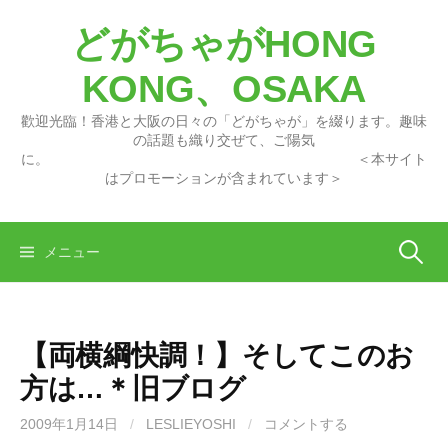
コ
どがちゃがHONG
ン
テ
KONG、OSAKA
ン
ツ
歡迎光臨！香港と大阪の日々の「どがちゃが」を綴ります。趣味
へ
の話題も織り交ぜて、ご陽気
に。 ＜本サイト
ス
はプロモーションが含まれています＞
キ
ッ
プ
検
メニュー
索:
【両横綱快調！】そしてこのお
方は…＊旧ブログ
2009年1月14日
/
LESLIEYOSHI
/
コメントする