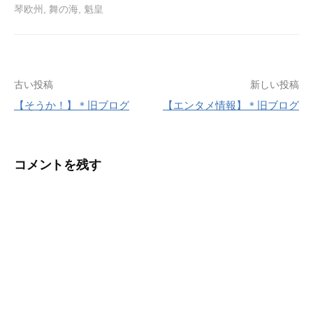
琴欧州
,
舞の海
,
魁皇
投
古い投稿
新しい投稿
【そうか！】＊旧ブログ
【エンタメ情報】＊旧ブログ
稿
ナ
コメントを残す
ビ
ゲ
ー
シ
ョ
ン