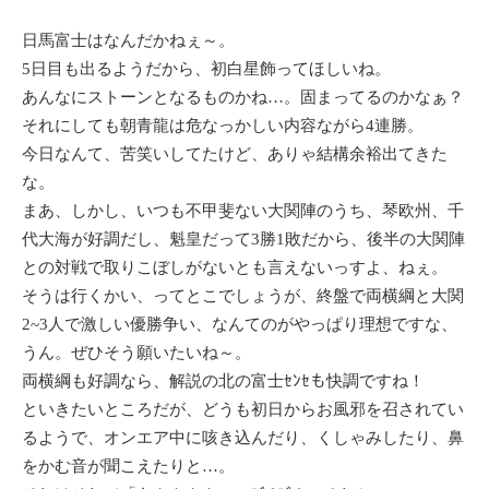
日馬富士はなんだかねぇ～。
5日目も出るようだから、初白星飾ってほしいね。
あんなにストーンとなるものかね…。固まってるのかなぁ？
それにしても朝青龍は危なっかしい内容ながら4連勝。
今日なんて、苦笑いしてたけど、ありゃ結構余裕出てきた
な。
まあ、しかし、いつも不甲斐ない大関陣のうち、琴欧州、千
代大海が好調だし、魁皇だって3勝1敗だから、後半の大関陣
との対戦で取りこぼしがないとも言えないっすよ、ねぇ。
そうは行くかい、ってとこでしょうが、終盤で両横綱と大関
2~3人で激しい優勝争い、なんてのがやっぱり理想ですな、
うん。ぜひそう願いたいね～。
両横綱も好調なら、解説の北の富士ｾﾝｾも快調ですね！
といきたいところだが、どうも初日からお風邪を召されてい
るようで、オンエア中に咳き込んだり、くしゃみしたり、鼻
をかむ音が聞こえたりと…。