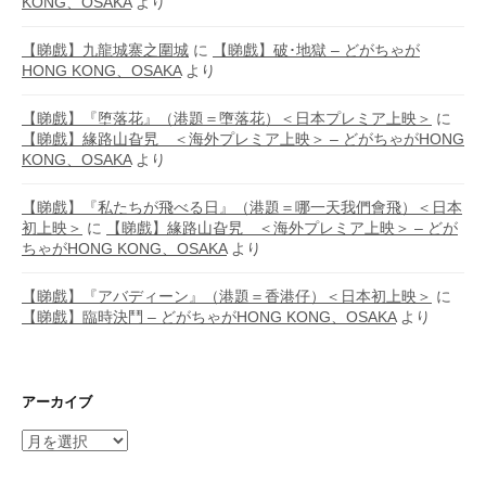
KONG、OSAKA
より
【睇戲】九龍城寨之圍城
に
【睇戲】破･地獄 – どがちゃが
HONG KONG、OSAKA
より
【睇戲】『堕落花』（港題＝墮落花）＜日本プレミア上映＞
に
【睇戲】緣路山旮旯 ＜海外プレミア上映＞ – どがちゃがHONG
KONG、OSAKA
より
【睇戲】『私たちが飛べる日』（港題＝哪一天我們會飛）＜日本
初上映＞
に
【睇戲】緣路山旮旯 ＜海外プレミア上映＞ – どが
ちゃがHONG KONG、OSAKA
より
【睇戲】『アバディーン』（港題＝香港仔）＜日本初上映＞
に
【睇戲】臨時決鬥 – どがちゃがHONG KONG、OSAKA
より
アーカイブ
ア
ー