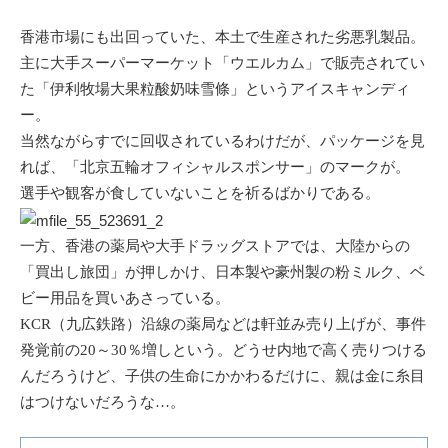
香港市場にも出回っていた、本土で生産された劣悪乳製品。
主に大手スーパーマーケット「ウエルカム」で販売されてい
た「伊利牧場大果粒酸奶味雪條」という
アイス
キャンディ
ー。
当然ながらすでに回収されているわけだが、パッケージを見
れば、「北京五輪オフィシャルスポンサー」のマークが。
選手や観客が食していないことを祈るばかりである。
一方、香港の薬局や大手ドラッグストアでは、大陸からの
「買出し旅団」が押しかけ、日本製や
豪州
製の粉ミルク、ベ
ビー用品を買いあさっている。
KCR（九広鉄路）沿線の薬局などは軒並み売り上げが、事件
発覚前の20～30％増しという。どうせ内地で高く売りつける
んだろうけど、子供の生命にかかわるだけに、親は金に糸目
はつけないだろうな…。