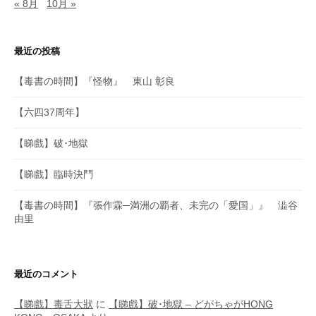
« 8月
10月 »
最近の投稿
【毒書の時間】『怪物』 東山 彰良
【六四37周年】
【睇戲】破･地獄
【睇戲】臨時決鬥
【毒書の時間】『張作霖─満洲の覇者、未完の「愛国」』 澁谷
由里
最近のコメント
【睇戲】毒舌大狀
に
【睇戲】破･地獄 – どがちゃがHONG