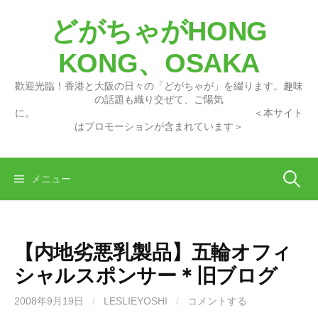
コ
どがちゃがHONG
ン
テ
KONG、OSAKA
ン
ツ
歡迎光臨！香港と大阪の日々の「どがちゃが」を綴ります。趣味
へ
の話題も織り交ぜて、ご陽気
に。 ＜本サイト
ス
はプロモーションが含まれています＞
キ
ッ
プ
検
メニュー
索:
【内地劣悪乳製品】五輪オフィ
シャルスポンサー＊旧ブログ
2008年9月19日
/
LESLIEYOSHI
/
コメントする