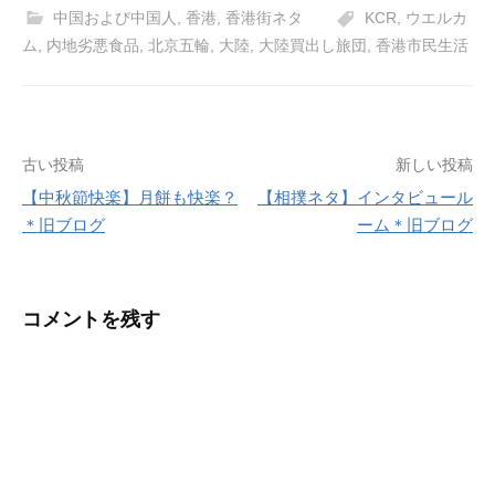
中国および中国人
,
香港
,
香港街ネタ
KCR
,
ウエルカ
ム
,
内地劣悪食品
,
北京五輪
,
大陸
,
大陸買出し旅団
,
香港市民生活
投
古い投稿
新しい投稿
【中秋節快楽】月餅も快楽？
【相撲ネタ】インタビュール
稿
＊旧ブログ
ーム＊旧ブログ
ナ
ビ
コメントを残す
ゲ
ー
シ
ョ