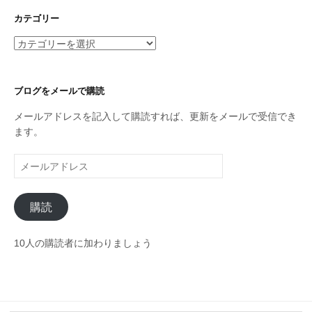
カ
イ
カテゴリー
ブ
カ
テ
ゴ
リ
ブログをメールで購読
ー
メールアドレスを記入して購読すれば、更新をメールで受信でき
ます。
メ
ー
ル
購読
ア
ド
レ
10人の購読者に加わりましょう
ス