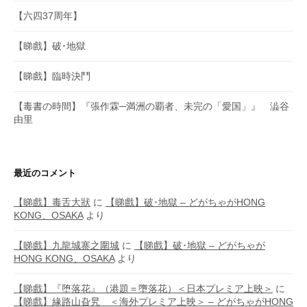
【六四37周年】
【睇戲】破･地獄
【睇戲】臨時決鬥
【毒書の時間】『張作霖─満洲の覇者、未完の「愛国」』 澁谷
由里
最近のコメント
【睇戲】毒舌大狀
に
【睇戲】破･地獄 – どがちゃがHONG
KONG、OSAKA
より
【睇戲】九龍城寨之圍城
に
【睇戲】破･地獄 – どがちゃが
HONG KONG、OSAKA
より
【睇戲】『堕落花』（港題＝墮落花）＜日本プレミア上映＞
に
【睇戲】緣路山旮旯 ＜海外プレミア上映＞ – どがちゃがHONG