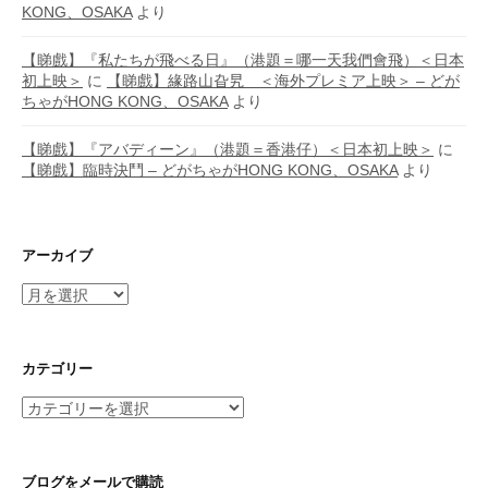
KONG、OSAKA
より
【睇戲】『私たちが飛べる日』（港題＝哪一天我們會飛）＜日本
初上映＞
に
【睇戲】緣路山旮旯 ＜海外プレミア上映＞ – どが
ちゃがHONG KONG、OSAKA
より
【睇戲】『アバディーン』（港題＝香港仔）＜日本初上映＞
に
【睇戲】臨時決鬥 – どがちゃがHONG KONG、OSAKA
より
アーカイブ
ア
ー
カ
イ
カテゴリー
ブ
カ
テ
ゴ
リ
ブログをメールで購読