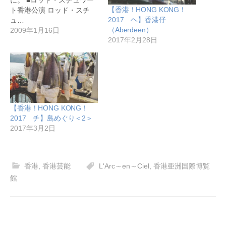
【香港！HONG KONG！
ト香港公演 ロッド・スチ
2017 ヘ】香港仔
ュ…
（Aberdeen）
2009年1月16日
2017年2月28日
【香港！HONG KONG！
2017 チ】島めぐり＜2＞
2017年3月2日
香港
,
香港芸能
L'Arc～en～Ciel
,
香港亜洲国際博覧
館