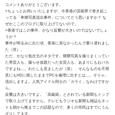
コメントありがとうございます。
>ちょっとお伺いいたしますが、今香港の芸能界で巻き起こ
ってる「卑猥写真流出事件」についてどう思いますか？ な
ぜかここのブログに取り上げてないので。
>香港ではこの事件、かなり反響が大きいのではないでしょ
うか？
事件が明るみに出た頃、香港に居なかったんで乗り遅れまし
た（笑）。
ただ、かなり低次元のネタです。猥褻写真を撮りまくってい
た男芸人も、撮らせ放題だった女芸人も、あまりにもおバカ
ですよね…。わたしも見ましたが（笑）、そんなものを不用
意にもHDに残したままでPCを修理に出すとは…。そりゃ、
流出しますよ。人気アイドル同士の「カラミ」なわけですか
ら。
反響は大きいですよ。「高級紙」とされている新聞もトップ
で取り上げてますから。テレビもラジオも新聞も雑誌もネッ
トも朝から晩までこの話題なので、多くの市民はすでにうん
ざりしてます。