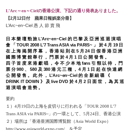
L’Arc～en～Cielの香港公演、下記の通り発表ありました。
【2月12日付 蘋果日報娯楽分冊】
L’Arc~en~Ciel 愚 人 節 賣 飛
日 本 樂 壇 勁 旅 L’Arc~en~Ciel 的 巴 黎 及 亞 洲 巡 迴 演 唱
會 「 TOUR 2008 L’7 Trans ASIA via PARIS~ 」 於 4 月 19 日
在 上 海 揭 開 序 幕 ， 香 港 站 則 在 5 月 24 日 假 香 港 亞 洲
國 際 博 覽 館 舉 行 ， 門 票 於 4 月 1 日 公 開 發 售 。
四 子 首 度 來 港 獻 唱 ， 令 不 少 本 地 fans 引 頸 以 待 ， 門
票 分 980 、 580 及 380 港 元 三 種 ， 4 月 1 日 起 在 快 達 網
公 開 發 售 。 此 外 ， L’Arc~en~Ciel 的 全 新 細 碟 《
DRINK IT DOWN 》 及 live DVD 於 4 月 2 日 面 世 ， 為 其 巡
迴 演 唱 會 造 勢 。
要約
１）4月19日の上海を皮切りに行われる「TOUR 2008 L’7
Trans ASIA via PARIS~」の一環として、5月24日、香港公演
２）場所は「香港亜洲国際博覧館（Asia World Expo）
http://www.asiaworld-expo.com/ を予定