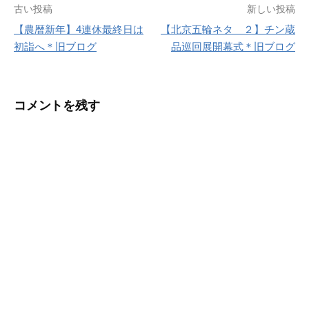
投
古い投稿
新しい投稿
【農暦新年】4連休最終日は
【北京五輪ネタ ２】チン蔵
稿
初詣へ＊旧ブログ
品巡回展開幕式＊旧ブログ
ナ
ビ
コメントを残す
ゲ
ー
シ
ョ
ン