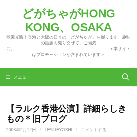
コ
どがちゃがHONG
ン
テ
KONG、OSAKA
ン
ツ
歡迎光臨！香港と大阪の日々の「どがちゃが」を綴ります。趣味
へ
の話題も織り交ぜて、ご陽気
に。 ＜本サイト
ス
はプロモーションが含まれています＞
キ
ッ
プ
検
メニュー
索:
【ラルク香港公演】詳細らしき
もの＊旧ブログ
2008年2月12日
/
LESLIEYOSHI
/
コメントする