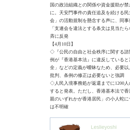
国の政治組織との関係や資金援助が禁
に。
天安門事件
の責任追及を続ける民
会」の活動規制を懸念する声に、同事
「支連会を違法とする条文は見当たら
斉に反発
【4月10日】
◇『公民の自由と社会秩序に関する諮
例が『香港基本法』に違反していると
全」などの定義が曖昧なため、必要以
批判、条例の修正は必要ないと強調
◇人民入境事務処が返還までに1200
すると発表。ただし、香港基本法で香
親のいずれかが香港居民」の小人蛇に
は不明確
Leslieyoshi