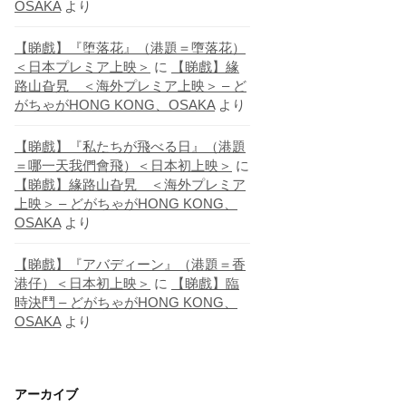
OSAKA
より
【睇戲】『堕落花』（港題＝墮落花）
＜日本プレミア上映＞
に
【睇戲】緣
路山旮旯 ＜海外プレミア上映＞ – ど
がちゃがHONG KONG、OSAKA
より
【睇戲】『私たちが飛べる日』（港題
＝哪一天我們會飛）＜日本初上映＞
に
【睇戲】緣路山旮旯 ＜海外プレミア
上映＞ – どがちゃがHONG KONG、
OSAKA
より
【睇戲】『アバディーン』（港題＝香
港仔）＜日本初上映＞
に
【睇戲】臨
時決鬥 – どがちゃがHONG KONG、
OSAKA
より
アーカイブ