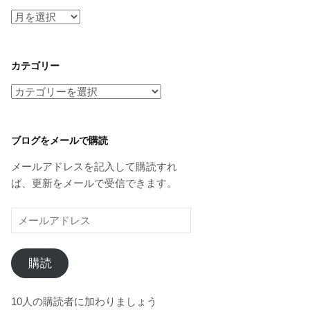
ア
ー
カ
イ
カテゴリー
ブ
カ
テ
ゴ
リ
ブログをメールで購読
ー
メールアドレスを記入して購読すれ
ば、更新をメールで受信できます。
メ
ー
ル
購読
ア
ド
レ
10人の購読者に加わりましょう