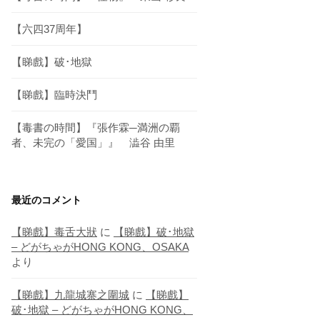
【六四37周年】
【睇戲】破･地獄
【睇戲】臨時決鬥
【毒書の時間】『張作霖─満洲の覇
者、未完の「愛国」』 澁谷 由里
最近のコメント
【睇戲】毒舌大狀
に
【睇戲】破･地獄
– どがちゃがHONG KONG、OSAKA
より
【睇戲】九龍城寨之圍城
に
【睇戲】
破･地獄 – どがちゃがHONG KONG、