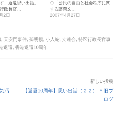
す、返還思い出話。
◇「公民の自由と社会秩序に関
行政長官…
する諮問文…
4月2日
2007年4月27日
湾
,
天安門事件
,
孫明揚
,
小人蛇
,
支連会
,
特区行政長官事
港返還
,
香港返還10周年
新しい投稿
気汚
【返還10周年】思い出話（２２） ＊旧ブ
ログ