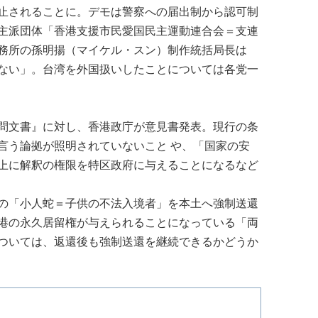
止されることに。デモは警察への届出制から認可制
主派団体「香港支援市民愛国民主運動連合会＝支連
務所の孫明揚（マイケル・スン）制作統括局長は
ない」。
台湾
を外国扱いしたことについては各党一
問文書』に対し、香港政庁が意見書発表。現行の条
言う論拠が照明されていないこと や、「国家の安
上に解釈の権限を特区政府に与えることになるなど
人の「小人蛇＝子供の不法入境者」を本土へ強制送還
港の永久居留権が与えられることになっている「両
ついては、返還後も強制送還を継続できるかどうか