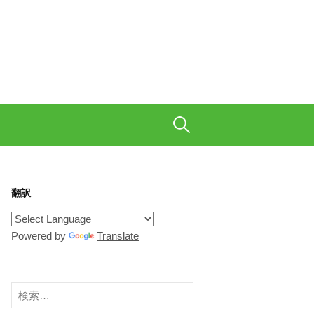
も織り交ぜて、ご陽気に。
検
索:
翻訳
Powered by
Translate
検
索: