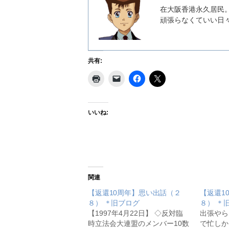
在大阪香港永久居民
頑張らなくていい日
共有:
いいね:
関連
【返還10周年】思い出話（２
【返還1
８） ＊旧ブログ
８） ＊
【1997年4月22日】 ◇反対臨
出張やら
時立法会大連盟のメンバー10数
で忙しか