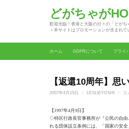
コ
どがちゃがHON
ン
テ
歡迎光臨！香港と大阪の日
ン
＜本サイトはプロモーションが含まれて
ツ
へ
ス
ホーム
GDPRについて
プライ
キ
ッ
プ
【返還10周年】思
2007年4月15日
/
LESLIEYOSHI
/
コ
【1997年4
月9
日】
◇特区行政長官事務所が『公民の自由
れる団体設立条例には、「国家の安全