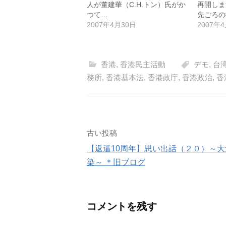
人が董建華（C.H.トン）氏がか
再開しま
つて…
先ごろの
2007年4月30日
2007年
香港
,
香港民主活動
デモ
,
台
務所
,
香港基本法
,
香港政庁
,
香港政治
,
香
投
古い投稿
【返還10周年】思い出話（２０）～大
稿
染～ ＊旧ブログ
ナ
ビ
コメントを残す
ゲ