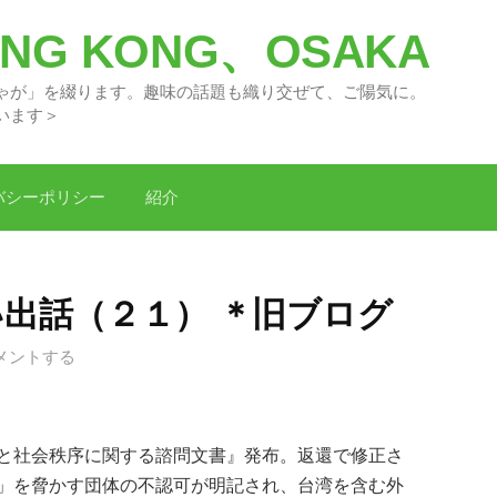
G KONG、OSAKA
々の「どがちゃが」を綴ります。趣味の話題
います＞
バシーポリシー
紹介
い出話（２１） ＊旧ブログ
メントする
と社会秩序に関する諮問文書』発布。返還で修正さ
」を脅かす団体の不認可が明記され、
台湾
を含む外