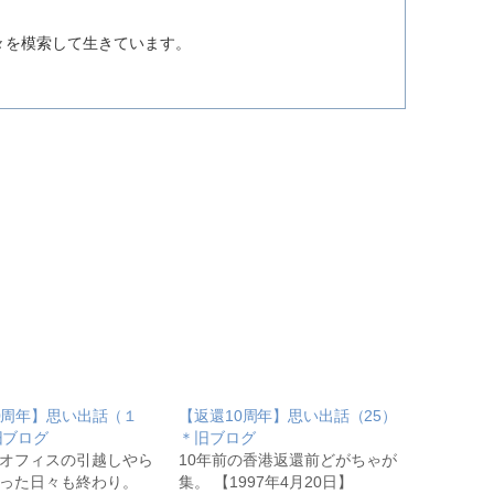
。
々を模索して生きています。
0周年】思い出話（１
【返還10周年】思い出話（25）
旧ブログ
＊旧ブログ
オフィスの引越しやら
10年前の香港返還前どがちゃが
った日々も終わり。
集。 【1997年4月20日】