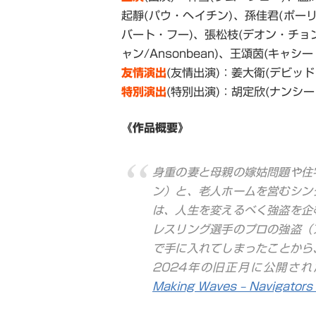
起靜(パウ・ヘイチン)、孫佳君(ポー
バート・フー)、張松枝(デオン・チョ
ャン/Ansonbean)、王頌茵(キャシ
友情演出
(友情出演)：姜大衛(デビッ
特別演出
(特別出演)：胡定欣(ナンシー
《作品概要》
身重の妻と母親の嫁姑問題や住
ン）と、老人ホームを営むシン
は、人生を変えるべく強盗を企
レスリング選手のプロの強盗（
で手に入れてしまったことから
2024年の旧正月に公開さ
Making Waves – Navigato