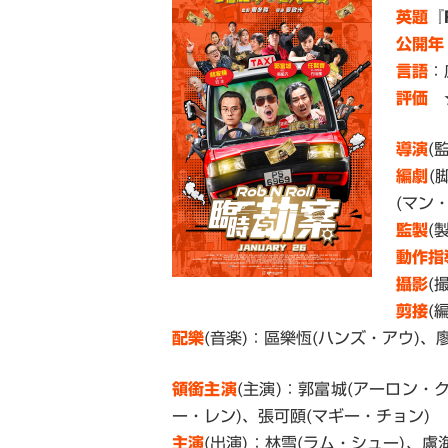
英題
『
公開年
言語
：
評価
★
導演
(
編劇
(
(マン
監製
(
動作指
攝影
(
剪接
(
配樂
(音楽)：區樂恆(ハンズ・アウ)、
領銜主演
(主演)：郭富城(アーロン・
ー・レン)、張可頤(マギー・チョン)
主演
(出演)：林雪(ラム・シュー)、盧