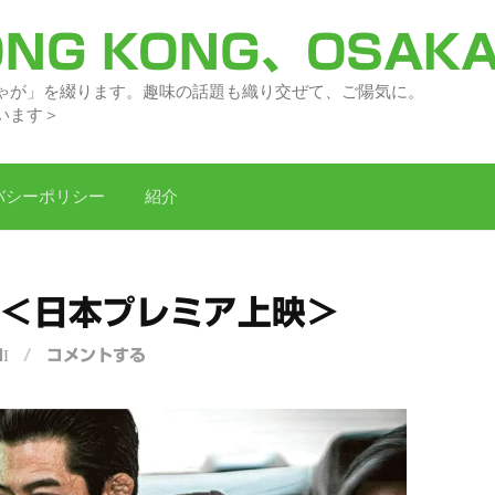
NG KONG、OSAK
々の「どがちゃが」を綴ります。趣味の話題
います＞
バシーポリシー
紹介
 ＜日本プレミア上映＞
I
/
コメントする