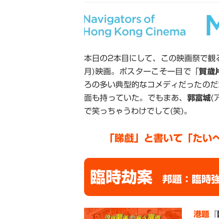
本日の2本目にして、この映画祭で観
月)映画。ポスターこそ一目で「
賀歲
ろの多い典型的なコメディだったのだ
面も持っていた。でもまあ、
郭富城
(
で笑っちゃうわけでして(笑)。
「睇戲」と書いて「たい
臨時劫案
邦題：臨時
港題
『