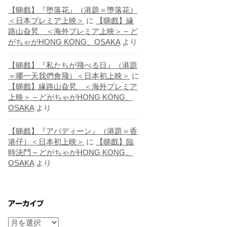
【睇戲】『堕落花』（港題＝墮落花）
＜日本プレミア上映＞
に
【睇戲】緣
路山旮旯 ＜海外プレミア上映＞ – ど
がちゃがHONG KONG、OSAKA
より
【睇戲】『私たちが飛べる日』（港題
＝哪一天我們會飛）＜日本初上映＞
に
【睇戲】緣路山旮旯 ＜海外プレミア
上映＞ – どがちゃがHONG KONG、
OSAKA
より
【睇戲】『アバディーン』（港題＝香
港仔）＜日本初上映＞
に
【睇戲】臨
時決鬥 – どがちゃがHONG KONG、
OSAKA
より
アーカイブ
ア