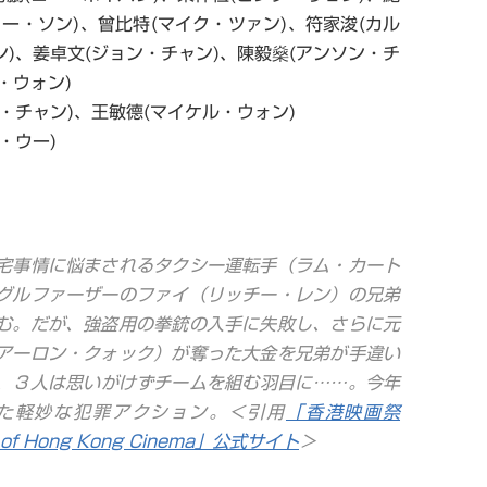
リー・ソン)、曾比特(マイク・ツァン)、符家浚(カル
ン)、姜卓文(ジョン・チャン)、陳毅燊(アンソン・チ
ー・ウォン)
ド・チャン)、王敏德(マイケル・ウォン)
・ウー)
宅事情に悩まされるタクシー運転手（ラム・カート
グルファーザーのファイ（リッチー・レン）の兄弟
む。だが、強盗用の拳銃の入手に失敗し、さらに元
アーロン・クォック）が奪った大金を兄弟が手違い
、３人は思いがけずチームを組む羽目に……。今年
れた軽妙な犯罪アクション。＜引用
「香港映画祭
rs of Hong Kong Cinema」公式サイト
＞