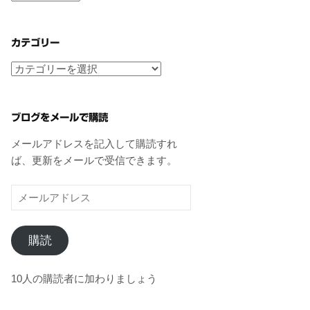
ー
カ
イ
カテゴリー
ブ
カ
テ
ゴ
リ
ブログをメールで購読
ー
メールアドレスを記入して購読すれ
ば、更新をメールで受信できます。
メ
ー
ル
購読
ア
ド
レ
10人の購読者に加わりましょう
ス