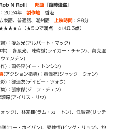
Rob N Roll』
邦題
『臨時強盗』
：2024年
製作地
香港
広東語、普通話、潮州語
上映時間
：98分
★★★☆（★5つで満点 ☆は0.5点）
監督)：麥啟光(アルバート・マック)
脚本)：麥啟光、陳偉斌(ライカー・チャン)、萬芫澄
・ウェンチン)
製作)：爾冬陞(イー・トンシン)
導
(アクション指導)：黃偉亮(ジャック・ウォン)
撮影)：鄒連友(デイビー・ツォウ)
編集)：張家傑(ジェフ・チェン)
廖頴琛(アイリス・リウ)
クォック)、林家棟(ラム・カートン)、任賢齊(リッチ
海鵬(ロー・ホイパン)、梁仲恆(ビング・リョン)、鮑