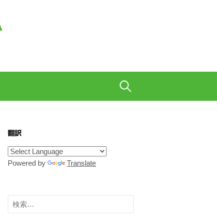
A
も織り交ぜて、ご陽気に。
検
索:
翻訳
Powered by
Translate
検
索: