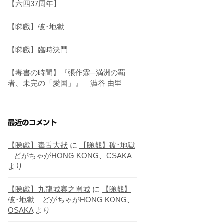
【六四37周年】
【睇戲】破･地獄
【睇戲】臨時決鬥
【毒書の時間】『張作霖─満洲の覇
者、未完の「愛国」』 澁谷 由里
最近のコメント
【睇戲】毒舌大狀
に
【睇戲】破･地獄
– どがちゃがHONG KONG、OSAKA
より
【睇戲】九龍城寨之圍城
に
【睇戲】
破･地獄 – どがちゃがHONG KONG、
OSAKA
より