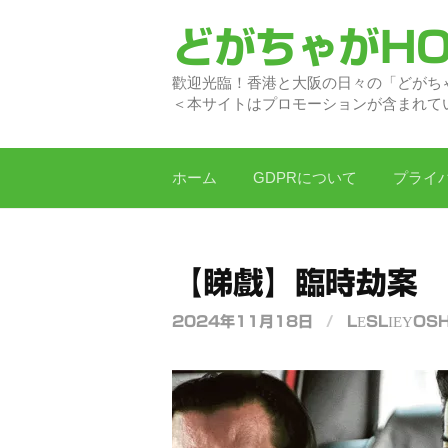
コ
どがちゃがHO
ン
テ
歡迎光臨！香港と大阪の日
ン
＜本サイトはプロモーションが含まれて
ツ
へ
ス
ホーム
GDPRについて
プライ
キ
ッ
プ
【睇戲】臨時劫案
2024年11月18日
/
LESLIEYOSH