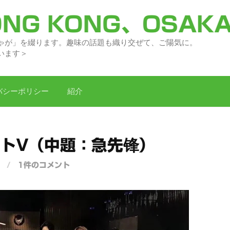
NG KONG、OSAK
々の「どがちゃが」を綴ります。趣味の話題
います＞
バシーポリシー
紹介
トV（中題：急先锋）
/
1件のコメント