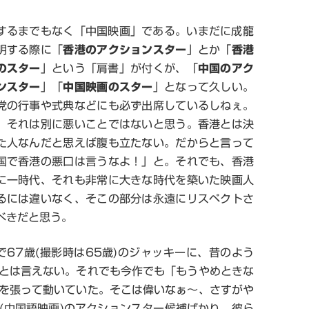
するまでもなく「中国映画」である。いまだに成龍
明する際に「
香港のアクションスター
」とか「
香港
のスター
」という「肩書」が付くが、「
中国のアク
ンスター
」「
中国映画のスター
」となって久しい。
党の行事や式典などにも必ず出席しているしねぇ。
、それは別に悪いことではないと思う。香港とは決
た人なんだと思えば腹も立たない。だからと言って
国で香港の悪口は言うなよ！」と。それでも、香港
に一時代、それも非常に大きな時代を築いた映画人
るには違いなく、そこの部分は永遠にリスペクトさ
べきだと思う。
で67歳(撮影時は65歳)のジャッキーに、昔のよう
とは言えない。それでも今作でも「もうやめときな
を張って動いていた。そこは偉いなぁ～、さすがや
(中国語映画)のアクションスター候補ばかり。彼ら