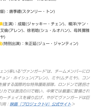
監督)：唐季禮(スタンリー・トン)
演
(主演)：成龍(ジャッキー・チェン)、楊洋(ヤン・
、艾倫(アレン)、徐若晗(シュ・ルオハン)、母其彌雅
ヤ)
出
(特別出演)：朱正延(ジュー・ジャンティン)
ェン)率いる“ヴァンガード”は、チームメンバーにロ
チョン・ホイシュン(アレン)、ミヤ(ムチミヤ)、コン
らを擁する国際的な特殊護衛部隊。ロンドンで誘拐さ
リカでは激流の川で戦い、中東では厳重に警備され
カーチェイスを繰り広げ、やがてヴァンガードは巨
引用：
映画『プロジェクトV』公式サイト
＞