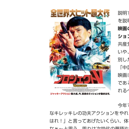
説明
を説
映画
ショ
共産
いや
別し
「中
映画
であ
れる
今年
なキレッキレの功夫アクションをやれ
はれ！」と言ってあげたいくらい、体
なぁ～と思う。周りは次世代の華語片