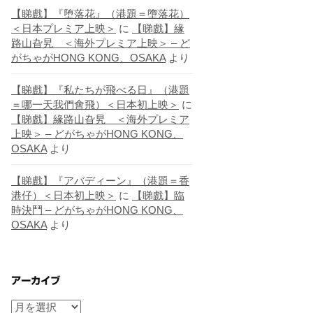
【睇戲】『堕落花』（港題＝墮落花）
＜日本プレミア上映＞
に
【睇戲】緣
路山旮旯 ＜海外プレミア上映＞ – ど
がちゃがHONG KONG、OSAKA
より
【睇戲】『私たちが飛べる日』（港題
＝哪一天我們會飛）＜日本初上映＞
に
【睇戲】緣路山旮旯 ＜海外プレミア
上映＞ – どがちゃがHONG KONG、
OSAKA
より
【睇戲】『アバディーン』（港題＝香
港仔）＜日本初上映＞
に
【睇戲】臨
時決鬥 – どがちゃがHONG KONG、
OSAKA
より
アーカイブ
ア