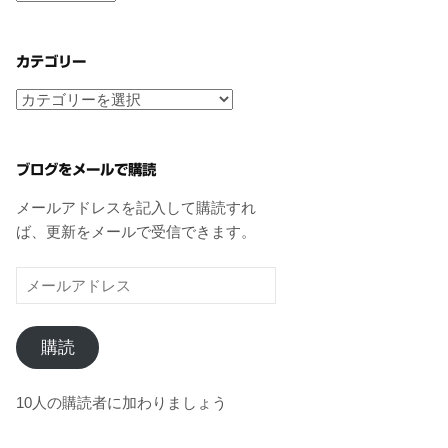
ー
カ
イ
カテゴリー
ブ
カ
テ
ゴ
リ
ブログをメールで購読
ー
メールアドレスを記入して購読すれ
ば、更新をメールで受信できます。
メ
ー
ル
購読
ア
ド
レ
10人の購読者に加わりましょう
ス