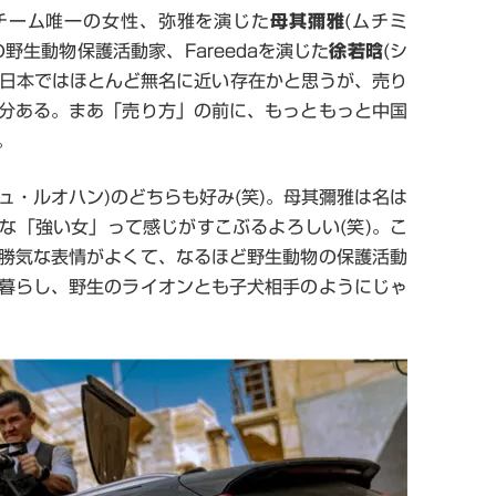
場チーム唯一の女性、弥雅を演じた
母其彌雅
(ムチミ
野生動物保護活動家、Fareedaを演じた
徐若晗
(シ
も日本ではほとんど無名に近い存在かと思うが、売り
分ある。まあ「売り方」の前に、もっともっと中国
。
シュ・ルオハン)のどちらも好み(笑)。母其彌雅は名は
な「強い女」って感じがすこぶるよろしい(笑)。こ
勝気な表情がよくて、なるほど野生動物の保護活動
暮らし、野生のライオンとも子犬相手のようにじゃ