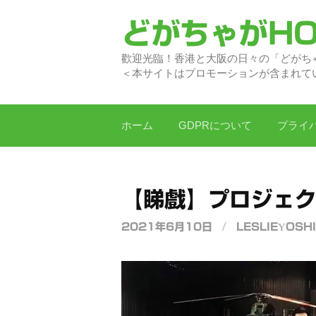
コ
どがちゃがHO
ン
テ
歡迎光臨！香港と大阪の日
ン
＜本サイトはプロモーションが含まれて
ツ
へ
ス
ホーム
GDPRについて
プライ
キ
ッ
プ
【睇戲】プロジェク
2021年6月10日
/
LESLIEYOSHI