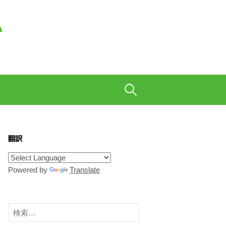
A
も織り交ぜて、ご陽気に。
検
索:
翻訳
Powered by
Translate
検
索: