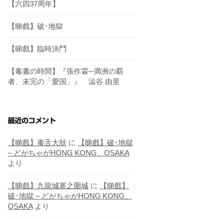
【六四37周年】
【睇戲】破･地獄
【睇戲】臨時決鬥
【毒書の時間】『張作霖─満洲の覇
者、未完の「愛国」』 澁谷 由里
最近のコメント
【睇戲】毒舌大狀
に
【睇戲】破･地獄
– どがちゃがHONG KONG、OSAKA
より
【睇戲】九龍城寨之圍城
に
【睇戲】
破･地獄 – どがちゃがHONG KONG、
OSAKA
より