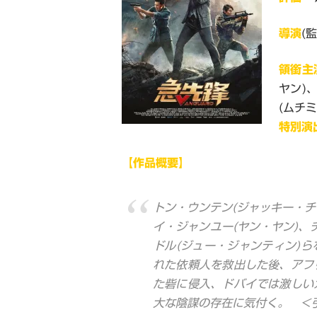
導演
(
領銜主
ヤン)
(ムチミ
特別演
【作品概要】
トン・ウンテン(ジャッキー・チ
イ・ジャンユー(ヤン・ヤン)、
ドル(ジュー・ジャンティン)
れた依頼人を救出した後、アフ
た砦に侵入、ドバイでは激しい
大な陰謀の存在に気付く。 ＜