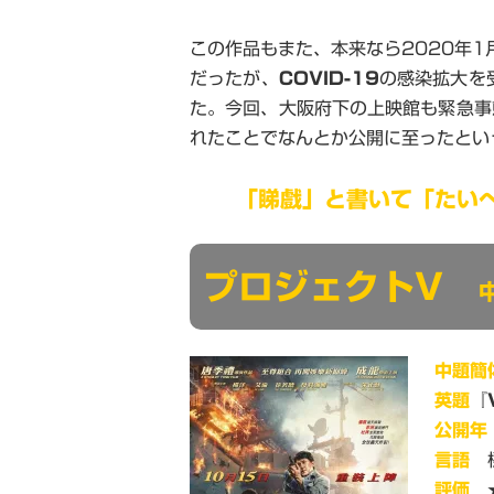
この作品もまた、本来なら2020年1
だったが、
COVID-19
の感染拡大を
た。今回、大阪府下の上映館も緊急事
れたことでなんとか公開に至ったとい
「睇戲」と書いて「たい
プロジェクトV
中題簡
英題
『
公開年
言語
標
評価
★