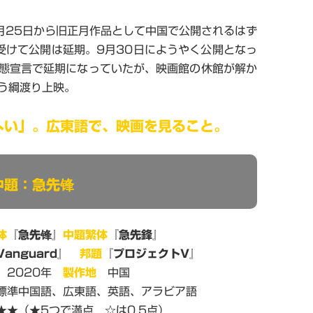
月25日から旧正月作品として中国で公開されるはず
受けて公開は延期。9月30日にようやく公開となっ
態宣言で延期になっていたが、映画館の休館が解か
う綱渡り上映。
へい」。広東語で、映画を見ること。
中
題：急先锋
体
『急先锋』
中題繁体
『急先鋒』
Vanguard』
邦題
『プロジェクトV』
2020年
製作地
中国
準中国語、広東語、英語、アラビア語
★（★5つで満点 ☆は0.5点）