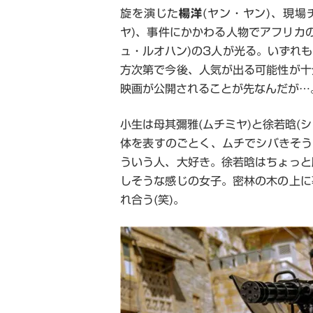
旋を演じた
楊洋
(ヤン・ヤン)、現
ヤ)、事件にかかわる人物でアフリカの
ュ・ルオハン)の3人が光る。いずれ
方次第で今後、人気が出る可能性が十
映画が公開されることが先なんだが…
小生は母其彌雅(ムチミヤ)と徐若晗(
体を表すのごとく、ムチでシバきそう
ういう人、大好き。徐若晗はちょっと
しそうな感じの女子。密林の木の上に
れ合う(笑)。